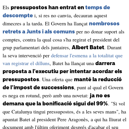
Els
pressupostos han entrat en
temps de
i, si res no canvia, decauran aquest
descompte
dimecres a la tarda. El Govern ha llançat
nombrosos
per no donar suport als
retrets a Junts i als comuns
comptes, contra la qual cosa s'ha regirat el president del
grup parlamentari dels juntaires,
. Durant
Albert Batet
la seva intervenció per
defensar l'esmena a la totalitat que
van registrar el dilluns
, Batet ha llançat una
darrera
proposta a l'executiu per intentar acordar els
. Una oferta que
pressupostos
manté la reducció
, punt al qual el Govern
de l'impost de successions
es nega en rotund, però amb una novetat:
ja no es
. "Si vol
demana que la bonificació sigui del 99%
que Catalunya tingui pressupostos, és a les seves mans", ha
apuntat Batet al president Pere Aragonès, a qui ha lliurat el
document amb l'últim oferiment després d'acabar el seu