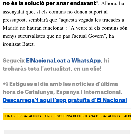
". Alhora, ha
no és la solució per anar endavant
assenyalat que, si els comuns no donen suport al
pressupost, semblarà que "aquesta vegada les trucades a
Madrid no hauran funcionat": "A veure si els comuns són
menys sucursalistes que no pas l'actual Govern", ha
ironitzat Batet.
Segueix
ElNacional.cat a WhatsApp
, hi
trobaràs tota l'actualitat, en un clic!
📲 Estigues al dia amb les notícies d’última
hora de Catalunya, Espanya i Internacional.
Descarrega’t aquí l’app gratuïta d’El Nacional
JUNTS PER CATALUNYA
ERC - ESQUERRA REPUBLICANA DE CATALUNYA
ALBER