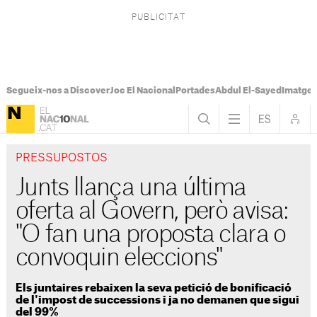
Segueix-nos a Discover
Joc El Nacional
Portades
Abdul El-Sayed
Imatges
PRESSUPOSTOS
Junts llança una última
oferta al Govern, però avisa:
"O fan una proposta clara o
convoquin eleccions"
Els juntaires rebaixen la seva petició de bonificació
de l'impost de successions i ja no demanen que sigui
del 99%