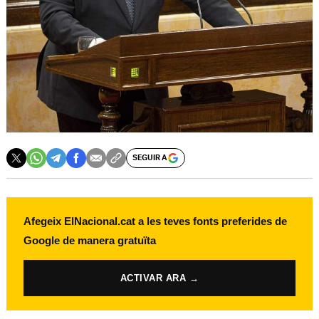
SEGUIR A
Afegeix ElNacional.cat a les teves fonts preferides de
Google de manera gratuïta
ACTIVAR ARA →