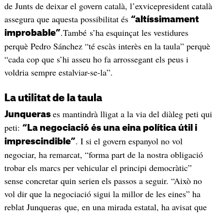
de Junts de deixar el govern català, l’exvicepresident català
assegura que aquesta possibilitat és
“altíssimament
.També s’ha esquinçat les vestidures
improbable”
perquè Pedro Sánchez “té escàs interès en la taula” perquè
“cada cop que s’hi asseu ho fa arrossegant els peus i
voldria sempre estalviar-se-la”.
La utilitat de la taula
es mantindrà lligat a la via del diàleg peti qui
Junqueras
peti:
“La negociació és una eina política útil i
. I si el govern espanyol no vol
imprescindible”
negociar, ha remarcat, “forma part de la nostra obligació
trobar els marcs per vehicular el principi democràtic”
sense concretar quin serien els passos a seguir. “Això no
vol dir que la negociació sigui la millor de les eines” ha
reblat Junqueras que, en una mirada estatal, ha avisat que