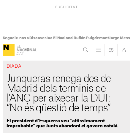
Segueix-nos a Discover
Joc El Nacional
Rufián Puigdemont
Jorge Messi
DIADA
Junqueras renega des de
Madrid dels terminis de
l’ANC per aixecar la DUI:
“No és qüestió de temps”
El president d'Esquerra veu "altíssimament
improbable" que Junts abandoni el govern català