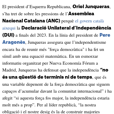
El president d’Esquerra Republicana,
,
Oriol Junqueras
s’ha tret de sobre les pressions de l’
Assemblea
perquè
el govern català
Nacional Catalana (ANC)
aixequi
la
Declaració Unilateral d’Independència
a finals del 2023. En la línia del president de
(DUI)
Pere
, Junqueras assegura que l’independentisme
Aragonès
encara ha de reunir més "força democràtica" i ha fet un
símil amb una equació matemàtica. En un esmorzar
informatiu organitzat per Nueva Economía Fórum a
Madrid, Junqueras ha defensat que la independència
“no
, que és
és una qüestió de terminis ni de temps
una variable depenent de la força democràtica que siguem
capaços d’acumular davant la comunitat internacional” i ha
afegit “si aquesta força fos major, la independència estaria
molt més a prop”. Per al líder republicà, “la nostra
obligació i el nostre desig és la de construir majories