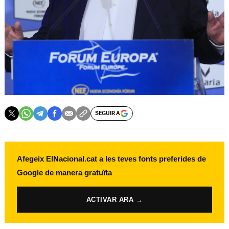
SEGUIR A
Afegeix ElNacional.cat a les teves fonts preferides de
Google de manera gratuïta
ACTIVAR ARA →