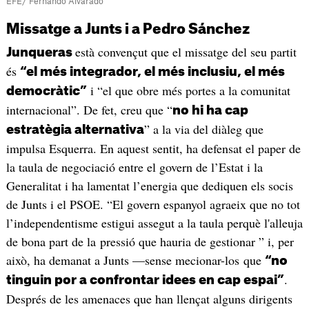
EFE/ Fernando Alvarado
Missatge a Junts i a Pedro Sánchez
està convençut que el missatge del seu partit
Junqueras
és
“el més integrador, el més inclusiu, el més
i “el que obre més portes a la comunitat
democràtic”
internacional”. De fet, creu que “
no hi ha cap
” a la via del diàleg que
estratègia alternativa
impulsa Esquerra. En aquest sentit, ha defensat el paper de
la taula de negociació entre el govern de l’Estat i la
Generalitat i ha lamentat l’energia que dediquen els socis
de Junts i el PSOE. “El govern espanyol agraeix que no tot
l’independentisme estigui assegut a la taula perquè l'alleuja
de bona part de la pressió que hauria de gestionar ” i, per
això, ha demanat a Junts —sense mecionar-los que
“no
.
tinguin por a confrontar idees en cap espai”
Després de les amenaces que han llençat alguns dirigents