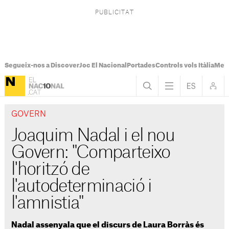
Segueix-nos a Discover
Joc El Nacional
Portades
Controls vols Itàlia
Mes
GOVERN
Joaquim Nadal i el nou
Govern: "Comparteixo
l'horitzó de
l'autodeterminació i
l'amnistia"
Nadal assenyala que el discurs de Laura Borràs és