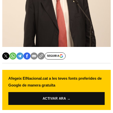
SEGUIR A
Afegeix ElNacional.cat a les teves fonts preferides de
Google de manera gratuïta
ACTIVAR ARA →