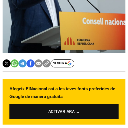
SEGUIR A
Afegeix ElNacional.cat a les teves fonts preferides de
Google de manera gratuïta
ACTIVAR ARA →