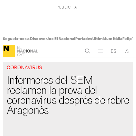
Segueix-nos a Discover
Joc El Nacional
Portades
Ultimàtum Itàlia
Felip V
CORONAVIRUS
Infermeres del SEM
reclamen la prova del
coronavirus després de rebre
Aragonès