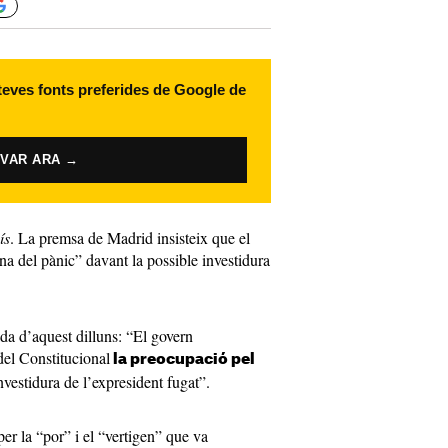
 teves fonts preferides de Google de
IVAR ARA →
ís
. La premsa de Madrid insisteix que el
na del pànic” davant la possible investidura
ada d’aquest dilluns: “El govern
el Constitucional
la preocupació pel
nvestidura de l’expresident fugat”.
per la “por” i el “vertigen” que va