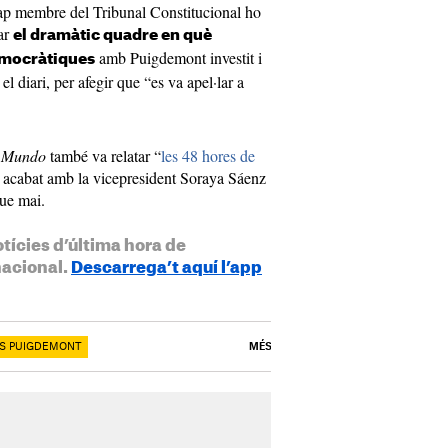
ap membre del Tribunal Constitucional ho
dar
el dramàtic quadre en què
amb Puigdemont investit i
emocràtiques
el diari, per afegir que “es va apel·lar a
 Mundo
també va relatar “
les 48 hores de
n acabat amb la vicepresident Soraya Sáenz
ue mai.
otícies d’última hora de
nacional.
Descarrega’t aquí l’app
S PUIGDEMONT
MÉS