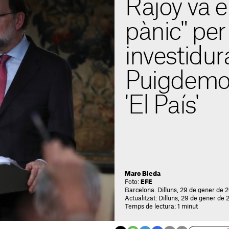
Rajoy va e
pànic" per 
investidur
Puigdemon
'El País'
Marc Bleda
Foto:
EFE
Barcelona. Dilluns, 29 de gener de 
Actualitzat: Dilluns, 29 de gener de 
Temps de lectura: 1 minut