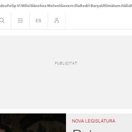
ades
Felip VI Milei
Sánchez Meloni
Govern Illa
Rodri Barça
Ultimàtum Itàlia
NOVA LEGISLATURA