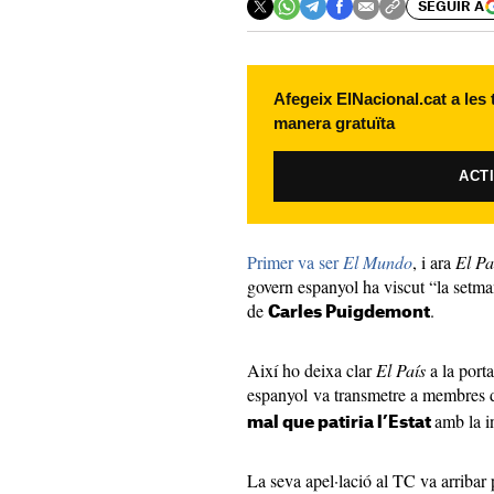
SEGUIR A
Afegeix ElNacional.cat a les
manera gratuïta
ACT
Primer va ser
El Mundo
, i ara
El Pa
govern espanyol ha viscut “la setma
de
.
Carles Puigdemont
Així ho deixa clar
El País
a la port
espanyol va transmetre a membres d
amb la i
mal que patiria l’Estat
La seva apel·lació al TC va arribar 