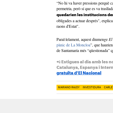
“No hi va haver pressions perquè c
permetria, però sí que es va traslla
quedarien les institucions d
obligades a actuar després", explica 
raons d'Estat".
Paral·lelament, aquest diumenge
El
pànic de La Moncloa
”, que haurie
de Santamaría més “qüestionada” q
📲 Estigues al dia amb les n
Catalunya, Espanya i Inter
gratuïta d’El Nacional
MARIANO RAJOY
INVESTIDURA
CARLE