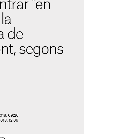
ntrar "en
la
a de
t, segons
2018. 09:26
2018. 12:06