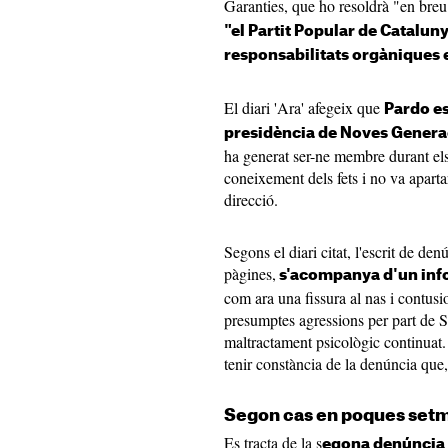
Garanties, que ho resoldrà "en bre
"el Partit Popular de Cataluny
responsabilitats orgàniques e
El diari 'Ara' afegeix que
Pardo es
presidència de Noves Genera
ha generat ser-ne membre durant els
coneixement dels fets i no va apartar
direcció.
Segons el diari citat, l'escrit de d
pàgines,
s'acompanya d'un info
com ara una fissura al nas i contusion
presumptes agressions per part de S
maltractament psicològic continuat. 
tenir constància de la denúncia que, 
Segon cas en poques set
Es tracta de la s
egona denúncia 