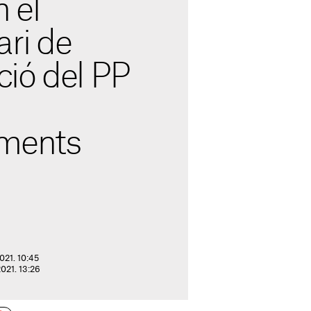
 el
ari de
ió del PP
aments
021. 10:45
2021. 13:26