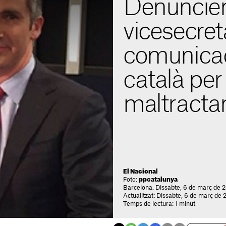
Denuncien
vicesecret
comunicac
català per
maltract
El Nacional
Foto:
ppcatalunya
Barcelona. Dissabte, 6 de març de 2
Actualitzat: Dissabte, 6 de març de 
Temps de lectura: 1 minut