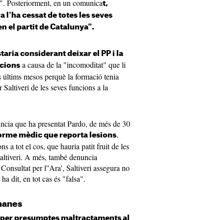
u". Posteriorment, en un comunica
t,
a l'ha cessat de totes les seves
n el partit de Catalunya".
taria considerant deixar el PP i la
a causa de la "incomoditat" que li
cions
 últims mesos perquè la formació tenia
 Saltiveri de les seves funcions a la
enúncia que ha presentat Pardo, de més de 30
,
rme mèdic que reporta lesions
s a tot el cos, que hauria patit fruit de les
altiveri. A més, també denuncia
Consultat per l''Ara', Saltiveri assegura no
ha dit, en tot cas és "falsa".
manes
per presumptes maltractaments al