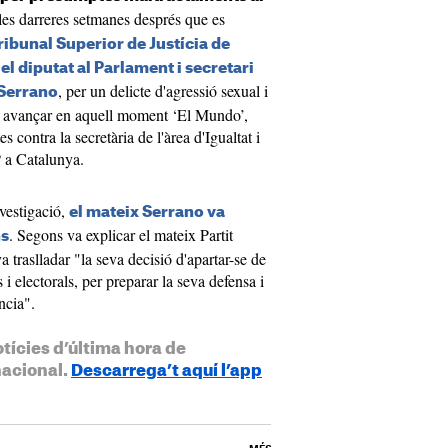
les darreres setmanes després que es
ribunal Superior de Justícia de
el diputat al Parlament i secretari
, per un delicte d'agressió sexual i
 Serrano
a avançar en aquell moment ‘El Mundo’,
 contra la secretària de l'àrea d'Igualtat i
 a Catalunya.
vestigació,
el mateix Serrano va
. Segons va explicar el mateix Partit
ns
traslladar "la seva decisió d'apartar-se de
 i electorals, per preparar la seva defensa i
ncia".
otícies d’última hora de
nacional.
Descarrega’t aquí l’app