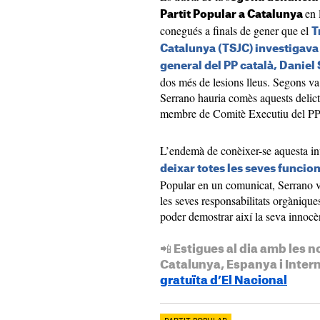
en 
Partit Popular a Catalunya
conegués a finals de gener que el
T
Catalunya (TSJC) investigava 
general del PP català, Daniel
dos més de lesions lleus. Segons v
Serrano hauria comès aquests delictes
membre de Comitè Executiu del PP
L’endemà de conèixer-se aquesta in
deixar totes les seves funcio
Popular en un comunicat, Serrano va 
les seves responsabilitats orgàniques
poder demostrar així la seva innocè
📲 Estigues al dia amb les n
Catalunya, Espanya i Inter
gratuïta d’El Nacional