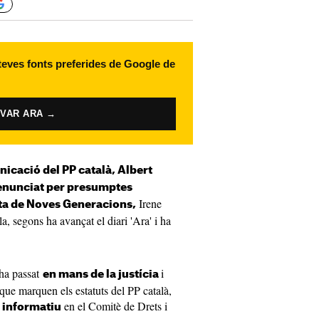
 teves fonts preferides de Google de
IVAR ARA →
icació del PP català, Albert
enunciat per presumptes
Irene
ta de Noves Generacions,
a, segons ha avançat el diari 'Ara' i ha
ha passat
i
en mans de la justícia
 que marquen els estatuts del PP català,
en el Comitè de Drets i
 informatiu