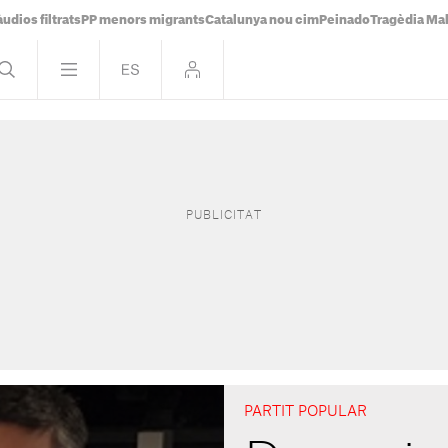
udios filtrats
PP menors migrants
Catalunya nou cim
Peinado
Tragèdia Ma
PARTIT POPULAR