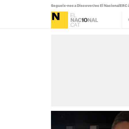
Segueix-nos a Discover
Joc El Nacional
ERC à