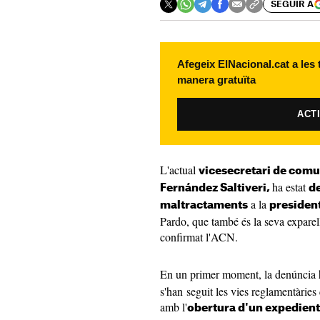
SEGUIR A
Afegeix ElNacional.cat a les
manera gratuïta
ACT
L'actual
vicesecretari de comun
ha estat
Fernández Saltiveri,
d
a la
maltractaments
presiden
Pardo, que també és la seva exparell
confirmat l'ACN.
En un primer moment, la denúncia 
s'han seguit les vies reglamentàries
amb l'
obertura d'un expedient