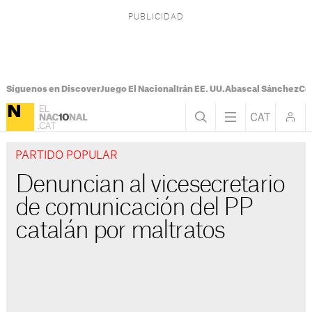
Síguenos en Discover
Juego El Nacional
Irán EE. UU.
Abascal Sánchez
Con
PARTIDO POPULAR
Denuncian al vicesecretario
de comunicación del PP
catalán por maltratos