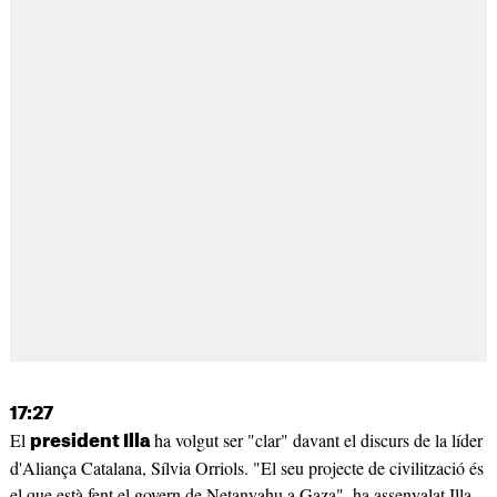
17:27
El
ha volgut ser "clar" davant el discurs de la líder
president Illa
d'Aliança Catalana, Sílvia Orriols. "El seu projecte de civilització és
el que està fent el govern de Netanyahu a Gaza", ha assenyalat Illa.