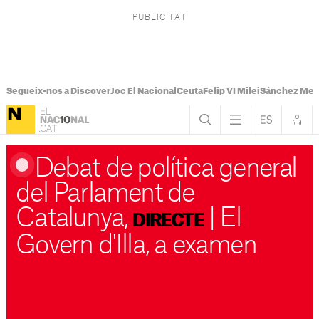
Segueix-nos a Discover
Joc El Nacional
Ceuta
Felip VI Milei
Sánchez Mel
Debat de política general
del Parlament de
Catalunya,
|
El
DIRECTE
Govern d'Illa, a examen