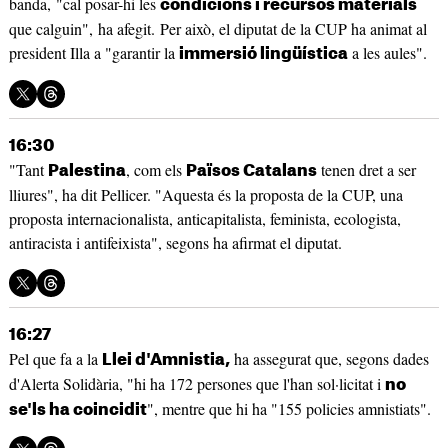
banda, "cal posar-hi les
condicions i recursos materials
que calguin", ha afegit. Per això, el diputat de la CUP ha animat al
president Illa a "garantir la
a les aules".
immersió lingüística
16:30
"Tant
, com els
tenen dret a ser
Palestina
Països Catalans
lliures", ha dit Pellicer. "Aquesta és la proposta de la CUP, una
proposta internacionalista, anticapitalista, feminista, ecologista,
antiracista i antifeixista", segons ha afirmat el diputat.
16:27
Pel que fa a la
ha assegurat que, segons dades
Llei d'Amnistia,
d'Alerta Solidària, "hi ha 172 persones que l'han sol·licitat i
no
", mentre que hi ha "155 policies amnistiats".
se'ls ha coincidit