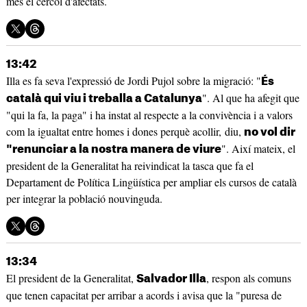
més el cèrcol d'afectats.
13:42
Illa es fa seva l'expressió de Jordi Pujol sobre la migració: "
És
". Al que ha afegit que
català qui viu i treballa a Catalunya
"qui la fa, la paga" i ha instat al respecte a la convivència i a valors
com la igualtat entre homes i dones perquè acollir, diu,
no vol dir
". Així mateix, el
"renunciar a la nostra manera de viure
president de la Generalitat ha reivindicat la tasca que fa el
Departament de Política Lingüística per ampliar els cursos de català
per integrar la població nouvinguda.
13:34
El president de la Generalitat,
, respon als comuns
Salvador Illa
que tenen capacitat per arribar a acords i avisa que la "puresa de