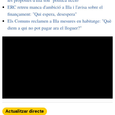
les propostes d'Illa són "política ficció"
ERC retreu manca d'ambició a Illa i l'avisa sobre el
finançament: "Qui espera, desespera"
Els Comuns reclamen a Illa mesures en habitatge: "Què
diem a qui no pot pagar ara el lloguer?"
Actualitzar directe