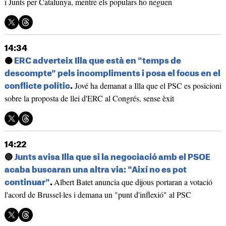
i Junts per Catalunya, mentre els populars ho neguen
14:34
🟠
ERC adverteix Illa que està en "temps de
descompte" pels incompliments i posa el focus en el
Jové ha demanat a Illa que el PSC es posicioni
conflicte polític
.
sobre la proposta de llei d'ERC al Congrés, sense èxit
14:22
🔵
Junts avisa Illa que si la negociació amb el PSOE
acaba buscaran una altra via: "Així no es pot
Albert Batet anuncia que dijous portaran a votació
continuar"
.
l'acord de Brussel·les i demana un "punt d'inflexió" al PSC