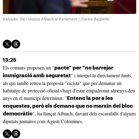
Salvador Illa i Jéssica Albiach al Parlament / Carlos Baglietto
13:25
Els comuns proposen un "
pacte" per "no barrejar
" i interpel·la directament Junts,
immigració amb seguretat
als qui també retreu la proposta "racista" que per demanar un
habitatge de protecció oficial s'hagi d'estar empadronat almenys deu
anys en el municipi determinat. "
Entenc la por a les
enquestes, però els demano que no marxin del bloc
", ha llançat Albiach, davant dels escarafalls d'alguns
democràtic
diputats juntaires com Agustí Colomines.