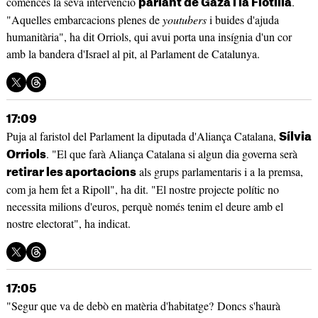
comencés la seva intervenció
.
parlant de Gaza i la Flotilla
"Aquelles embarcacions plenes de
youtubers
i buides d'ajuda
humanitària", ha dit Orriols, qui avui porta una insígnia d'un cor
amb la bandera d'Israel al pit, al Parlament de Catalunya.
17:09
Puja al faristol del Parlament la diputada d'Aliança Catalana,
Sílvia
. "El que farà Aliança Catalana si algun dia governa serà
Orriols
als grups parlamentaris i a la premsa,
retirar les aportacions
com ja hem fet a Ripoll", ha dit. "El nostre projecte polític no
necessita milions d'euros, perquè només tenim el deure amb el
nostre electorat", ha indicat.
17:05
"Segur que va de debò en matèria d'habitatge? Doncs s'haurà