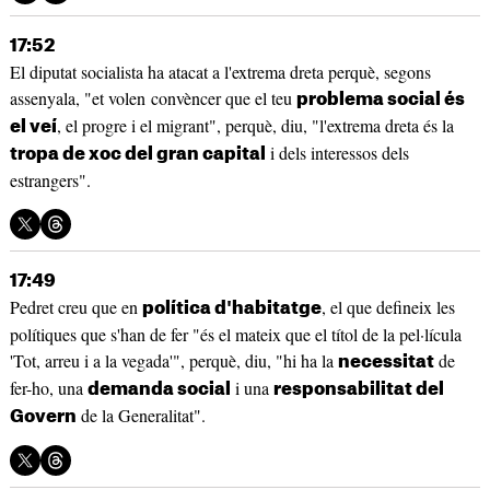
17:52
El diputat socialista ha atacat a l'extrema dreta perquè, segons
assenyala, "et volen convèncer que el teu
problema social és
, el progre i el migrant", perquè, diu, "l'extrema dreta és la
el veí
i dels interessos dels
tropa de xoc del gran capital
estrangers".
17:49
Pedret creu que en
, el que defineix les
política d'habitatge
polítiques que s'han de fer "és el mateix que el títol de la pel·lícula
'Tot, arreu i a la vegada'", perquè, diu, "hi ha la
de
necessitat
fer-ho, una
i una
demanda social
responsabilitat del
de la Generalitat".
Govern