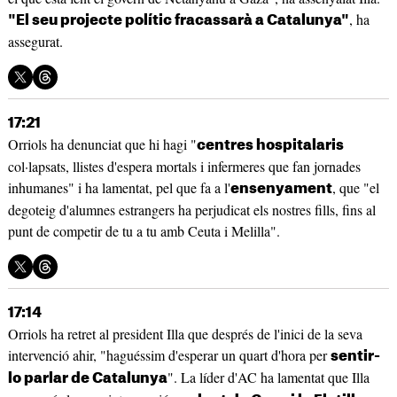
, ha
"El seu projecte polític fracassarà a Catalunya"
assegurat.
17:21
Orriols ha denunciat que hi hagi "
centres hospitalaris
col·lapsats, llistes d'espera mortals i infermeres que fan jornades
inhumanes" i ha lamentat, pel que fa a l'
, que "el
ensenyament
degoteig d'alumnes estrangers ha perjudicat els nostres fills, fins al
punt de competir de tu a tu amb Ceuta i Melilla".
17:14
Orriols ha retret al president Illa que després de l'inici de la seva
intervenció ahir, "haguéssim d'esperar un quart d'hora per
sentir-
". La líder d'AC ha lamentat que Illa
lo parlar de Catalunya