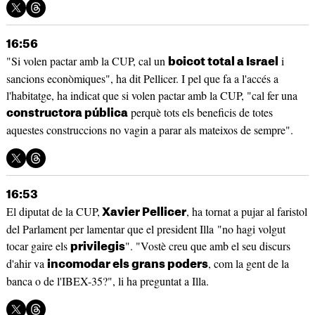
16:56
"Si volen pactar amb la CUP, cal un
i
boicot total a Israel
sancions econòmiques", ha dit Pellicer. I pel que fa a l'accés a
l'habitatge, ha indicat que si volen pactar amb la CUP, "cal fer una
perquè tots els beneficis de totes
constructora pública
aquestes construccions no vagin a parar als mateixos de sempre".
16:53
El diputat de la CUP,
, ha tornat a pujar al faristol
Xavier Pellicer
del Parlament per lamentar que el president Illa "no hagi volgut
tocar gaire els
". "Vostè creu que amb el seu discurs
privilegis
d'ahir va
, com la gent de la
incomodar els grans poders
banca o de l'IBEX-35?", li ha preguntat a Illa.