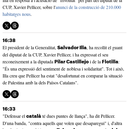
Illa en resposta a l'acusació de "frivolitat" per part del diputat de la
CUP, Xavier Pellicer, sobre l'
anunci de la construcció de 210.000
habitatges nous
.
16:38
El president de la Generalitat,
, ha recollit el guant
Salvador Illa
del diputat de la CUP, Xavier Pellicer, i ha expressat el seu
reconeixement a la diputada
i de la
:
Pilar Castillejo
Flotilla
"És una expressió del sentiment de noblesa i solidaritat". Tot i això,
Illa creu que Pellicer ha estat "desafortunat en comparar la situació
de Palestina amb la dels Països Catalans".
16:33
"Defensar el
té dues puntes de llança", ha dit Pellicer.
català
D'una banda, "contra aquells que volen que desaparegui" i, d'altra