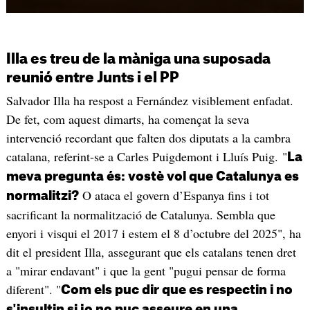
Illa es treu de la màniga una suposada
reunió entre Junts i el PP
Salvador Illa ha respost a Fernández visiblement enfadat.
De fet, com aquest dimarts, ha començat la seva
intervenció recordant que falten dos diputats a la cambra
catalana, referint-se a Carles Puigdemont i Lluís Puig. "
La
meva pregunta és: vostè vol que Catalunya es
O ataca el govern d’Espanya fins i tot
normalitzi?
sacrificant la normalització de Catalunya. Sembla que
enyori i visqui el 2017 i estem el 8 d’octubre del 2025", ha
dit el president Illa, assegurant que els catalans tenen dret
a "mirar endavant" i que la gent "pugui pensar de forma
diferent". "
Com els puc dir que es respectin i no
s'insultin si jo no puc asseure en una