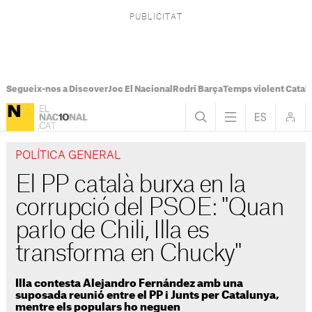
Segueix-nos a Discover
Joc El Nacional
Rodri Barça
Temps violent Catal
POLÍTICA GENERAL
El PP català burxa en la
corrupció del PSOE: "Quan
parlo de Chili, Illa es
transforma en Chucky"
Illa contesta Alejandro Fernández amb una
suposada reunió entre el PP i Junts per Catalunya,
mentre els populars ho neguen