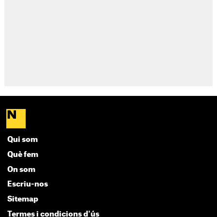
Qui som
Què fem
On som
Escriu-nos
Sitemap
Termes i condicions d'ús