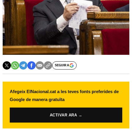
SEGUIR A
Afegeix ElNacional.cat a les teves fonts preferides de
Google de manera gratuïta
ACTIVAR ARA →