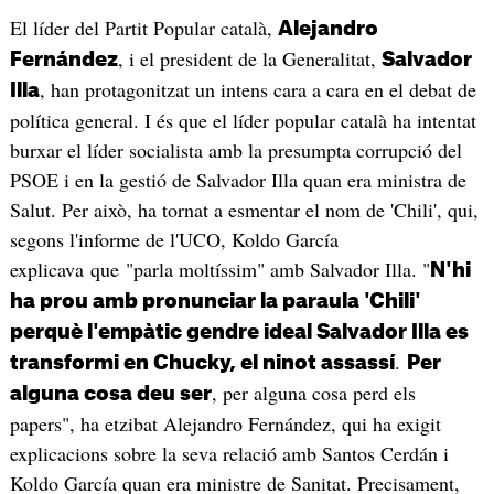
El líder del Partit Popular català,
Alejandro
, i el president de la Generalitat,
Fernández
Salvador
, han protagonitzat un intens cara a cara en el debat de
Illa
política general. I és que el líder popular català ha intentat
burxar el líder socialista amb la presumpta corrupció del
PSOE i en la gestió de Salvador Illa quan era ministra de
Salut. Per això, ha tornat a esmentar el nom de 'Chili', qui,
segons l'informe de l'UCO, Koldo García
explicava que "parla moltíssim" amb Salvador Illa. "
N'hi
ha prou amb pronunciar la paraula 'Chili'
perquè l'empàtic gendre ideal Salvador Illa es
.
transformi en Chucky, el ninot assassí
Per
, per alguna cosa perd els
alguna cosa deu ser
papers", ha etzibat Alejandro Fernández, qui ha exigit
explicacions sobre la seva relació amb Santos Cerdán i
Koldo García quan era ministre de Sanitat. Precisament,