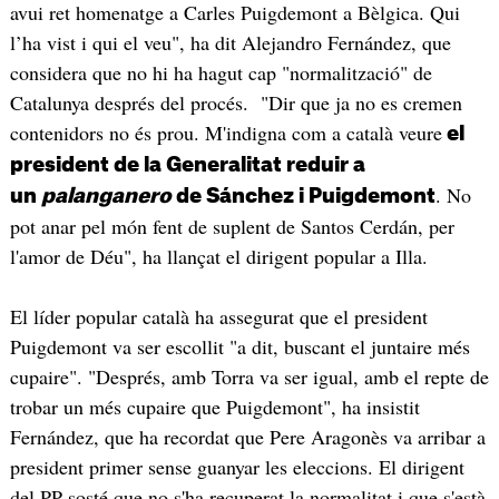
avui ret homenatge a Carles Puigdemont a Bèlgica. Qui
l’ha vist i qui el veu", ha dit Alejandro Fernández, que
considera que no hi ha hagut cap "normalització" de
Catalunya després del procés. "Dir que ja no es cremen
contenidors no és prou. M'indigna com a català veure
el
president de la Generalitat reduir a
. No
un
palanganero
de Sánchez i Puigdemont
pot anar pel món fent de suplent de Santos Cerdán, per
l'amor de Déu", ha llançat el dirigent popular a Illa.
El líder popular català ha assegurat que el president
Puigdemont va ser escollit "a dit, buscant el juntaire més
cupaire". "Després, amb Torra va ser igual, amb el repte de
trobar un més cupaire que Puigdemont", ha insistit
Fernández, que ha recordat que Pere Aragonès va arribar a
president primer sense guanyar les eleccions. El dirigent
del PP sosté que no s'ha recuperat la normalitat i que s'està