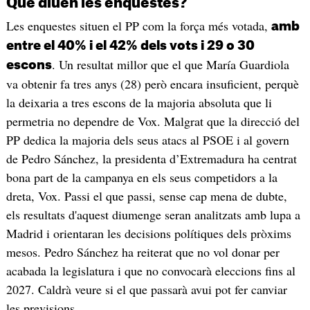
Què diuen les enquestes?
Les enquestes situen el PP com la força més votada,
amb
entre el 40% i el 42% dels vots i 29 o 30
. Un resultat millor que el que María Guardiola
escons
va obtenir fa tres anys (28) però encara insuficient, perquè
la deixaria a tres escons de la majoria absoluta que li
permetria no dependre de Vox. Malgrat que la direcció del
PP dedica la majoria dels seus atacs al PSOE i al govern
de Pedro Sánchez, la presidenta d’Extremadura ha centrat
bona part de la campanya en els seus competidors a la
dreta, Vox. Passi el que passi, sense cap mena de dubte,
els resultats d'aquest diumenge seran analitzats amb lupa a
Madrid i orientaran les decisions polítiques dels pròxims
mesos. Pedro Sánchez ha reiterat que no vol donar per
acabada la legislatura i que no convocarà eleccions fins al
2027. Caldrà veure si el que passarà avui pot fer canviar
les previsions.