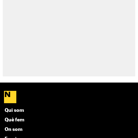
Qui som
Què fem
On som