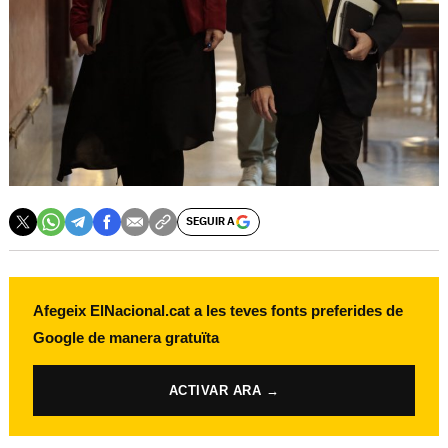
SEGUIR A
Afegeix ElNacional.cat a les teves fonts preferides de
Google de manera gratuïta
ACTIVAR ARA →