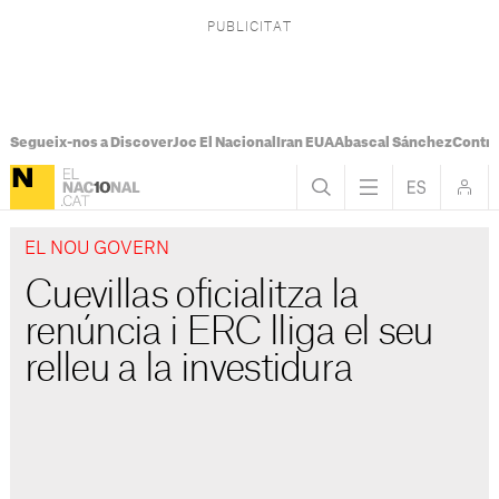
Segueix-nos a Discover
Joc El Nacional
Iran EUA
Abascal Sánchez
Control
EL NOU GOVERN
Cuevillas oficialitza la
renúncia i ERC lliga el seu
relleu a la investidura