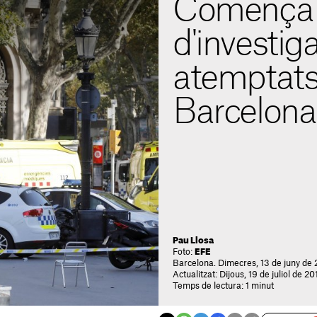
Comença l
d'investig
atemptats
Barcelona
Pau Llosa
Foto:
EFE
Barcelona. Dimecres, 13 de juny de 
Actualitzat: Dijous, 19 de juliol de 2
Temps de lectura: 1 minut