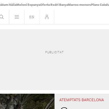
àtum Itàlia
Meloni Espanya
Oferta Rodri Barça
Marroc menors
Plans Catal
ATEMPTATS BARCELONA