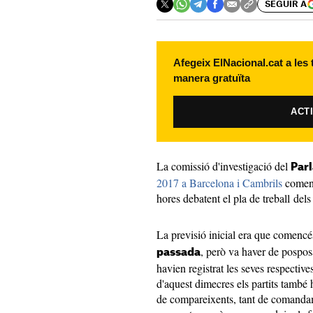
SEGUIR A
Afegeix ElNacional.cat a les
manera gratuïta
ACT
La comissió d'investigació del
Par
2017 a Barcelona i Cambrils
començ
hores debatent el pla de treball dels
La previsió inicial era que comencé
, però va haver de pospos
passada
havien registrat les seves respective
d'aquest dimecres els partits també
de compareixents, tant de comandame