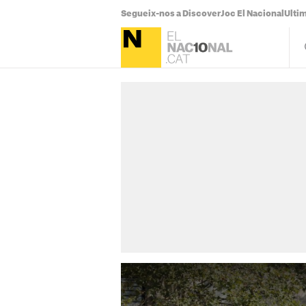
Segueix-nos a Discover
Joc El Nacional
Ultim