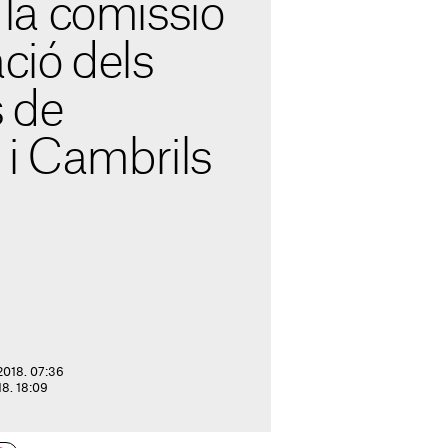
a comissió
ació dels
 de
 i Cambrils
2018. 07:36
018. 18:09