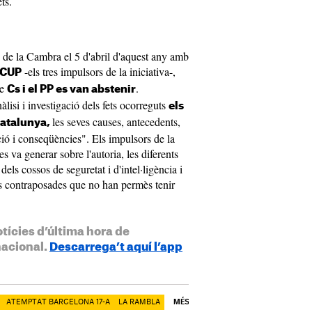
ts.
 de la Cambra el 5 d'abril d'aquest any amb
-els tres impulsors de la iniciativa-,
a CUP
ue
.
Cs i el PP es van abstenir
àlisi i investigació dels fets ocorreguts
els
les seves causes, antecedents,
 Catalunya,
ció i conseqüències". Els impulsors de la
s va generar sobre l'autoria, les diferents
 dels cossos de seguretat i d'intel·ligència i
s contraposades que no han permès tenir
otícies d’última hora de
nacional.
Descarrega’t aquí l’app
ATEMPTAT BARCELONA 17-A
LA RAMBLA
MÉS