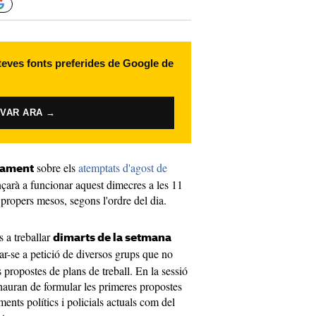
 teves fonts preferides de Google de
IVAR ARA →
sobre els
atemptats d'agost de
lament
arà a funcionar aquest dimecres a les 11
 propers mesos, segons l'ordre del dia.
s a treballar
dimarts de la setmana
ar-se a petició de diversos grups que no
s propostes de plans de treball. En la sessió
 hauran de formular les primeres propostes
nts polítics i policials actuals com del