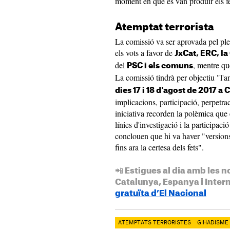
moment en què es van produir els fe
Atemptat terrorista
La comissió va ser aprovada pel ple
els vots a favor de
JxCat, ERC, l
del
, mentre q
PSC i els comuns
La comissió tindrà per objectiu "l'an
dies 17 i 18 d'agost de 2017 a
implicacions, participació, perpetra
iniciativa recorden la polèmica que e
línies d'investigació i la participació
conclouen que hi va haver "version
fins ara la certesa dels fets".
📲 Estigues al dia amb les n
Catalunya, Espanya i Inter
gratuïta d’El Nacional
ATEMPTATS TERRORISTES
GIHADISME