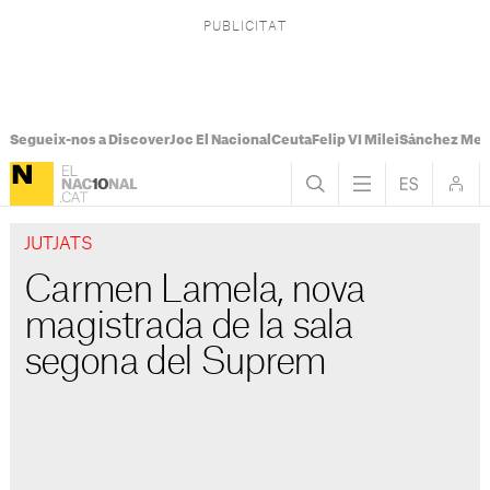
Segueix-nos a Discover
Joc El Nacional
Ceuta
Felip VI Milei
Sánchez Mel
JUTJATS
Carmen Lamela, nova
magistrada de la sala
segona del Suprem