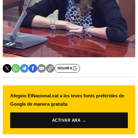
SEGUIR A
Afegeix ElNacional.cat a les teves fonts preferides de
Google de manera gratuïta
ACTIVAR ARA →