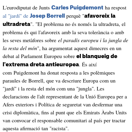
L'eurodiputat de Junts
ha respost
Carles Puigdemont
al "jardí" de
perquè "
Josep Borrell
afavoreix la
". "El problema no és només la ultradreta, el
ultradreta
problema és qui l'afavoreix amb la seva tolerància o amb
les seves metàfores sobre
el paradís europeu i la jungla de
la resta del món
", ha argumentat aquest dimecres en un
debat al Parlament Europeu sobre
el blanqueig de
. És així
l'extrema dreta antieuropea
com Puigdemont ha donat resposta a les polèmiques
paraules de Borrell, que va descriure Europa com un
"jardí" i la resta del món com una "jungla". Les
declaracions de l'alt representant de la Unió Europea per a
Afers exteriors i Política de seguretat van desfermar una
crisi diplomàtica, fins al punt que els Emirats Àrabs Units
van convocar el responsable comunitari al país per tractar
aquesta afirmació tan "racista".