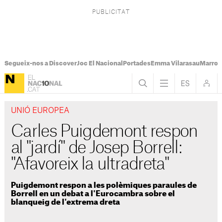
Segueix-nos a Discover
Joc El Nacional
Portades
Emma Vilarasau
Marroc
UNIÓ EUROPEA
Carles Puigdemont respon
al "jardí" de Josep Borrell:
"Afavoreix la ultradreta"​
Puigdemont respon a les polèmiques paraules de
Borrell en un debat a l'Eurocambra sobre el
blanqueig de l'extrema dreta