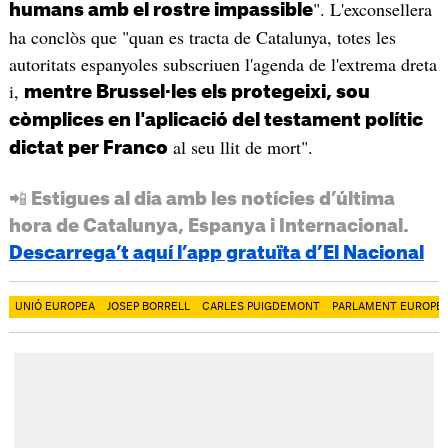
". L'exconsellera
humans amb el rostre impassible
ha conclòs que "quan es tracta de Catalunya, totes les
autoritats espanyoles subscriuen l'agenda de l'extrema dreta
i,
mentre Brussel·les els protegeixi, sou
còmplices en l'aplicació del testament polític
al seu llit de mort".
dictat per Franco
📲 Estigues al dia amb les notícies d’última
hora de Catalunya, Espanya i Internacional.
Descarrega’t aquí l’app gratuïta d’El Nacional
UNIÓ EUROPEA
JOSEP BORRELL
CARLES PUIGDEMONT
PARLAMENT EUROPE