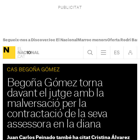
Segueix-nos a Discover
Joc El Nacional
Marroc menors
Oferta Rodri Bar
CAS BEGOÑA GÓMEZ
Begoña Gómez torna
davant el jutge amb la
malversació per la
contractació de la seva
assessora en la diana
Juan Carlos Peinado també ha citat Cristina Álvarez