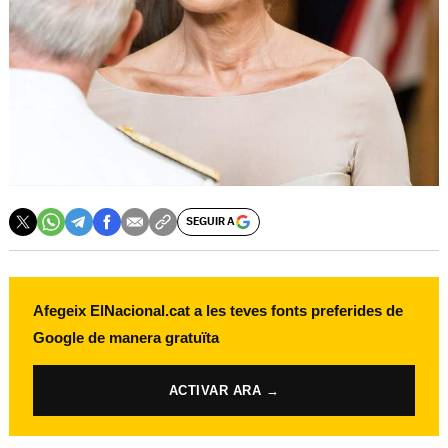
SEGUIR A
Afegeix ElNacional.cat a les teves fonts preferides de
Google de manera gratuïta
ACTIVAR ARA →