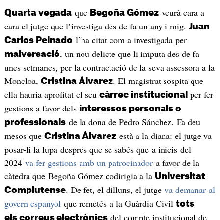
que
veurà cara a
Quarta vegada
Begoña Gómez
cara el jutge que l’investiga des de fa un any i mig.
Juan
l’ha citat com a investigada per
Carlos Peinado
, un nou delicte que li imputa des de fa
malversació
unes setmanes, per la contractació de la seva assessora a la
Moncloa,
. El magistrat sospita que
Cristina Álvarez
ella hauria aprofitat el seu
per fer
càrrec institucional
gestions a favor dels
interessos personals o
de la dona de Pedro Sánchez. Fa deu
professionals
mesos que
està a la diana: el jutge
va
Cristina Álvarez
posar-li la lupa després que se sabés que a inicis del
2024
va fer gestions amb un patrocinador
a favor de la
càtedra que Begoña Gómez codirigia a la
Universitat
. De fet, el dilluns, el jutge
va demanar al
Complutense
govern espanyol
que remetés a la Guàrdia Civil
tots
del compte institucional de
els correus electrònics