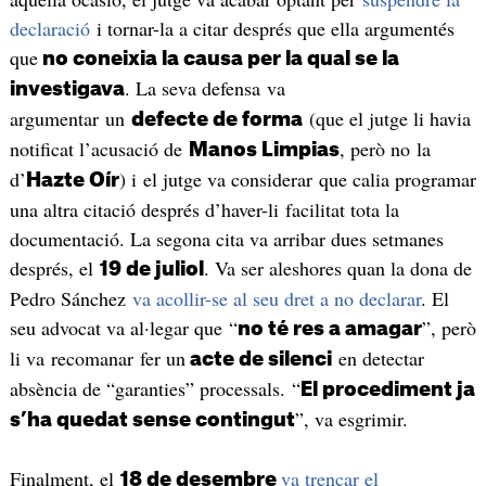
declaració
i tornar-la a citar després que ella argumentés
que
no coneixia la causa per la qual se la
. La seva defensa va
investigava
argumentar un
(que el jutge li havia
defecte de forma
notificat l’acusació de
, però no la
Manos Limpias
d’
) i el jutge va considerar que calia programar
Hazte Oír
una altra citació després d’haver-li facilitat tota la
documentació. La segona cita va arribar dues setmanes
després, el
. Va ser aleshores quan la dona de
19 de juliol
Pedro Sánchez
va acollir-se al seu dret a no declarar
. El
seu advocat va al·legar que “
”, però
no té res a amagar
li va recomanar fer un
en detectar
acte de silenci
absència de “garanties” processals. “
El procediment ja
”, va esgrimir.
s’ha quedat sense contingut
Finalment, el
va trencar el
18 de desembre