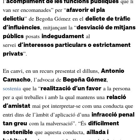
l’
que li
acompliment de les funcions públiques
van ser encomanades” per “
afavorir el pla
” de Begoña Gómez en el
delictiu
delicte de tràfic
, mitjançant la “
d’influències
desviació de mitjans
posats
al
públics
indegudament
servei
d’interessos particulars o estrictament
”.
privats
En canvi, en un recurs presentat el dilluns,
Antonio
, l’advocat de
,
Camacho
Begoña Gómez
sostenia
que la “
a la persona
realització d’un favor
per a qui treballes i amb la qual mantens una
relació
mai pot interpretar-se com una conducta que
d’amistat
entri dins de l’àmbit d’aplicació d’una
infracció penal
com la malversació”. “És
tan greu
difícilment
que aquesta conducta,
sostenible
aïllada i