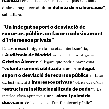
en els usos socials d’aquest país i de tants
habitual
d’altres, pugui constituir un
”,
delicte de malversació
subratllava.
“Un indegut suport o desviació de
recursos públics en favor exclusivament
d’interessos privats”
Fa dos mesos i mig, en la mateixa interlocutòria,
l’
va avalar la investigació a
Audiència de Madrid
al·legant que podria haver estat
Cristina Álvarez
“
com un
voluntàriament utilitzada
indegut
en favor
suport o desviació de recursos públics
exclusivament
d’
” oferts des d’una
interessos privats
“
”. La
estructura institucionalitzada de poder
interlocutòria apuntava a una “
clara i palmària
de les tasques d’un funcionari públic”
desviació