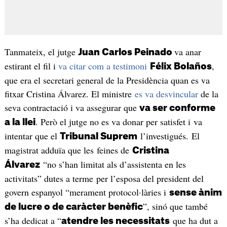
Tanmateix, el jutge
va anar
Juan Carlos Peinado
estirant el fil i
va citar com a testimoni
,
Félix Bolaños
que era el secretari general de la Presidència quan es va
fitxar Cristina Álvarez. El ministre
es va desvincular
de la
seva contractació i va assegurar que
va ser conforme
. Però el jutge no es va donar per satisfet i va
a la llei
intentar que el
l’investigués. El
Tribunal Suprem
magistrat adduïa que les feines de
Cristina
“no s’han limitat als d’assistenta en les
Álvarez
activitats” dutes a terme per l’esposa del president del
govern espanyol “merament protocol·làries i
sense ànim
”, sinó que també
de lucre o de caràcter benèfic
s’ha dedicat a “
que ha dut a
atendre les necessitats