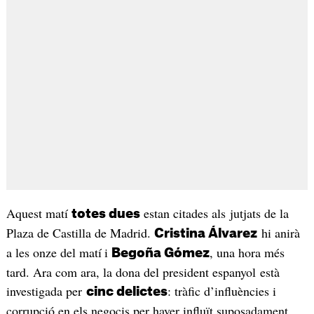
Aquest matí
estan citades als jutjats de la
totes dues
Plaza de Castilla de Madrid.
hi anirà
Cristina Álvarez
a les onze del matí
i
, una hora més
Begoña Gómez
tard. Ara com ara, la dona del president espanyol està
investigada per
: tràfic d’influències i
cinc delictes
corrupció en els negocis per haver influït suposadament