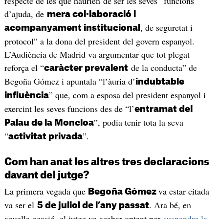
respecte de les que haurien de ser les seves “funcions
d’ajuda, de
mera col·laboració i
, de seguretat i
acompanyament institucional
protocol” a la dona del president del govern espanyol.
L’Audiència de Madrid va argumentar que tot plegat
reforça el “
de la conducta” de
caràcter prevalent
Begoña Gómez i apuntala “l’àuria d’
indubtable
” que, com a esposa del president espanyol i
influència
exercint les seves funcions des de “l’
entramat del
”, podia tenir tota la seva
Palau de la Moncloa
“
”.
activitat privada
Com han anat les altres tres declaracions
davant del jutge?
La primera vegada que
va estar citada
Begoña Gómez
va ser el
. Ara bé, en
5 de juliol de l’any passat
aquella ocasió, el jutge va acabar optant per
suspendre la