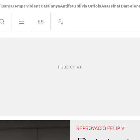
i Barça
Temps violent Catalunya
Antifrau Sílvia Orriols
Asassinat Barcelon
REPROVACIÓ FELIP VI