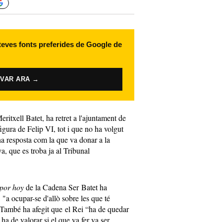
 teves fonts preferides de Google de
IVAR ARA →
eritxell
Batet, ha retret a l'ajuntament de
igura de Felip VI, tot i que no ha volgut
na resposta com la que va donar a la
a, que es troba ja al Tribunal
por
hoy
de la Cadena Ser Batet ha
"a ocupar-se d'allò sobre les que té
 També ha afegit que el Rei “ha de quedar
ha de valorar si el que va fer va ser