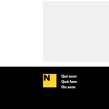
Qui som
Què fem
On som