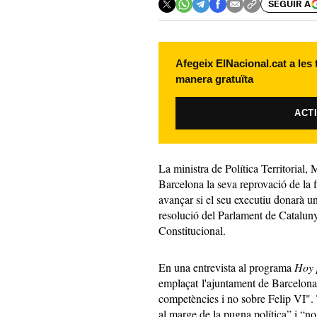
SEGUIR A
Afegeix ElNacional.cat a les
manera gratuïta
ACT
La ministra de Política Territorial,
M
Barcelona la seva reprovació de la f
avançar si el seu executiu donarà u
resolució del Parlament de Cataluny
Constitucional.
En una entrevista al programa
Hoy
emplaçat l'ajuntament de Barcelona 
competències i no sobre Felip VI".
al marge de la pugna política” i “no 