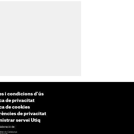
s i condicions d'ús
ca de privacitat
ica de cookies
rències de privacitat
istrar servei Utiq
laboració de: