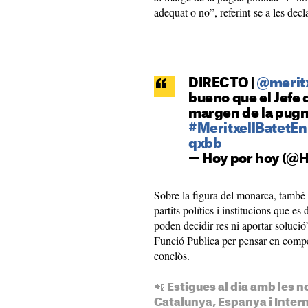
adequat o no”, referint-se a les dec
-------
DIRECTO
|
@
merit
bueno
que el
Jefe
margen
de la pugn
#
MeritxellBatetE
qxbb
—
Hoy
por
hoy
(@
H
Sobre la figura del monarca, també 
partits polítics i institucions que e
poden decidir res ni aportar solució
Funció Publica per pensar en compet
conclòs.
📲 Estigues al dia amb les n
Catalunya, Espanya i Inter