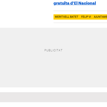
gratuïta d’El Nacional
MERITXELL BATET
FELIP VI
AJUNTAM