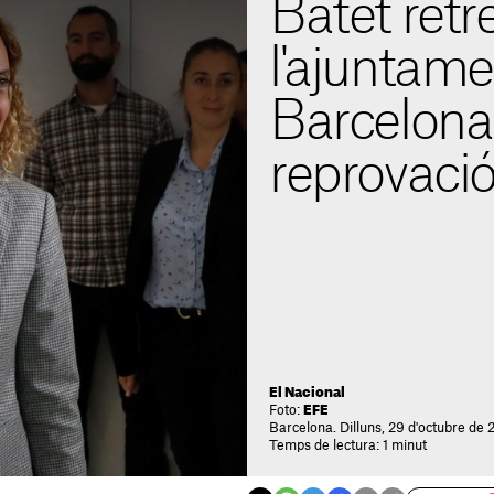
Batet retr
l'ajuntame
Barcelona
reprovació
El Nacional
Foto:
EFE
Barcelona. Dilluns, 29 d'octubre de 
Temps de lectura: 1 minut