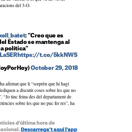
laracions del
3-O
.
xell_batet
: "Creo que es
del
Estado
se mantenga al
a política"
nLaSER
https://t.co/5kkNWS
oyPorHoy
)
October
29, 2018
ha afirmat que li “sorprèn que hi hagi
s dediquen a discutir coses sobre les que no
”. “Jo tinc feina des del departament de
ències sobre les que no puc fer res”, ha
otícies d’última hora de
nacional.
Descarrega’t aquí l’app