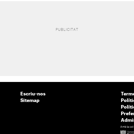
Escriu-nos
Terme
Sitemap
Políti
Polít
Prefe
Admin
Amb la col·