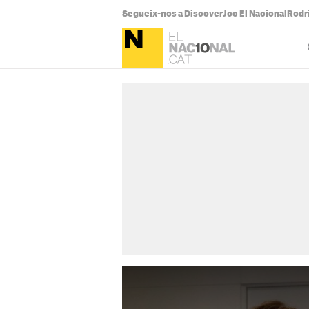
Segueix-nos a Discover
Joc El Nacional
Rodr