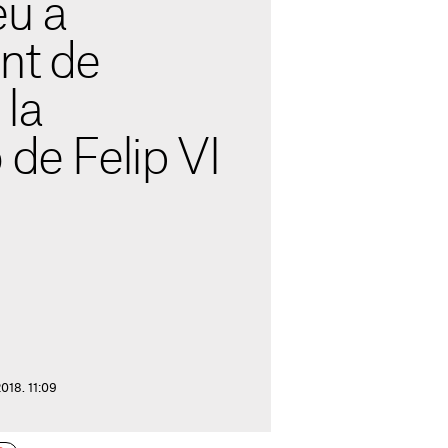
eu a
nt de
 la
 de Felip VI
2018. 11:09