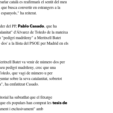
arlar català es reafirmarà el sentit del meu
 que busca convertir en estrangers a la
 espanyols," ha reiterat.
íder del PP,
, que ha
Pablo Casado
talanitat" d'Álvarez de Toledo de la mateixa
 "pedigrí madrileny" a Meritxell Batet
dos' a la llista del PSOE per Madrid en els
eritxell Batet va venir de número dos per
seu pedigrí madrileny, crec que una
oledo, que vagi de número u per
ntar sobre la seva catalanitat, sobretot
a", ha emfatitzat Casado.
itorial ha subratllat que el fitxatge
que els populars han comprat les
tesis de
ament i exclusivament" amb