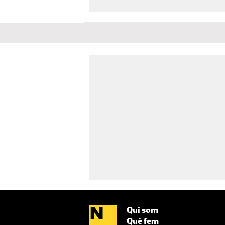
Qui som
Què fem