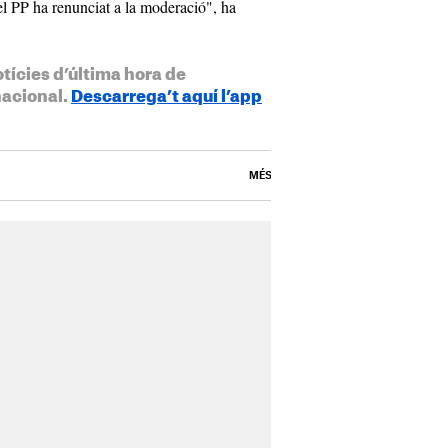
l PP ha renunciat a la moderació", ha
otícies d’última hora de
nacional.
Descarrega’t aquí l’app
MÉS