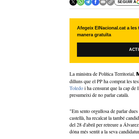
SEGUIR A
Afegeix ElNacional.cat a les
manera gratuïta
ACT
La ministra de Política Territorial,
M
dilluns que el PP ha comprat les tes
Toledo
i ha censurat que la cap de 
presumeixi de no parlar català.
"Em sento orgullosa de parlar dues 
castellà, ha recalcat la també candi
del 28 d'abril per retreure a Álvare
dóna més sentit a la seva candidatur