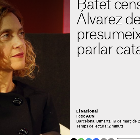
Batet cen
Álvarez d
presumeix
parlar cat
El Nacional
Foto:
ACN
Barcelona. Dimarts, 19 de març de 
Temps de lectura: 2 minuts