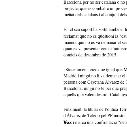
Barcelona per no ser catalana o no p
projecte, que és combatre un procés
meitat dels catalans i al conjunt dels
En el seu suport ha sortit també el l
reclamat que no es qüestioni la "ca
manera que no es va demanar el seu
quan es va presentar com a 'número 
comicis de desembre de 2015.
"Sincerament, crec que igual que M
Madrid i ningú no li va demanar el 
persona com Cayetana Álvarez de T
Barcelona, ningú no té per què pregu
aquells que volen destruir Cataluny
Finalment, la titular de Política Terr
d'Álvarez de Toledo pel PP mostra 
i marca una confrontació "net
Vox