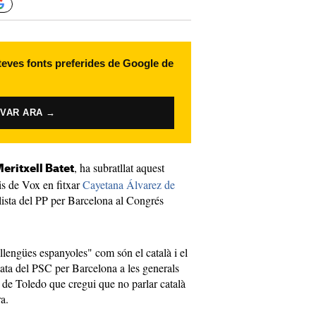
 teves fonts preferides de Google de
IVAR ARA →
, ha subratllat aquest
eritxell Batet
is de Vox en fitxar
Cayetana Álvarez de
llista del PP per Barcelona al Congrés
llengües espanyoles" com són el català i el
data del PSC per Barcelona a les generals
z de Toledo que cregui que no parlar català
a.