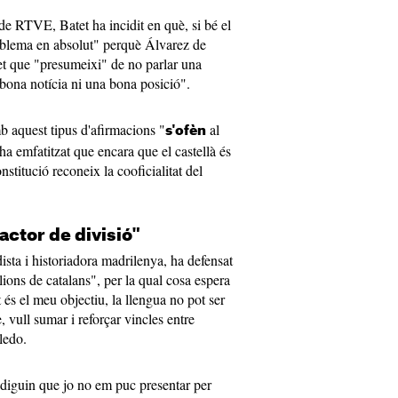
e RTVE, Batet ha incidit en què, si bé el
roblema en absolut" perquè Álvarez de
fet que "presumeixi" de no parlar una
 bona notícia ni una bona posició".
b aquest tipus d'afirmacions "
al
s'ofèn
ha emfatitzat que encara que el castellà és
onstitució reconeix la cooficialitat del
actor de divisió"
sta i historiadora madrilenya, ha defensat
ions de catalans", per la qual cosa espera
és el meu objectiu, la llengua no pot ser
, vull sumar i reforçar vincles entre
ledo.
 diguin que jo no em puc presentar per