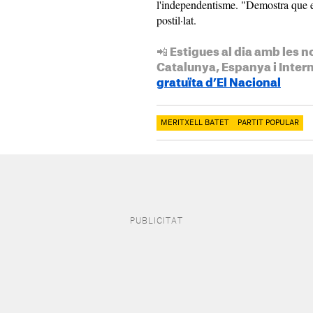
l'independentisme. "Demostra que e
postil·lat.
📲 Estigues al dia amb les n
Catalunya, Espanya i Inter
gratuïta d’El Nacional
MERITXELL BATET
PARTIT POPULAR