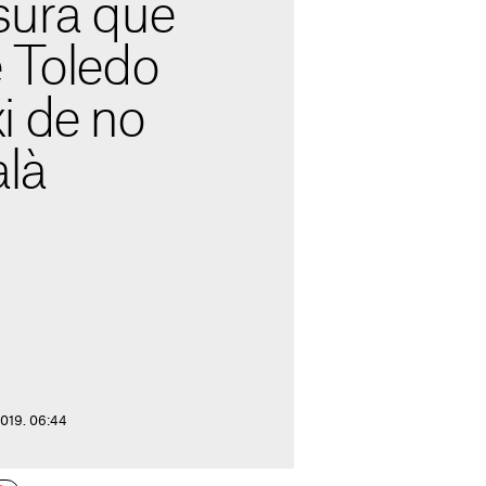
sura que
e Toledo
i de no
alà
2019. 06:44