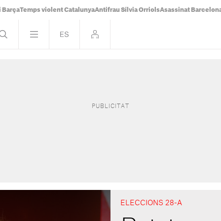
i Barça
Temps violent Catalunya
Antifrau Sílvia Orriols
Asassinat Barcelon
ELECCIONS 28-A