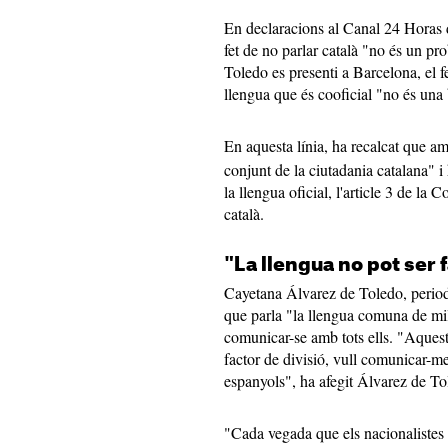
En declaracions al Canal 24 Horas d
fet de no parlar català "no és un p
Toledo es presenti a Barcelona, el 
llengua que és cooficial "no és una
En aquesta línia, ha recalcat que am
conjunt de la ciutadania catalana" i 
la llengua oficial, l'article 3 de la C
català.
"La llengua no pot ser f
Cayetana Álvarez de Toledo, periodi
que parla "la llengua comuna de mil
comunicar-se amb tots ells. "Aquest 
factor de divisió, vull comunicar-me
espanyols", ha afegit Álvarez de To
"Cada vegada que els nacionalistes