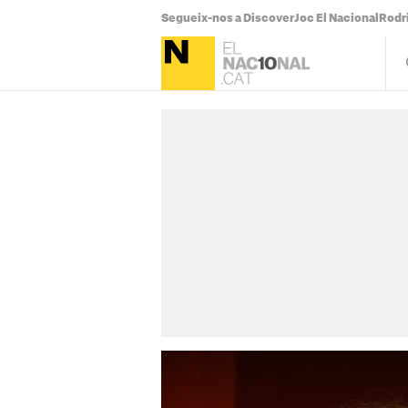
Segueix-nos a Discover
Joc El Nacional
Rodr