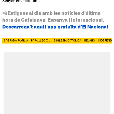
Senyor ens perdoni".
📲 Estigues al dia amb les notícies d’última
hora de Catalunya, Espanya i Internacional.
Descarrega’t aquí l’app gratuïta d’El Nacional
SAGRADA FAMILIA
PAPA LLEÓ XIV
ESGLÉSIA CATÒLICA
RELIGIÓ
INDEPENDÈ