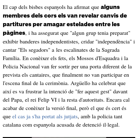
El cap dels bisbes espanyols ha afirmat que
alguns
membres dels cors els van revelar canvis de
partitures per amagar estelades entre les
, i ha assegurat que "algun grup tenia preparat"
pàgines
exhibir banderes independentistes, cridar "independència" i
cantar "Els segadors" a les escalinates de la Sagrada
Família. En conèixer els fets, els Mossos d'Esquadra i la
Policia Nacional van fer sortir per una porta diferent de la
prevista els cantaires, que finalment no van participar en
l'escena final de la cerimònia. Argüello ha celebrat que
així es va frustrar la intenció de "fer aquest gest" davant
del Papa, el rei Felip VI i la resta d'autoritats. Encara cal
acabar de conèixer la versió final, però el que és cert és
que
el cas ja s'ha portat als jutjats
, amb la policia tant
catalana com espanyola acusada de detenció il·legal.