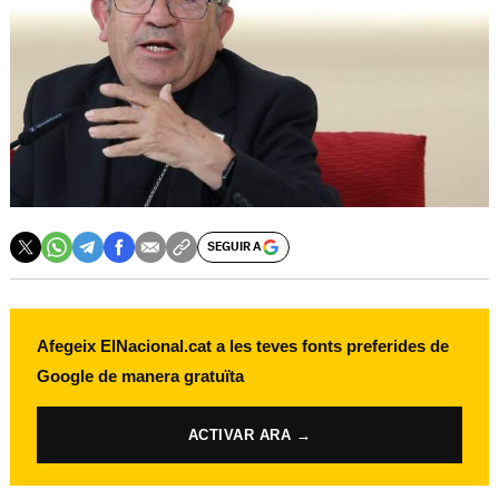
SEGUIR A
Afegeix ElNacional.cat a les teves fonts preferides de
Google de manera gratuïta
ACTIVAR ARA →