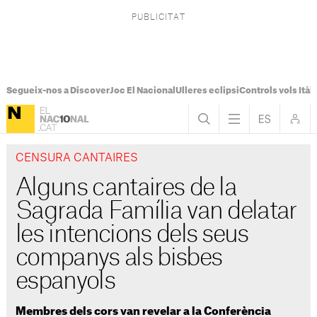
Segueix-nos a Discover
Joc El Nacional
Ulleres eclipsi
Controls vols Itàli
CENSURA CANTAIRES
Alguns cantaires de la
Sagrada Família van delatar
les intencions dels seus
companys als bisbes
espanyols
Membres dels cors van revelar a la Conferència