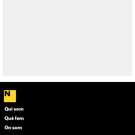
Qui som
Què fem
On som