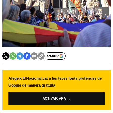
SEGUIR A
Afegeix ElNacional.cat a les teves fonts preferides de
Google de manera gratuïta
ACTIVAR ARA →