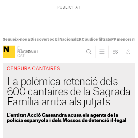
Segueix-nos a Discover
Joc El Nacional
ERC àudios filtrats
PP menors mi
CENSURA CANTAIRES
La polèmica retenció dels
600 cantaires de la Sagrada
Família arriba als jutjats
L'entitat Acció Cassandra acusa els agents de la
policia espanyola i dels Mossos de detenció il·legal