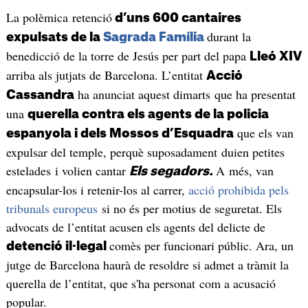
La polèmica retenció
d’uns 600 cantaires
durant la
expulsats de la
Sagrada Família
benedicció de la torre de Jesús per part del papa
Lleó XIV
arriba als jutjats de Barcelona. L’entitat
Acció
ha anunciat aquest dimarts que ha presentat
Cassandra
una
querella contra els agents de la policia
que els van
espanyola i dels Mossos d’Esquadra
expulsar del temple, perquè suposadament duien petites
estelades i volien cantar
A més, van
Els segadors.
encapsular-los i retenir-los al carrer,
acció prohibida pels
tribunals europeus
si no és per motius de seguretat. Els
advocats de l’entitat acusen els agents del delicte de
comès per funcionari públic. Ara, un
detenció il·legal
jutge de Barcelona haurà de resoldre si admet a tràmit la
querella de l’entitat, que s'ha personat com a acusació
popular.