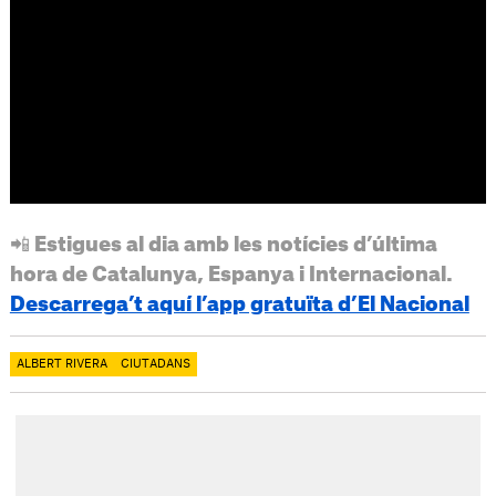
📲 Estigues al dia amb les notícies d’última
hora de Catalunya, Espanya i Internacional.
Descarrega’t aquí l’app gratuïta d’El Nacional
ALBERT RIVERA
CIUTADANS