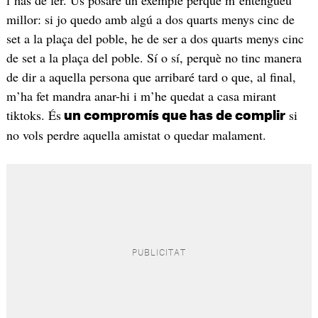
l’has de fer. Us posaré un exemple perquè m’entengueu
millor: si jo quedo amb algú a dos quarts menys cinc de
set a la plaça del poble, he de ser a dos quarts menys cinc
de set a la plaça del poble. Sí o sí, perquè no tinc manera
de dir a aquella persona que arribaré tard o que, al final,
m’ha fet mandra anar-hi i m’he quedat a casa mirant
tiktoks. És
si
un compromís que has de complir
no vols perdre aquella amistat o quedar malament.