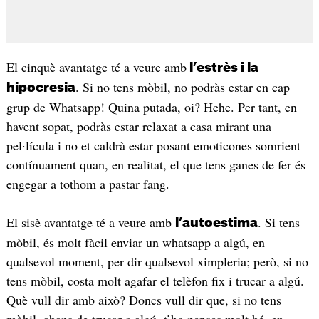
El cinquè avantatge té a veure amb
l’estrès i la
. Si no tens mòbil, no podràs estar en cap
hipocresia
grup de Whatsapp! Quina putada, oi? Hehe. Per tant, en
havent sopat, podràs estar relaxat a casa mirant una
pel·lícula i no et caldrà estar posant emoticones somrient
contínuament quan, en realitat, el que tens ganes de fer és
engegar a tothom a pastar fang.
El sisè avantatge té a veure amb
. Si tens
l’autoestima
mòbil, és molt fàcil enviar un whatsapp a algú, en
qualsevol moment, per dir qualsevol ximpleria; però, si no
tens mòbil, costa molt agafar el telèfon fix i trucar a algú.
Què vull dir amb això? Doncs vull dir que, si no tens
mòbil, abans de trucar a algú, t’ho penses molt bé, en