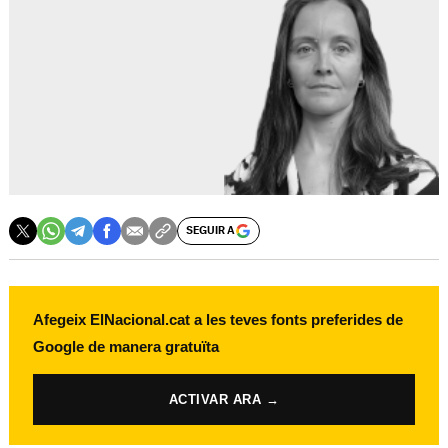
SEGUIR A
Afegeix ElNacional.cat a les teves fonts preferides de
Google de manera gratuïta
ACTIVAR ARA →