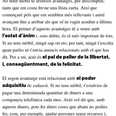
No tenir mòbil té diversos avantatges, per descomptat;
tants que em costa fer-ne una llista curta. Així que
començaré pels que em semblen més rellevants i aniré
avançant fins a arribar als que se’m vagin acudint a última
hora. El primer d’aquests avantatges té a veure amb
i, sens dubte, és el més important de tots.
l’estat d’ànim
Si no tens mòbil, ningú sap on ets; per tant, ningú t’escolta
quan parles ni t’envia anuncis relacionats amb el que has
dit. Per a mi, això és
el pal de paller de la llibertat,
i, consegüentment, de la felicitat.
El segon avantatge està relacionat amb
el poder
de cadascú. Si no tens mòbil, t’estalvies de
adquisitiu
pagar una determinada quantitat de diners a una
companyia telefònica cada mes. Això vol dir que, amb
aquests diners, pots fer altres coses que abans no podies
fer, com, per exemple, ajudar persones sense recursos i,