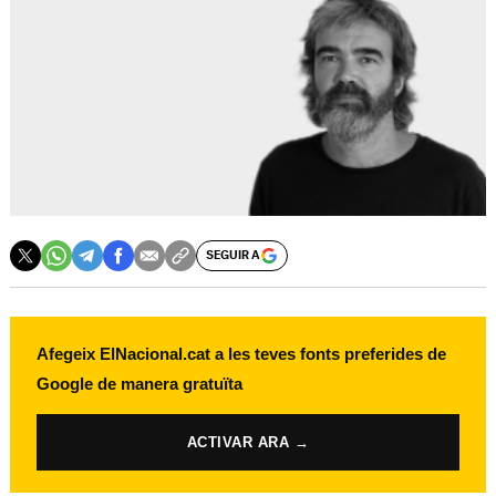
SEGUIR A
Afegeix ElNacional.cat a les teves fonts preferides de
Google de manera gratuïta
ACTIVAR ARA →