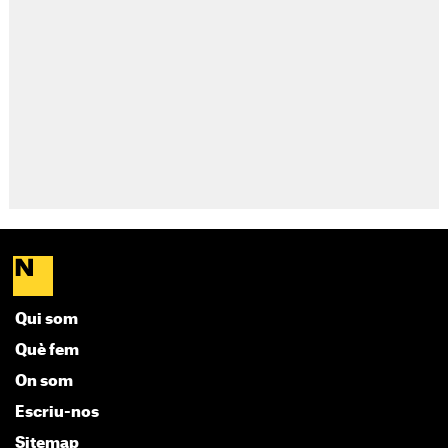
Qui som
Què fem
On som
Escriu-nos
Sitemap