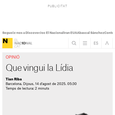
Segueix-nos a Discover
Joc El Nacional
Iran EUA
Abascal Sánchez
Control
OPINIÓ
Que vingui la Lídia
Tian Riba
Barcelona. Dijous, 14 d'agost de 2025. 05:30
Temps de lectura: 2 minuts