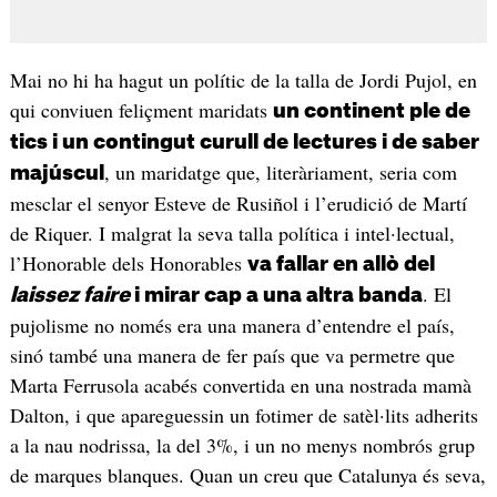
Mai no hi ha hagut un polític de la talla de Jordi Pujol, en
qui conviuen feliçment maridats
un continent ple de
tics i un contingut curull de lectures i de saber
, un maridatge que, literàriament, seria com
majúscul
mesclar el senyor Esteve de Rusiñol i l’erudició de Martí
de Riquer. I malgrat la seva talla política i intel·lectual,
l’Honorable dels Honorables
va fallar en allò del
. El
laissez faire
i mirar cap a una altra banda
pujolisme no només era una manera d’entendre el país,
sinó també una manera de fer país que va permetre que
Marta Ferrusola acabés convertida en una nostrada mamà
Dalton, i que apareguessin un fotimer de satèl·lits adherits
a la nau nodrissa, la del 3%, i un no menys nombrós grup
de marques blanques. Quan un creu que Catalunya és seva,