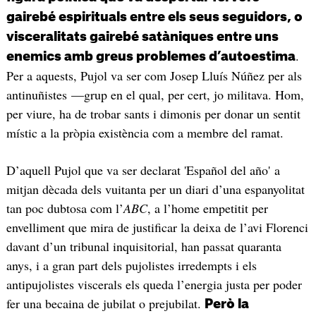
gairebé espirituals entre els seus seguidors, o
visceralitats gairebé satàniques entre uns
.
enemics amb greus problemes d’autoestima
Per a aquests, Pujol va ser com Josep Lluís Núñez per als
antinuñistes —grup en el qual, per cert, jo militava. Hom,
per viure, ha de trobar sants i dimonis per donar un sentit
místic a la pròpia existència com a membre del ramat.
D’aquell Pujol que va ser declarat 'Español del año' a
mitjan dècada dels vuitanta per un diari d’una espanyolitat
tan poc dubtosa com l’
ABC
, a l’home empetitit per
envelliment que mira de justificar la deixa de l’avi Florenci
davant d’un tribunal inquisitorial, han passat quaranta
anys, i a gran part dels pujolistes irredempts i els
antipujolistes viscerals els queda l’energia justa per poder
fer una becaina de jubilat o prejubilat.
Però la