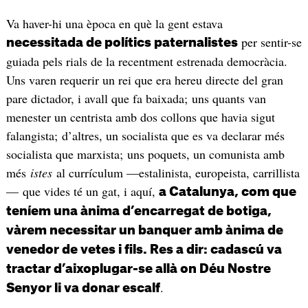
Va haver-hi una època en què la gent estava
per sentir-se
necessitada de polítics paternalistes
guiada pels rials de la recentment estrenada democràcia.
Uns varen requerir un rei que era hereu directe del gran
pare dictador, i avall que fa baixada; uns quants van
menester un centrista amb dos collons que havia sigut
falangista; d’altres, un socialista que es va declarar més
socialista que marxista; uns poquets, un comunista amb
més
istes
al currículum —estalinista, europeista, carrillista
— que vides té un gat, i aquí,
a Catalunya, com que
teníem una ànima d’encarregat de botiga,
vàrem necessitar un banquer amb ànima de
venedor de vetes i fils. Res a dir: cadascú va
tractar d’aixoplugar-se allà on Déu Nostre
.
Senyor li va donar escalf