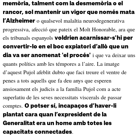
memòria, talment com la desmemòria o el
rancor, sol mantenir un vigor que només mata
o qualsevol malaltia neurodegenerativa
l’Alzheimer
progressiva, afecció que pateix el Molt Honorable, ara que
els tribunals espanyols
voldrien acarnissar-s'hi per
convertir-lo en el boc expiatori d’allò que un
i que va deixar uns
dia va ser anomenat 'el procés'
quants polítics amb les témpores a l’aire. La imatge
d’aquest Pujol afeblit dubto que faci treure el ventre de
penes a tots aquells que fa deu anys que esperen
ansiosament els judicis a la família Pujol com a acte
superlatiu de les seves necessitats viscerals de passar
comptes.
O potser sí, incapaços d’haver-li
plantat cara quan l’expresident de la
Generalitat era un home amb totes les
.
capacitats connectades