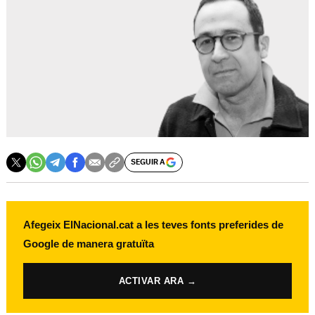
SEGUIR A
Afegeix ElNacional.cat a les teves fonts preferides de
Google de manera gratuïta
ACTIVAR ARA →