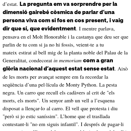
d’estat.
La pregunta em va sorprendre per la
dimensió gairebé còsmica de parlar d’una
persona viva com si fos en cos present, i vaig
. I mentre parlava,
dir que sí, que evidentment
pensava en el Molt Honorable i la castanya que deu ser que
parlin de tu com si ja no hi fossis, veient-te a tu
mateix estirat al bell mig de la planta noble del Palau de la
Generalitat, condecorat
in memoriam
com a gran
. Això
glòria nacional d’aquest estat sense estat
de les morts per avançat sempre em fa recordar la
seqüència d’una pel·lícula de Monty Python. La pesta
negra. Un carro que recull els cadàvers al crit de "els
morts, els morts". Un senyor amb un vell a l’esquena
disposat a llençar-lo al carro. El vell que protesta i diu
"però si jo estic saníssim". L’home que el trasllada
contestant-li "no em siguis infantil". I després de pagar-li