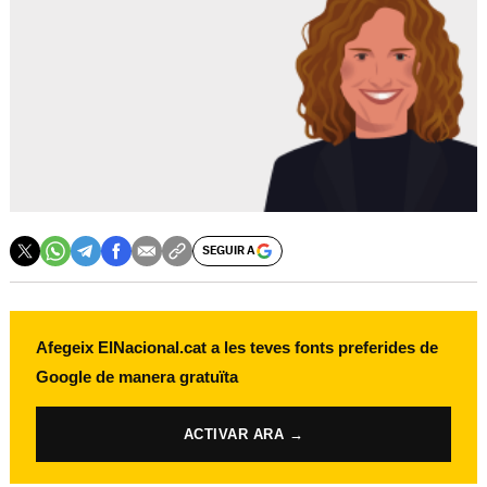
SEGUIR A
Afegeix ElNacional.cat a les teves fonts preferides de
Google de manera gratuïta
ACTIVAR ARA →