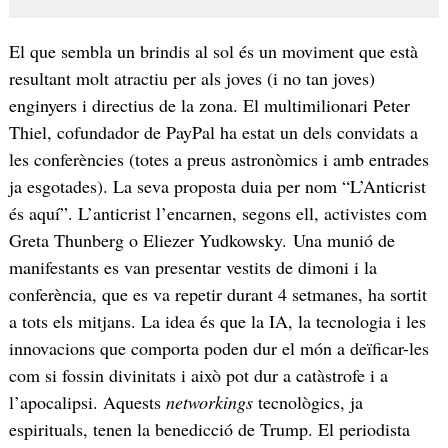
El que sembla un brindis al sol és un moviment que està
resultant molt atractiu per als joves (i no tan joves)
enginyers i directius de la zona. El multimilionari Peter
Thiel, cofundador de PayPal ha estat un dels convidats a
les conferències (totes a preus astronòmics i amb entrades
ja esgotades). La seva proposta duia per nom “L’Anticrist
és aquí”. L’anticrist l’encarnen, segons ell, activistes com
Greta Thunberg o Eliezer Yudkowsky. Una munió de
manifestants es van presentar vestits de dimoni i la
conferència, que es va repetir durant 4 setmanes, ha sortit
a tots els mitjans. La idea és que la IA, la tecnologia i les
innovacions que comporta poden dur el món a deïficar-les
com si fossin divinitats i això pot dur a catàstrofe i a
l’apocalipsi. Aquests
networkings
tecnològics, ja
espirituals, tenen la benedicció de Trump. El periodista