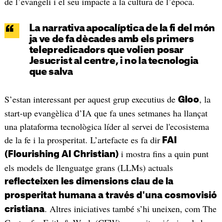
de l’evangeli i el seu impacte a la cultura de l’època.
La narrativa apocalíptica de la fi del món
ja ve de fa dècades amb els primers
telepredicadors que volien posar
Jesucrist al centre, i no la tecnologia
que salva
S’estan interessant per aquest grup executius de
, la
Gloo
start-up evangèlica d’IA que fa unes setmanes ha llançat
una plataforma tecnològica líder al servei de l'ecosistema
de la fe i la prosperitat. L’artefacte es fa dir
FAI
i mostra fins a quin punt
(Flourishing AI Christian)
els models de llenguatge grans (LLMs) actuals
reflecteixen les dimensions clau de la
prosperitat humana a través d'una cosmovisió
. Altres iniciatives també s’hi uneixen, com The
cristiana