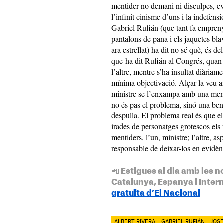
mentider no demani ni disculpes, ev
l’infinit cinisme d’uns i la indefens
Gabriel Rufián (que tant fa empren
pantalons de pana i els jaquetes bla
ara estrellat) ha dit no sé què, és de
que ha dit Rufián al Congrés, quan l
l’altre, mentre s’ha insultat diàriame
mínima objectivació. Alçar la veu ar
ministre se l’enxampa amb una menti
no és pas el problema, sinó una bene
despulla. El problema real és que e
irades de personatges grotescos els 
mentiders, l’un, ministre; l’altre, asp
responsable de deixar-los en evidènc
📲 Estigues al dia amb les n
Catalunya, Espanya i Inter
gratuïta d’El Nacional
ALBERT RIVERA
GABRIEL RUFIÁN
JOS