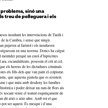
l problema, sinó una
s treu de polleguera i els
sos insultant les intervencions de Tardà i
ia de la Cambra, i sense que ningú
n pujaven al faristol i els insultaven
estiguessin en una taverna. Doncs ha calgut
al mentider perquè un estol d’hipòcrites
ara, escandalitzats, posessin el crit al cel,
e els hereus de les dictadures criminals
stes els fills dels que van patir el colpisme.
fàstic, que aquesta gentola que es resisteix
sme i que mira amb desdeny les famílies
stòrica i poder deixar un ram de flors als
més xocant veure el teatral esquinçament de
an dit això o això altre. Amb tot el que
o pot ser aquest. És mesquí i d’una