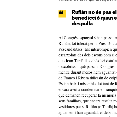
Rufián no és pas e
benedicció quan el
despulla
Al Congrés espanyol s’han passat me
Rufián, tot tolerat per la Presidènc
s’escandalitzés. Els interrompien qua
escarxofats des dels escons com si 
que Joan Tardà li etzibés ‘feixista’ 
descobrissin què passa al Congrés. I 
mentre durant mesos hem aguantat qu
de Franco i Rivera titllessin de colpi
És tan baix i miserable, fot tant de 
encara avui a condemnar el franqui
que demanen recuperar la memòria hi
seus familiars, que encara resulta 
vestidures per si Rufiàn (o Tardà) h
aguanten i han aguantat, el debat n