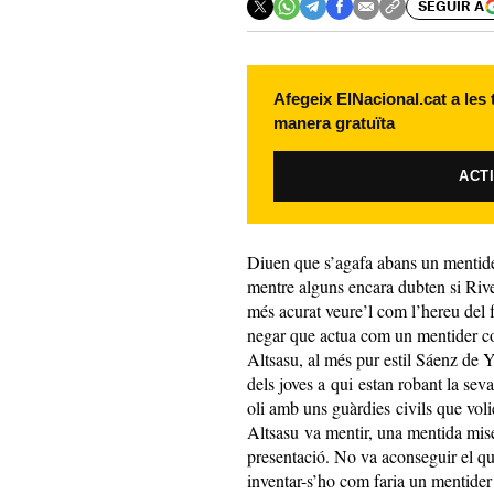
SEGUIR A
Afegeix ElNacional.cat a les
manera gratuïta
ACT
Diuen que s’agafa abans un mentider
mentre alguns encara dubten si Rive
més acurat veure’l com l’hereu del
negar que actua com un mentider co
Altsasu, al més pur estil Sáenz de Yn
dels joves a qui estan robant la sev
oli amb uns guàrdies civils que voli
Altsasu va mentir, una mentida mise
presentació. No va aconseguir el qu
inventar-s’ho com faria un mentider