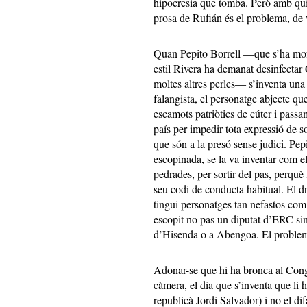
hipocresia que tomba. Però amb qu
prosa de Rufián és el problema, de v
Quan Pepito Borrell ―que s’ha mofa
estil Rivera ha demanat desinfectar
moltes altres perles― s’inventa una
falangista, el personatge abjecte qu
escamots patriòtics de cúter i passam
país per impedir tota expressió de s
que són a la presó sense judici. Pep
escopinada, se la va inventar com el
pedrades, per sortir del pas, perquè 
seu codi de conducta habitual. El 
tingui personatges tan nefastos com 
escopit no pas un diputat d’ERC sinó
d’Hisenda o a Abengoa. El problem
Adonar-se que hi ha bronca al Cong
càmera, el dia que s’inventa que li 
republicà Jordi Salvador) i no el di