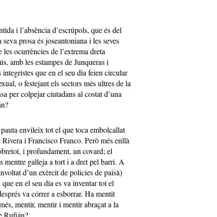
tida i l’absència d’escrúpols, que és del
seva prosa és joseantoniana i les seves
e les ocurrències de l’extrema dreta
bús, amb les estampes de Junqueras i
 integristes que en el seu dia feien circular
xual, o festejant els sectors més ultres de la
a per colpejar ciutadans al costat d’una
án?
auta envileix tot el que toca embolcallat
 Rivera i Francisco Franco. Però més enllà
obretot, i profundament, un covard; el
mentre galleja a tort i a dret pel barri. A
nvoltat d’un exèrcit de policies de paisà)
 que en el seu dia es va inventar tot el
esprés va córrer a esborrar. Ha mentit
més, mentir, mentir i mentir abraçat a la
e Rufián?