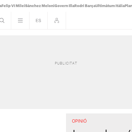
a
Felip VI Milei
Sánchez Meloni
Govern Illa
Rodri Barça
Ultimàtum Itàlia
Pla
OPINIÓ