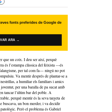
 teves fonts preferides de Google de
IVAR ARA →
 que un coix. I deu ser així, perquè
ra és l’estampa clàssica del feixista ―és
 falangisme, per tal com fa― ningú no pot
mpulsiu. Va mentir després de plantar-se a
estrillas, a humiliar els familiars i amics
a joventut, per una baralla de pa sucat amb
en tancar l’últim bar del poble. A
rable, perquè mentir és la seva targeta de
e buscava, un bon merder, i va decidir
 patològic. Però el problema és Gabriel