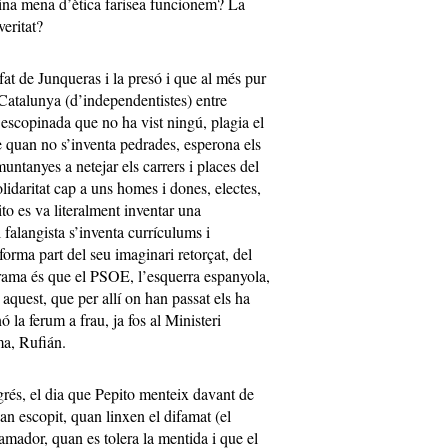
ina mena d’ètica farisea funcionem? La
eritat?
t de Junqueras i la presó i que al més pur
 Catalunya (d’independentistes) entre
 escopinada que no ha vist ningú, plagia el
e quan no s’inventa pedrades, esperona els
untanyes a netejar els carrers i places del
olidaritat cap a uns homes i dones, electes,
ito es va literalment inventar una
 falangista s’inventa currículums i
forma part del seu imaginari retorçat, del
drama és que el PSOE, l’esquerra espanyola,
aquest, que per allí on han passat els ha
 la ferum a frau, ja fos al Ministeri
a, Rufián.
rés, el dia que Pepito menteix davant de
han escopit, quan linxen el difamat (el
famador, quan es tolera la mentida i que el