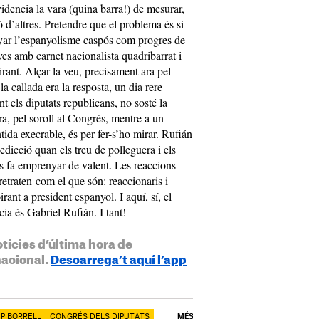
idencia la vara (quina barra!) de mesurar,
ió d’altres. Pretendre que el problema és si
yar l’espanyolisme caspós com progres de
ves amb carnet nacionalista quadribarrat i
lirant. Alçar la veu, precisament ara pel
a callada era la resposta, un dia rere
nt els diputats republicans, no sosté la
a, pel soroll al Congrés, mentre a un
da execrable, és per fer-s’ho mirar. Rufián
dicció quan els treu de polleguera i els
ls fa emprenyar de valent. Les reaccions
retraten com el que són: reaccionaris i
irant a president espanyol. I aquí, sí, el
ia és Gabriel Rufián. I tant!
otícies d’última hora de
nacional.
Descarrega’t aquí l’app
EP BORRELL
CONGRÉS DELS DIPUTATS
MÉS