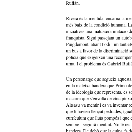
Rufián.
Rivera és la mentida, encarna la men
més baix de la condició humana. La 
iniciatives una matussera imitació d
franquista. Sigui passejant un auto
Puigdemont, atiant l’odi i imitant els
un bus a favor de la discriminació se
policia que exigeixen una recompens
urna. I el problema és Gabriel Rufi
Un personatge que segueix aquesta p
en la mateixa bandera que Primo de
de la ideologia que representa, és s
macarra que s’envolta de cinc pinxos 
Altsasu va mentir i es va inventar (e
que li havien llençat pedrades, igual
currículum que lluïa pompós i que d
sempre i seguirà mentint. No té res 
bandera. De debò que la culpa és d