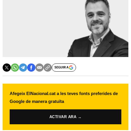
SEGUIR A
Afegeix ElNacional.cat a les teves fonts preferides de
Google de manera gratuïta
ACTIVAR ARA →