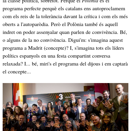
la classe política, sobretot. Perquè el
Polònia
és el
programa perfecte perquè els catalans ens autoproclamem
com els reis de la tolerància davant la crítica i com els més
oberts a l'autoparòdia. Però el Polònia també és aquell
indret on poder assenyalar quan parlen de convivència. Bé,
o alguns de la no convivència. Digui'm: s'imagina aquest
programa a Madrit (concepte)? I, s'imagina tots els líders
polítics espanyols en una festa compartint conversa
relaxada? I... bé, miri's el programa del dijous i em captarà
el concepte...