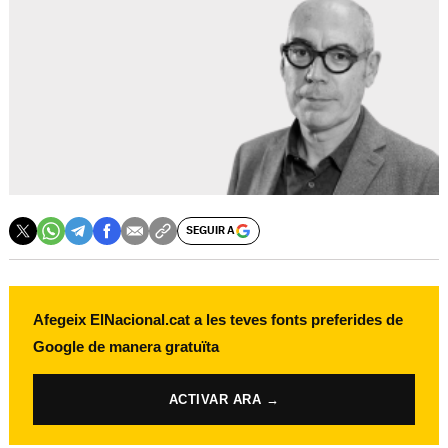
SEGUIR A
Afegeix ElNacional.cat a les teves fonts preferides de
Google de manera gratuïta
ACTIVAR ARA →