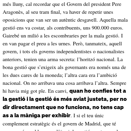
més lluny, cal recordar que el Govern del president Pere
Aragonès, al seu tram final, va haver de repetir unes
oposicions que van ser un autèntic desgavell. Aquella mala
gestió ens va costar, als contribuents, uns 900.000 euros.
Gairebé un milió a les escombraries per la mala gestió. I
en van pagar el preu a les urnes. Però, tanmateix, aquell
govern, i tots els governs independentistes o nacionalistes
anteriors, tenien una arma secreta: l’horitzó nacional. La
bona gestió que s’exigeix als governants era només una de
les dues cares de la moneda; l’altra cara era l’ambició
nacional. On no arribava una cosa arribava l’altra. Sempre
hi havia mig got ple. En canvi,
quan ho confies tot a
la gestió i la gestió és més aviat justeta, per no
dir directament que no funciona, no tens cap
. I si el teu únic
as a la màniga per exhibir
complement estratègic és el govern de Madrid, que té