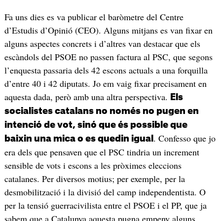
Fa uns dies es va publicar el baròmetre del Centre
d’Estudis d’Opinió (CEO). Alguns mitjans es van fixar en
alguns aspectes concrets i d’altres van destacar que els
escàndols del PSOE no passen factura al PSC, que segons
l’enquesta passaria dels 42 escons actuals a una forquilla
d’entre 40 i 42 diputats. Jo em vaig fixar precisament en
aquesta dada, però amb una altra perspectiva.
Els
socialistes catalans no només no pugen en
intenció de vot, sinó que és possible que
. Confesso que jo
baixin una mica o es quedin igual
era dels que pensaven que el PSC tindria un increment
sensible de vots i escons a les pròximes eleccions
catalanes. Per diversos motius; per exemple, per la
desmobilització i la divisió del camp independentista. O
per la tensió guerracivilista entre el PSOE i el PP, que ja
sabem que a Catalunya aquesta pugna empeny alguns