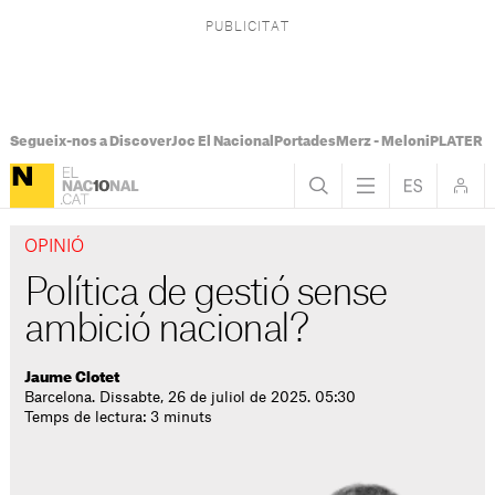
Segueix-nos a Discover
Joc El Nacional
Portades
Merz - Meloni
PLATER Te
OPINIÓ
Política de gestió sense
ambició nacional?
Jaume Clotet
Barcelona. Dissabte, 26 de juliol de 2025. 05:30
Temps de lectura: 3 minuts