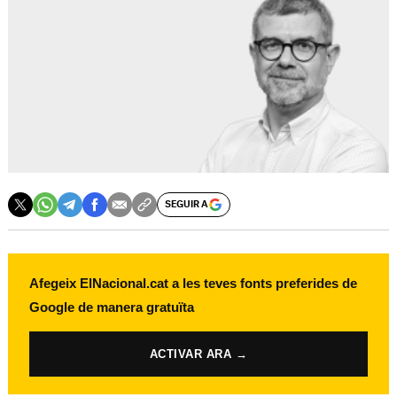
SEGUIR A
Afegeix ElNacional.cat a les teves fonts preferides de
Google de manera gratuïta
ACTIVAR ARA →