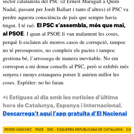
sector catalanista del PSC (d’Ernest Maragall a Quim
Nadal, passant per Jordi Ballart i tants d’altres) el PSC va
perdre aquesta consciència de país que sempre havia
tingut. I té raó.
El PSC s’assembla, més que mai,
. I quan al PSOE li van malament les coses,
al PSOE
perquè li esclaten als morros casos de corrupció, tampoc
no té pressupostos, no compleix els pactes i tampoc
gestiona bé, l’arrossega de manera inevitable. No em
correspon a mi donar consells al PSC, però si exhibís més
senyera i menys estanquera potser li anirien millor les
coses. Espòiler: no ho faran.
📲 Estigues al dia amb les notícies d’última
hora de Catalunya, Espanya i Internacional.
Descarrega’t aquí l’app gratuïta d’El Nacional
PEDRO SÁNCHEZ
PSOE
ERC - ESQUERRA REPUBLICANA DE CATALUNYA
CAT