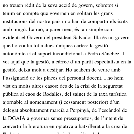
no treuen rèdit de la seva acció de govern, sobretot si
tenim en compte que governen en solitari les grans
institucions del nostre país i no han de compartir els èxits
amb ningú. La raó, a parer meu, és tan simple com
evident: el Govern del president Salvador Illa és un govern
que ho confia tot a dues úniques cartes: la gestió
autonòmica i el suport incondicional a Pedro Sánchez. I
vet aquí que la gestió, a càrrec d’un partit especialista en la
gestió, deixa molt a desitjar. Ho acabem de veure amb
l’assignació de les places del personal docent. I ho hem
vist en molts altres casos: des de la crisi de la seguretat
pública al caos de Rodalies, del sainet de la taxa turística
ajornable al nomenament (i cessament posterior) d’un
delegat absolutament marcià a Perpinyà, de l’escàndol de
la DGAIA a governar sense pressupostos, de l’intent de
convertir la literatura en optativa a batxillerat a la crisi de
l'habitatge que no es resol, de la paràlisi de les energies