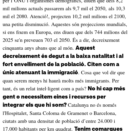
per l’ONU i organismes demogràfics, diuen que dels 8,2
mil milions actuals passarem als 9,7 mil el 2050, als 10,3
mil el 2080. Atenció!, projecten 10,2 mil milions el 2100,
una petita disminució. Aquestes són projeccions mundials,
si ens fixem en Europa, ens diuen que dels 744 milions del
2025 se'n preveuen 703 el 2050. És a dir, decreixement
cinquanta anys abans que al món.
Aquest
decreixement és degut a la baixa natalitat i al
fort envelliment de la població. Citen com a
. Cosa que vol dir que
únic atenuant la immigració
quan serem menys hi haurà molts més immigrants. Per
tant, és un relat intel·ligent com a país?
No hi cap més
gent o necessitem eines i recursos per
Catalunya no és només
integrar els que hi som?
l'Hospitalet, Santa Coloma de Gramenet o Barcelona,
ciutats amb una densitat de població d’entre 24.000 i
17.000 habitants per km quadrat.
Tenim comarques