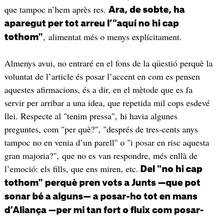
que tampoc n’hem après res.
Ara, de sobte, ha
aparegut per tot arreu l’"aquí no hi cap
, alimentat més o menys explícitament.
tothom"
Almenys avui, no entraré en el fons de la qüestió perquè la
voluntat de l’article és posar l’accent en com es pensen
aquestes afirmacions, és a dir, en el mètode que es fa
servir per arribar a una idea, que repetida mil cops esdevé
llei. Respecte al "tenim pressa", hi havia algunes
preguntes, com "per què?", "després de tres-cents anys
tampoc no en venia d’un parell" o "i posar en risc aquesta
gran majoria?", que no es van respondre, més enllà de
l’emoció: els fills, que ens miren, etc.
Del "no hi cap
tothom" perquè pren vots a Junts —que pot
sonar bé a alguns— a posar-ho tot en mans
d’Aliança —per mi tan fort o fluix com posar-