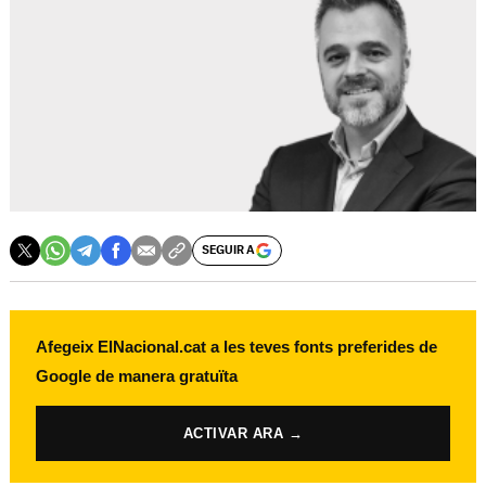
SEGUIR A
Afegeix ElNacional.cat a les teves fonts preferides de
Google de manera gratuïta
ACTIVAR ARA →