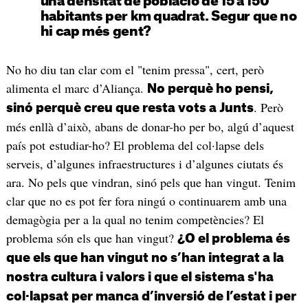
una densitat de població de 15 a 150
habitants per km quadrat. Segur que no
hi cap més gent?
No ho diu tan clar com el "tenim pressa", cert, però
alimenta el marc d’Aliança.
No perquè ho pensi,
. Però
sinó perquè creu que resta vots a Junts
més enllà d’això, abans de donar-ho per bo, algú d’aquest
país pot estudiar-ho? El problema del col·lapse dels
serveis, d’algunes infraestructures i d’algunes ciutats és
ara. No pels que vindran, sinó pels que han vingut. Tenim
clar que no es pot fer fora ningú o continuarem amb una
demagògia per a la qual no tenim competències? El
problema són els que han vingut?
¿O el problema és
que els que han vingut no s’han integrat a la
nostra cultura i valors i que el sistema s'ha
col·lapsat per manca d’inversió de l’estat i per