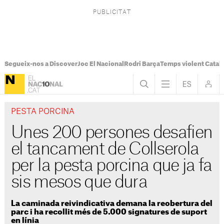
Segueix-nos a Discover
Joc El Nacional
Rodri Barça
Temps violent Catal
PESTA PORCINA
Unes 200 persones desafien
el tancament de Collserola
per la pesta porcina que ja fa
sis mesos que dura
La caminada reivindicativa demana la reobertura del
parc i ha recollit més de 5.000 signatures de suport
en línia