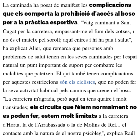
La caminada ha posat de manifest les
complicacions
que els comporta la prohibició d'accés al bosc
. "Vaig caminant a Sant
per a la pràctica esportiva
Cugat per la carretera, empassant-me el fum dels cotxes, i
no és el mateix pel soroll; aquí entres i hi ha pau i salut",
ha explicat Alier, que remarca que persones amb
problemes de salut tenen en les seves caminades per l'espai
natural un punt important de suport per combatre les
malalties que pateixen. El qui també tenen complicacions
per aquestes restriccions
són els ciclistes
, que no poden fer
la seva activitat habitual pels camins que creuen el bosc.
"La carretera m'agrada, però aquí en tens quatre i molt
transitades;
els circuits que fèiem normalment no
a la carretera
es poden fer, estem molt limitats
d'Horta, la de l'Arrabassada o la de Molins de Rei... el
contacte amb la natura és el nostre psicòleg", explica Raúl