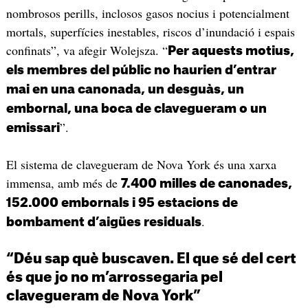
nombrosos perills, inclosos gasos nocius i potencialment
mortals, superfícies inestables, riscos d’inundació i espais
confinats”, va afegir Wolejsza. “
Per aquests motius,
els membres del públic no haurien d’entrar
mai en una canonada, un desguàs, un
embornal, una boca de clavegueram o un
”.
emissari
El sistema de clavegueram de Nova York és una xarxa
immensa, amb més de
7.400 milles de canonades,
152.000 embornals i 95 estacions de
.
bombament d’aigües residuals
“Déu sap què buscaven. El que sé del cert
és que jo no m’arrossegaria pel
clavegueram de Nova York”