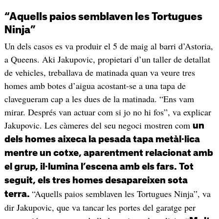
“Aquells paios semblaven les Tortugues
Ninja”
Un dels casos es va produir el 5 de maig al barri d’Astoria,
a Queens. Aki Jakupovic, propietari d’un taller de detallat
de vehicles, treballava de matinada quan va veure tres
homes amb botes d’aigua acostant-se a una tapa de
clavegueram cap a les dues de la matinada. “Ens vam
mirar. Després van actuar com si jo no hi fos”, va explicar
Jakupovic. Les càmeres del seu negoci mostren com
un
dels homes aixeca la pesada tapa metàl·lica
mentre un cotxe, aparentment relacionat amb
el grup, il·lumina l’escena amb els fars. Tot
seguit, els tres homes desapareixen sota
“Aquells paios semblaven les Tortugues Ninja”, va
terra.
dir Jakupovic, que va tancar les portes del garatge per