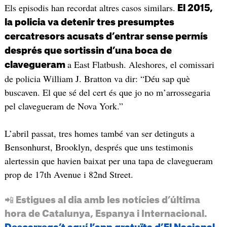
Els episodis han recordat altres casos similars.
El 2015,
la policia va detenir tres presumptes
cercatresors acusats d’entrar sense permís
després que sortissin d’una boca de
a East Flatbush. Aleshores, el comissari
clavegueram
de policia William J. Bratton va dir: “Déu sap què
buscaven. El que sé del cert és que jo no m’arrossegaria
pel clavegueram de Nova York.”
L’abril passat, tres homes també van ser detinguts a
Bensonhurst, Brooklyn, després que uns testimonis
alertessin que havien baixat per una tapa de clavegueram
prop de 17th Avenue i 82nd Street.
📲 Estigues al dia amb les notícies d’última
hora de Catalunya, Espanya i Internacional.