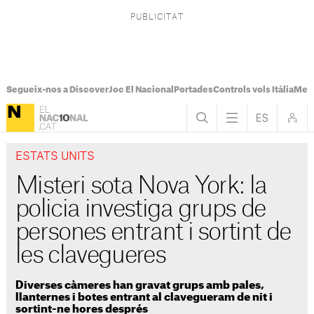
Segueix-nos a Discover
Joc El Nacional
Portades
Controls vols Itàlia
Mes
ESTATS UNITS
Misteri sota Nova York: la
policia investiga grups de
persones entrant i sortint de
les clavegueres
Diverses càmeres han gravat grups amb pales,
llanternes i botes entrant al clavegueram de nit i
sortint-ne hores després