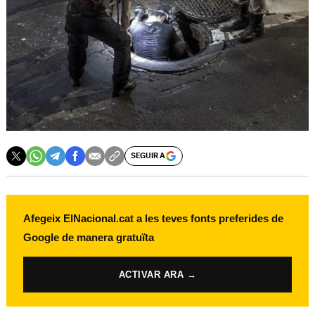
SEGUIR A
Afegeix ElNacional.cat a les teves fonts preferides de
Google de manera gratuïta
ACTIVAR ARA →