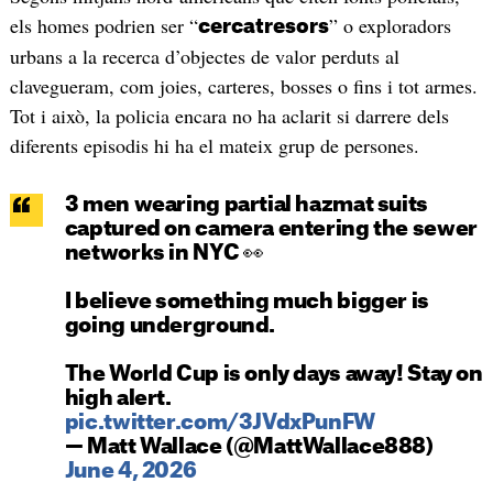
els homes podrien ser “
” o exploradors
cercatresors
urbans a la recerca d’objectes de valor perduts al
clavegueram, com joies, carteres, bosses o fins i tot armes.
Tot i això, la policia encara no ha aclarit si darrere dels
diferents episodis hi ha el mateix grup de persones.
3 men wearing partial hazmat suits
captured on camera entering the sewer
networks in NYC 👀
I believe something much bigger is
going underground.
The World Cup is only days away! Stay on
high alert.
pic.twitter.com/3JVdxPunFW
— Matt Wallace (@MattWallace888)
June 4, 2026