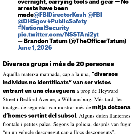
overnight, carrying tools and gear — No
arrests have been
made
@FBIDirectorKash
@FBI
@DHSgov
#PublicSafety
#NationalSecurity
pic.twitter.com/NSSTAni2yt
— Brandon Tatum (@TheOfficerTatum)
June 1, 2026
Diversos grups i més de 20 persones
Aquella mateixa matinada, cap a la una,
“diversos
individus no identificats” van ser vistos
a prop de Heyward
entrant en una claveguera
Street i Bedford Avenue, a Williamsburg. Més tard, les
imatges de seguretat van mostrar més de
mitja dotzena
. Alguns duien llanternes
d’homes sortint del subsol
frontals i petites pales. Segons la policia, després van fugir
“en un vehicle desconegut cap a llocs desconeguts”.