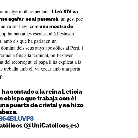
una imatge molt comentada:
Lleó XIV va
, un gest poc
sense agafar-se al passamà
 que va ser llegit com
una mostra de
cop ha baixat les escales, allà l’estaven
cia, amb els que ha parlat en un
domina dels seus anys apostòlics al Perú, i
ermella fins a la terminal, on l’estaven
 del recorregut, el papa li ha explicat a la
e treballa amb ell va xocar amb una porta
ap.
 ha contado a la reina Letícia
 obispo que trabaja con él
na puerta de cristal y se hizo
abeza.
/sG64BLUVP8
atólicos (@UniCatolicos_es)