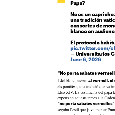
Papa?
No es un capricho: 
una tradición vati
consortes de mona
blanco en audienci
El protocolo habit
pic.twitter.com/
— Universitarios C
June 6, 2026
"No porta sabates vermel
I del blanc passem
al vermell, el
els pontífexs, una tradició que va
Lleó XIV. La vestimenta del papa t
experts en aquests temes a la Cade
“no porta sabates vermelles”
seguint l’estil que ja va marcar Fran