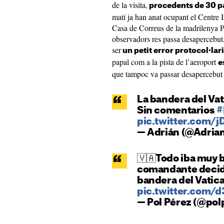
de la visita,
procedents de 30 p
matí ja han anat ocupant el Centre I
Casa de Correus de la madrilenya Pu
observadors res passa desapercebut,
ser
un petit error protocol·lari
papal com a la pista de l’aeroport
e
que tampoc va passar desapercebut a
La bandera del Va
Sin comentarios
#
pic.twitter.com
— Adrián (@Adria
🇻🇦Todo iba muy b
comandante decidi
bandera del Vatic
pic.twitter.com/
— Pol Pérez (@pol