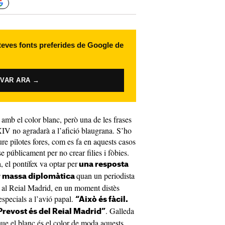
 teves fonts preferides de Google de
IVAR ARA →
a amb el color blanc, però una de les frases
XIV no agradarà a l’afició blaugrana. S’ho
eure pilotes fores, com es fa en aquests casos
e públicament per no crear filies i fòbies.
, el pontífex va optar per
una resposta
quan un periodista
ir massa diplomàtica
 o al Reial Madrid, en un moment distès
specials a l’avió papal.
“Això és fàcil.
. Galleda
 Prevost és del Reial Madrid”
 que el blanc és el color de moda aquests