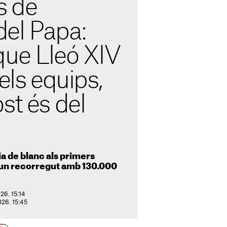
s de
 del Papa:
que Lleó XIV
els equips,
st és del
ia de blanc als primers
i un recorregut amb 130.000
26. 15:14
026. 15:45