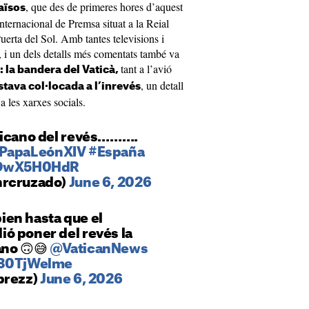
, que des de primeres hores d’aquest
aïsos
nternacional de Premsa situat a la Reial
erta del Sol. Amb tantes televisions i
 i un dels detalls més comentats també va
tant a l’avió
: la bandera del Vaticà,
, un detall
stava col·locada a l’inrevés
 les xarxes socials.
ticano del revés……….
PapaLeónXIV
#España
/jDwX5H0HdR
nrcruzado)
June 6, 2026
ien hasta que el
ó poner del revés la
ano 🙃😅
@VaticanNews
d30TjWelme
prezz)
June 6, 2026