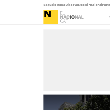
Segueix-nos a Discover
Joc El Nacional
Port