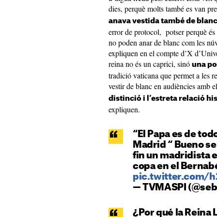
dies, perquè molts també es van pr
anava vestida també de blanc,
error de protocol, potser perquè és
no poden anar de blanc com les núv
expliquen en el compte d’X d’Univers
reina no és un caprici, sinó
una pot
tradició vaticana que permet a les 
vestir de blanc en audiències amb e
distinció i l’estreta relació hi
expliquen.
“El Papa es de tod
Madrid “ Bueno se
fin un madridista 
copa en el Bernab
pic.twitter.com/
— TVMASPI (@seb
¿Por qué la Reina L