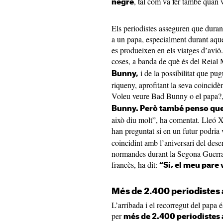
, tal com va fer també quan v
negre
Els periodistes asseguren que duran
a un papa, especialment durant aque
es produeixen en els viatges d’avió.
coses, a banda de què és del Reial
i de la possibilitat que pu
Bunny,
riqueny, aprofitant la seva coincidè
Voleu veure Bad Bunny o el papa?
Bunny. Però també penso que 
això diu molt”, ha comentat. Lleó XI
han preguntat si en un futur podria 
coincidint amb l’aniversari del dese
normandes durant la Segona Guerra
francès, ha dit:
“Sí, el meu pare 
Més de 2.400 periodistes 
L’arribada i el recorregut del papa é
per
més de 2.400 periodistes 