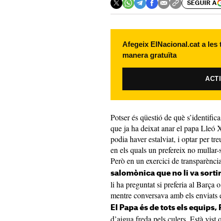
SEGUIR A
Afegeix ElNacional.cat a les
manera gratuïta
ACT
Potser és qüestió de què s’identific
que ja ha deixat anar el papa Lleó 
podia haver estalviat, i optar per tr
en els quals un prefereix no mullar-s
Però en un exercici de transparència
salomònica que no li va sort
li ha preguntat si preferia al Barça
mentre conversava amb els enviats e
El Papa és de tots els equips,
d’aigua freda pels culers. Està vist