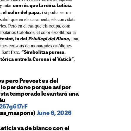
eguntar
com és que la reina Letícia
i si podia ser un
 el color del papa,
 sabut que en els casaments, els convidats
ies. Però en el cas que els ocupa, com
itarios Católicos, el color escollit per la
una
estat, la del
Privilegi del Blanc
,
reines consorts de monarquies catòliques
l Sant Pare.
“Simbolitza puresa,
,
stòrica entre la Corona i el Vaticà”
os pero Prevost es del
 lo perdono porque así por
esta temporada levantará una
éu
h267g617rF
as_maspons)
June 6, 2026
etícia va de blanco con el