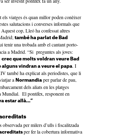
a ser investit pontífex fa un any.
t els viatges és quan millor poden conèixer
stes salutacions i converses informals que
 Aquest cop, Lleó ha confessat altres
 Madrid;
també ha parlat de Bad
gui tenir una trobada amb el cantant porto-
ncia a Madrid. “Si preguntes als joves:
,
crec que molts voldran veure Bad
. I
alguns vindran a veure el papa
V també ha explicat als periodistes, que li
viatjar a
per parlar de pau,
Normandia
mbarcament dels aliats en les platges
 Mundial. El pontífex, responent en
va estar allà…”
acreditats
s observada per milers d’ulls i fiscalitzada
per fer la cobertura informativa
acreditats