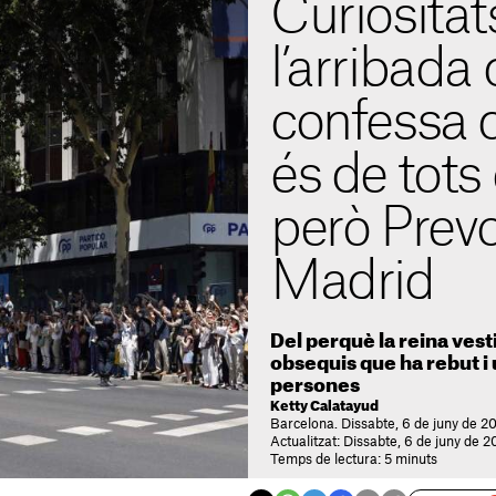
Curiositat
l’arribada
confessa 
és de tots 
però Prevo
Madrid
Del perquè la reina vest
obsequis que ha rebut 
persones
Ketty Calatayud
Barcelona. Dissabte, 6 de juny de 20
Actualitzat: Dissabte, 6 de juny de 2
Temps de lectura: 5 minuts