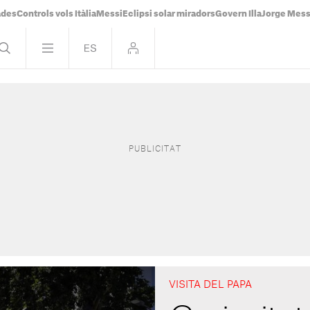
ades
Controls vols Itàlia
Messi
Eclipsi solar miradors
Govern Illa
Jorge Mess
VISITA DEL PAPA