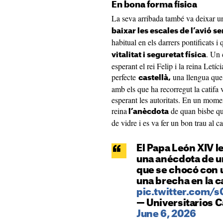
En bona forma física
La seva arribada també va deixar 
baixar les escales de l’avió 
habitual en els darrers pontificats i
. Un 
vitalitat i seguretat física
esperant el rei Felip i la reina Letí
perfecte
una llengua que 
castellà,
amb els que ha recorregut la catifa v
esperant les autoritats. En un moment
reina
de quan bisbe qu
l’anècdota
de vidre i es va fer un bon trau al c
El Papa León XIV le
una anécdota de un
que se chocó con u
una brecha en la c
pic.twitter.com
— Universitarios C
June 6, 2026