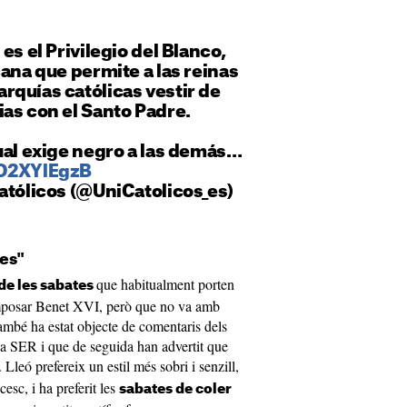
es el Privilegio del Blanco,
cana que permite a las reinas
rquías católicas vestir de
as con el Santo Padre.
ual exige negro a las demás…
cD2XYlEgzB
atólicos (@UniCatolicos_es)
les"
que habitualment porten
 de les sabates
 imposar Benet XVI, però que no va amb
ambé ha estat objecte de comentaris dels
na SER i que de seguida han advertit que
. Lleó prefereix un estil més sobri i senzill,
cesc, i ha preferit les
sabates de coler