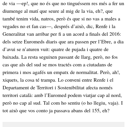
de via —ep!, que no és que no tinguéssem res més a fer un
diumenge al matí que seure al mig de la via, eh?, que
també tenim vida, natros, però és que si no vas a males a
vegades no et fan cas—, després d’això, dic, Renfe i la
Generalitat van arribar per fi a un acord a finals del 2016:
dels setze Euromeds diaris que ara passen per l’Ebre, a dia
d’avui se n’aturen vuit: quatre de pujada i quatre de
baixada. La resta seguixen passant de llarg, però, no fos
cas que als del sud se mos tractés com a ciutadans de
primera i mos agafés un empatx de normalitat. Però, ah!,
xiquets, la cosa té trampa. Lo conveni entre Renfe i el
Departament de Territori i Sostenibilitat afecta només
territori català: amb l’Euromed podem viatjar cap al nord,
però no cap al sud. Tal com ho sentiu (o ho llegiu, vaja). I
tot això que vos conto ja passava abans del 155, eh?