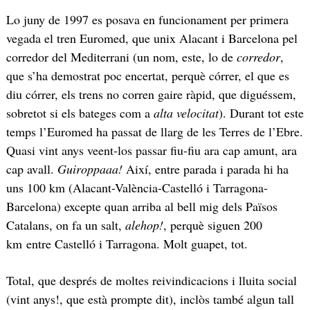
Lo juny de 1997 es posava en funcionament per primera
vegada el tren Euromed, que unix Alacant i Barcelona pel
corredor del Mediterrani (un nom, este, lo de
corredor
,
que s’ha demostrat poc encertat, perquè córrer, el que es
diu córrer, els trens no corren gaire ràpid, que diguéssem,
sobretot si els bateges com a
alta velocitat
). Durant tot este
temps l’Euromed ha passat de llarg de les Terres de l’Ebre.
Quasi vint anys veent-los passar fiu-fiu ara cap amunt, ara
cap avall.
Guiroppaaa!
Així, entre parada i parada hi ha
uns 100 km (Alacant-València-Castelló i Tarragona-
Barcelona) excepte quan arriba al bell mig dels Països
Catalans, on fa un salt,
alehop!
, perquè siguen 200
km entre Castelló i Tarragona. Molt guapet, tot.
Total, que després de moltes reivindicacions i lluita social
(vint anys!, que està prompte dit), inclòs també algun tall