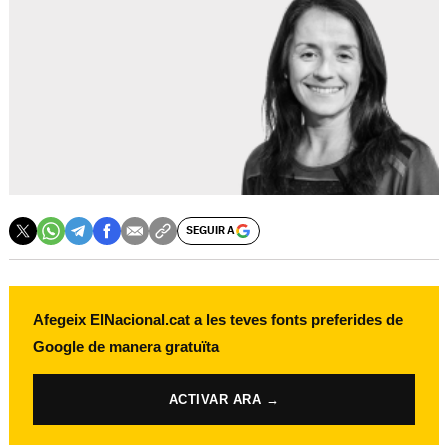
SEGUIR A
Afegeix ElNacional.cat a les teves fonts preferides de
Google de manera gratuïta
ACTIVAR ARA →