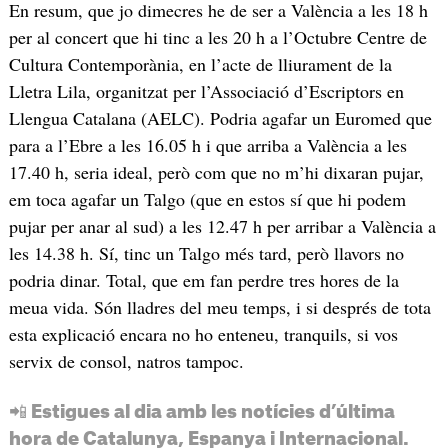
En resum, que jo dimecres he de ser a València a les 18 h
per al concert que hi tinc a les 20 h a l’Octubre Centre de
Cultura Contemporània, en l’acte de lliurament de la
Lletra Lila, organitzat per l’Associació d’Escriptors en
Llengua Catalana (AELC). Podria agafar un Euromed que
para a l’Ebre a les 16.05 h i que arriba a València a les
17.40 h, seria ideal, però com que no m’hi dixaran pujar,
em toca agafar un Talgo (que en estos sí que hi podem
pujar per anar al sud) a les 12.47 h per arribar a València a
les 14.38 h. Sí, tinc un Talgo més tard, però llavors no
podria dinar. Total, que em fan perdre tres hores de la
meua vida. Són lladres del meu temps, i si després de tota
esta explicació encara no ho enteneu, tranquils, si vos
servix de consol, natros tampoc.
📲 Estigues al dia amb les notícies d’última
hora de Catalunya, Espanya i Internacional.