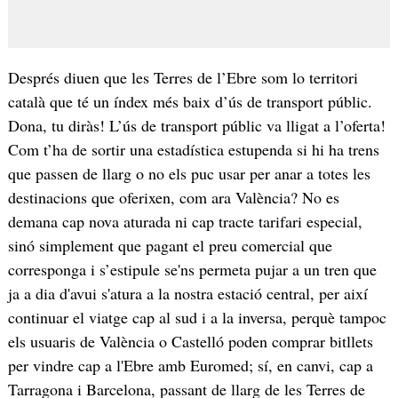
Després diuen que les Terres de l’Ebre som lo territori
català que té un índex més baix d’ús de transport públic.
Dona, tu diràs! L’ús de transport públic va lligat a l’oferta!
Com t’ha de sortir una estadística estupenda si hi ha trens
que passen de llarg o no els puc usar per anar a totes les
destinacions que oferixen, com ara València? No es
demana cap nova aturada ni cap tracte tarifari especial,
sinó simplement que pagant el preu comercial que
corresponga i s’estipule se'ns permeta pujar a un tren que
ja a dia d'avui s'atura a la nostra estació central, per així
continuar el viatge cap al sud i a la inversa, perquè tampoc
els usuaris de València o Castelló poden comprar bitllets
per vindre cap a l'Ebre amb Euromed; sí, en canvi, cap a
Tarragona i Barcelona, passant de llarg de les Terres de