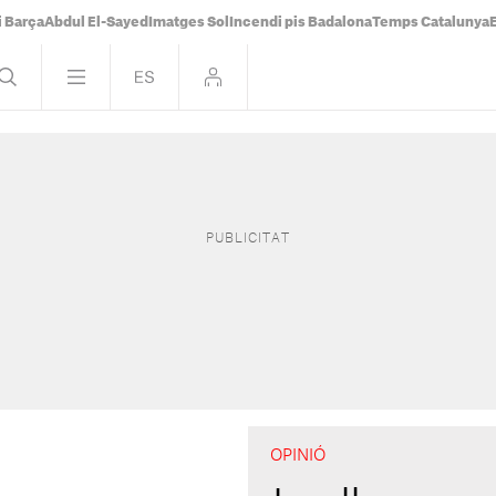
i Barça
Abdul El-Sayed
Imatges Sol
Incendi pis Badalona
Temps Catalunya
OPINIÓ