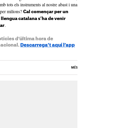
amb tots els instruments al nostre abast i una
 per milions?
Cal començar per un
 llengua catalana s’ha de venir
.
yar
otícies d’última hora de
nacional.
Descarrega’t aquí l’app
MÉS