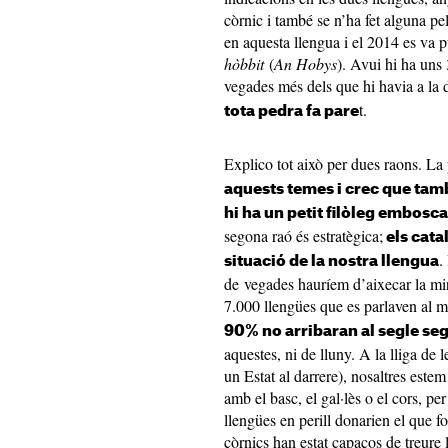
còrnic i també se n’ha fet alguna pe
en aquesta llengua i el 2014 es va pu
hòbbit
(
An Hobys
). Avui hi ha uns
vegades més dels que hi havia a la 
t.
tota pedra fa pare
Explico tot això per dues raons. La
aquests temes i crec que tam
hi ha un petit filòleg embosc
segona raó és estratègica;
els cata
.
situació de la nostra llengua
de vegades hauríem d’aixecar la mira
7.000 llengües que es parlaven al m
90% no arribaran al segle se
aquestes, ni de lluny. A la lliga de 
un Estat al darrere), nosaltres este
amb el basc, el gal·lès o el cors, pe
llengües en perill donarien el que fos
còrnics han estat capaços de treure l