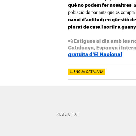
, 
què no podem fer nosaltres
població de parlants que es compta
canvi d’actitud; en qüestió de
plorat de casa i sortir a guan
📲 Estigues al dia amb les n
Catalunya, Espanya i Inter
gratuïta d’El Nacional
LLENGUA CATALANA