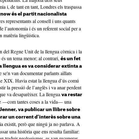
 i, de tant en tant, Londres els traspassa
ow és el partit nacionalista
res representants al consell i uns quants
 de l’autonomia i és un referent social per a
n matèria lingüística.
n del Regne Unit de la llengua còrnica i la
o és un tema menor; al contrari,
és un fet
 llengua es va considerar extinta a
e se'n van documentar parlants aïllats
le XIX. Havia estat la llengua d’ús comú
tir la pressió de l’anglès i va anar perdent
 que va desaparèixer. La llengua
va restar
ue —com tantes coses a la vida— una
 Jenner, va publicar un llibre sobre
erar un corrent d’interès sobre una
 existit, però que ningú ja no parlava. A
ssar una història que ens resulta familiar:
van traduir neologismes, es van recuperar