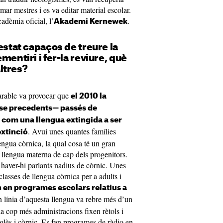
mar mestres i es va editar material escolar.
cadèmia oficial, l’
.
Akademi Kernewek
estat capaços de treure la
mentiri i fer-la reviure, què
ltres?
arable va provocar que
el 2010 la
se precedents— passés de
 com una llengua extingida a ser
. Avui unes quantes famílies
extinció
lengua còrnica, la qual cosa té un gran
a llengua materna de cap dels progenitors.
a haver-hi parlants nadius de còrnic. Unes
lasses de llengua còrnica per a adults i
 en programes escolars relatius a
n línia d’aquesta llengua va rebre més d’un
a cop més administracions fixen rètols i
glès i còrnic. Es fan programes de ràdio en