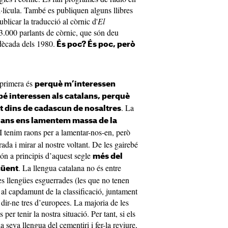
l·lícula. També es publiquen alguns llibres
blicar la traducció al còrnic d'
El
 3.000 parlants de còrnic, que són deu
dècada dels 1980.
És poc? És poc, però
 primera és
perquè m’interessen
bé interessen als catalans, perquè
. La
at dins de cadascun de nosaltres
lans ens lamentem massa de la
 I tenim raons per a lamentar-nos-en, però
da i mirar al nostre voltant. De les gairebé
ón a principis d’aquest segle
més del
. La llengua catalana no és entre
güent
les llengües esguerrades (les que no tenen
m al capdamunt de la classificació, juntament
r dir-ne tres d’europees. La majoria de les
 per tenir la nostra situació. Per tant, si els
a seva llengua del cementiri i fer-la reviure,