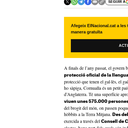
SEGUIR A
Afegeix ElNacional.cat a les
manera gratuïta
ACT
A finals de l’any passat, el govern 
protecció oficial de la llengu
protecció que tenen el gal·lès, el gaè
ho sàpiga, Cornualla és un petit paí
d’Anglaterra. Té una superfície a
viuen unes 575.000 persone
del brogit del món, on passen poqu
hòbbits a la Terra Mitjana.
Des del
exercida a través del
Consell de 
electes, bona part dels quals són i