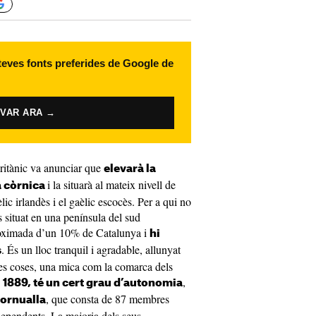
 teves fonts preferides de Google de
IVAR ARA →
britànic va anunciar que
elevarà la
i la situarà al mateix nivell de
a còrnica
lic irlandès i el gaèlic escocès. Per a qui no
s situat en una península del sud
proximada d’un 10% de Catalunya i
hi
. És un lloc tranquil i agradable, allunyat
s
es coses, una mica com la comarca dels
,
 1889, té un cert grau d’autonomia
, que consta de 87 membres
Cornualla
ndependents. La majoria dels seus