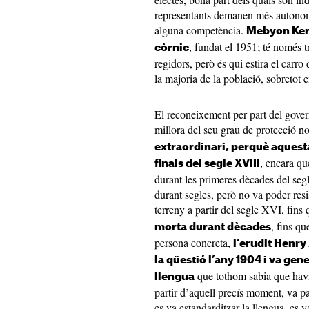
representants demanen més autonomia
alguna competència.
Mebyon Kern
, fundat el 1951; té només t
còrnic
regidors, però és qui estira el carro
la majoria de la població, sobretot e
El reconeixement per part del gover
millora del seu grau de protecció n
extraordinari, perquè aquesta
, encara qu
finals del segle XVIII
durant les primeres dècades del seg
durant segles, però no va poder resis
terreny a partir del segle XVI, fins
, fins q
morta durant dècades
persona concreta,
l’erudit Henry
la qüestió l’any 1904 i va gen
que tothom sabia que havia
llengua
partir d’aquell precís moment, va pa
es va estandarditzar la llengua, es 