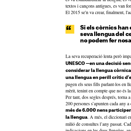
textos i cançons antigues, es van for
El 2015 se'n va crear, finalment, l'a
Si els còrnics han 
seva llengua del ce
no podem fer nosa
La seva recuperació lenta però imp
UNESCO —en una decisió sen
considerar la llengua còrnica
una llengua en perill crític d’
pugen els seus fills parlant-los en l
mèrit, tenint en compte que no és l
Per tant, dos segles després, torna 
200 persones s’apunten cada any a c
més de 6.000 nens participen
. A més, el diccionari e
la llengua
milió de consultes l’any passat. Cad
indicacions en les dues llengües, an