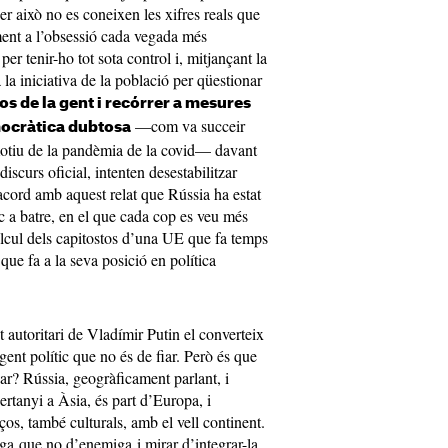
 per això no es coneixen les xifres reals que
ment a l’obsessió cada vegada més
per tenir-ho tot sota control i, mitjançant la
 la iniciativa de la població per qüestionar
cos de la gent i recórrer a mesures
—com va succeir
mocràtica dubtosa
otiu de la pandèmia de la covid— davant
iscurs oficial, intenten desestabilitzar
acord amb aquest relat que Rússia ha estat
 a batre, en el que cada cop es veu més
càlcul dels capitostos d’una UE que fa temps
que fa a la seva posició en política
 autoritari de Vladímir Putin el converteix
gent polític que no és de fiar. Però és que
ar? Rússia, geogràficament parlant, i
pertanyi a Àsia, és part d’Europa, i
ços, també culturals, amb el vell continent.
iga que no d’enemiga i mirar d’integrar-la