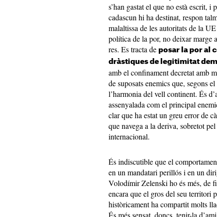
s’han gastat el que no està escrit, i
cadascun hi ha destinat, respon tal
malaltissa de les autoritats de la UE 
política de la por, no deixar marge a
res. Es tracta de
posar la por al 
dràstiques de legitimitat de
amb el confinament decretat amb m
de suposats enemics que, segons el d
l’harmonia del vell continent. És d’
assenyalada com el principal enemic
clar que ha estat un greu error de 
que navega a la deriva, sobretot pel 
internacional.
És indiscutible que el comportament
en un mandatari perillós i en un diri
Volodímir Zelenski ho és més, de fi
encara que el gros del seu territori 
històricament ha compartit molts lla
És més sensat, doncs, tenir-la d’am