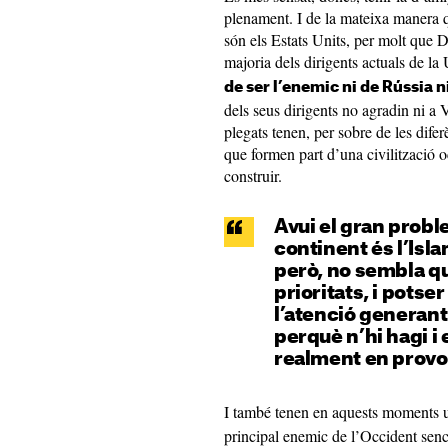
plenament. I de la mateixa manera 
són els Estats Units, per molt que
majoria dels dirigents actuals de la
de ser l’enemic ni de Rússia n
dels seus dirigents no agradin ni a
plegats tenen, per sobre de les dife
que formen part d’una civilització o
construir.
Avui el gran proble
continent és l’Isla
però, no sembla qu
prioritats, i potse
l’atenció generant 
perquè n’hi hagi i 
realment en prov
I també tenen en aquests moments
principal enemic de l’Occident sence