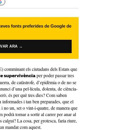
 teves fonts preferides de Google de
IVAR ARA →
) comminant els ciutadans dels Estats que
per poder passar tres
de supervivència
guerra, de catàstrofe, d’epidèmia o de no se
unci d’una pel·lícula, dolenta, de ciència-
però, és per què tres dies? Com saben
n informades i tan ben preparades, que el
s i no un, set o vint-i-quatre, de manera que
 podrà tornar a sortir al carrer per anar al
 calgui? La cosa, per grotesca, faria riure,
d’un mandat com aquest.