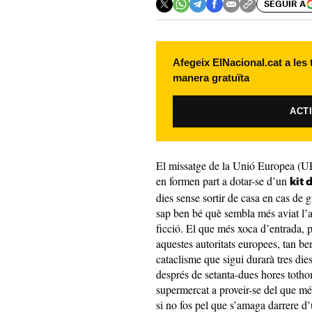
SEGUIR A
Afegeix ElNacional.cat a les
manera gratuïta
ACT
El missatge de la Unió Europea (UE
en formen part a dotar-se d’un
kit 
dies sense sortir de casa en cas de 
sap ben bé què sembla més aviat l’an
ficció. El que més xoca d’entrada, 
aquestes autoritats europees, tan be
cataclisme que sigui durarà tres die
després de setanta-dues hores tothom
supermercat a proveir-se del que més
si no fos pel que s’amaga darrere 