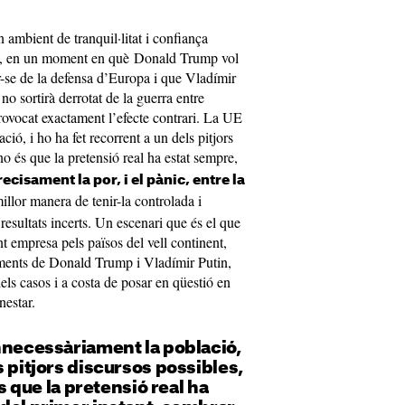
 ambient de tranquil·litat i confiança
s, en un moment en què Donald Trump vol
r-se de la defensa d’Europa i que Vladímir
 no sortirà derrotat de la guerra entre
provocat exactament l’efecte contrari. La UE
ió, i ho ha fet recorrent a un dels pitjors
no és que la pretensió real ha estat sempre,
cisament la por, i el pànic, entre la
millor manera de tenir-la controlada i
esultats incerts. Un escenari que és el que
t empresa pels països del vell continent,
iments de Donald Trump i Vladímir Putin,
els casos i a costa de posar en qüestió en
nestar.
nnecessàriament la població,
s pitjors discursos possibles,
és que la pretensió real ha