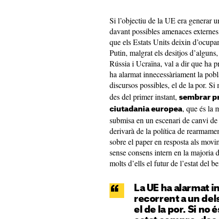
Si l’objectiu de la UE era generar un
davant possibles amenaces externe
que els Estats Units deixin d’ocupa
Putin, malgrat els desitjos d’alguns,
Rússia i Ucraïna, val a dir que ha 
ha alarmat innecessàriament la poblac
discursos possibles, el de la
por. Si 
des del primer instant,
sembrar pre
, que és la 
ciutadania europea
submisa en un escenari de canvi de r
derivarà de la política de rearmamen
sobre el paper en resposta als mov
sense consens intern en la majoria d
molts d’ells el futur de l’estat del be
La UE ha alarmat i
recorrent a un del
el de la por. Si no 