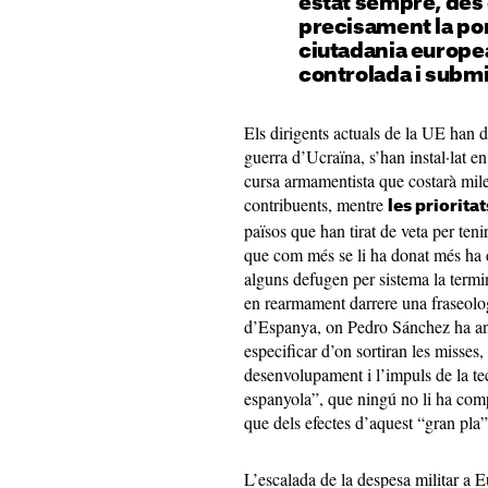
estat sempre, des 
precisament la por,
ciutadania europea
controlada i subm
Els dirigents actuals de la UE han d
guerra d’Ucraïna, s’han instal·lat e
cursa armamentista que costarà mile
contribuents, mentre
les priorita
països que han tirat de veta per ten
que com més se li ha donat més ha d
alguns defugen per sistema la termin
en rearmament darrere una fraseologi
d’Espanya, on Pedro Sánchez ha anu
especificar d’on sortiran les misses,
desenvolupament i l’impuls de la tec
espanyola”, que ningú no li ha comp
que dels efectes d’aquest “gran pla
L’escalada de la despesa militar a E