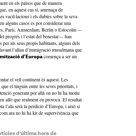
sament en els països que de manera
i que, en aquest cas sí, amenaça de
les vacil·lacions i els dubtes sobre la seva
 en alguns casos es pot considerar una
res, París, Amsterdam, Berlín o Estocolm —
del progrés i l’estat del benestar— han
 per als seus propis habitants, alguns dels
n davant l’allau d’immigració musulmana que
comença a ser un
amització d’Europa
tar el vell continent és aquest. Les
que el tinguin entre les seves prioritats, i
’atenció generant por allà on no hi ha motiu
 en allò que realment en provoca. El resultat
ta l’ala serà la perdició d’Europa, i això sí
 com ara no hi ha kit de supervivència que
otícies d’última hora de