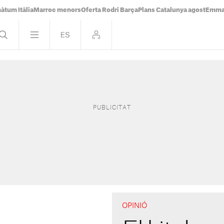
àtum Itàlia
Marroc menors
Oferta Rodri Barça
Plans Catalunya agost
Emma 
OPINIÓ