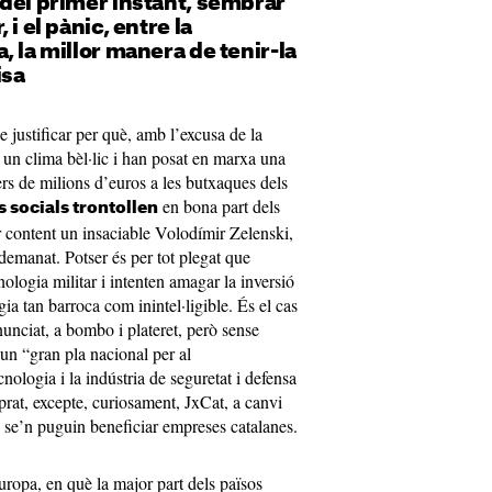
del primer instant, sembrar
 i el pànic, entre la
, la millor manera de tenir-la
isa
e justificar per què, amb l’excusa de la
n un clima bèl·lic i han posat en marxa una
rs de milions d’euros a les butxaques dels
en bona part dels
ts socials trontollen
ir content un insaciable Volodímir Zelenski,
emanat. Potser és per tot plegat que
ologia militar i intenten amagar la inversió
a tan barroca com inintel·ligible. És el cas
nciat, a bombo i plateret, però sense
 un “gran pla nacional per al
nologia i la indústria de seguretat i defensa
rat, excepte, curiosament, JxCat, a canvi
” se’n puguin beneficiar empreses catalanes.
uropa, en què la major part dels països