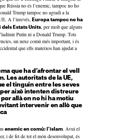
que Rússia no és l’enemic, tampoc no ho
 Donald Trump tampoc no agradi a la
 UE. A l’inrevés,
Europa tampoc no ha
, per molt que alguns
i dels Estats Units
 Vladímir Putin ni a Donald Trump. Tots
rències, un nexe comú més important, i és
ccidental que ells mateixos han ajudat a
ma que ha d’afrontar el vell
m. Les autoritats de la UE,
e el tinguin entre les seves
r per això intenten distreure
por allà on no hi ha motiu
evitant intervenir en allò que
oca
 un
. Avui el
enemic en comú: l’islam
r, i de fet de tot el món desenvolupat, és