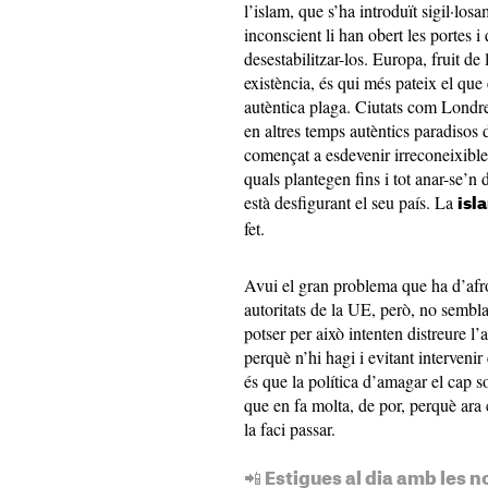
l’islam, que s’ha introduït sigil·lo
inconscient li han obert les portes 
desestabilitzar-los. Europa, fruit de 
existència, és qui més pateix el que
autèntica plaga. Ciutats com Lond
en altres temps autèntics paradisos 
començat a esdevenir irreconeixibles
quals plantegen fins i tot anar-se’
està desfigurant el seu país. La
isl
fet.
Avui el gran problema que ha d’afron
autoritats de la UE, però, no sembla 
potser per això intenten distreure l
perquè n’hi hagi i evitant intervenir
és que la política d’amagar el cap so
que en fa molta, de por, perquè ara
la faci passar.
📲 Estigues al dia amb les n