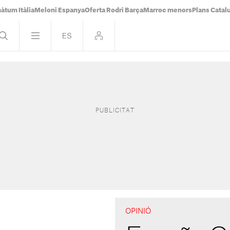
àtum Itàlia
Meloni Espanya
Oferta Rodri Barça
Marroc menors
Plans Catal
OPINIÓ