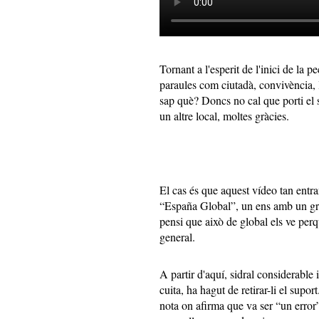
Tornant a l'esperit de l'inici de la 
paraules com ciutadà, convivència, ll
sap què? Doncs no cal que porti el s
un altre local, moltes gràcies.
El cas és que aquest vídeo tan entra
“España Global”, un ens amb un gra
pensi que això de global els ve per
general.
A partir d'aquí, sidral considerable 
cuita, ha hagut de retirar-li el supo
nota on afirma que va ser “un error” 