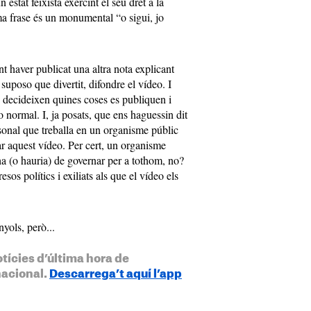
estat feixista exercint el seu dret a la
ima frase és un monumental “o sigui, jo
nt haver publicat una altra nota explicant
suposo que divertit, difondre el vídeo. I
 decideixen quines coses es publiquen i
 normal. I, ja posats, que ens haguessin dit
ersonal que treballa en un organisme públic
r aquest vídeo. Per cert, un organisme
a (o hauria) de governar per a tothom, no?
sos polítics i exiliats als que el vídeo els
nyols, però...
otícies d’última hora de
nacional.
Descarrega’t aquí l’app