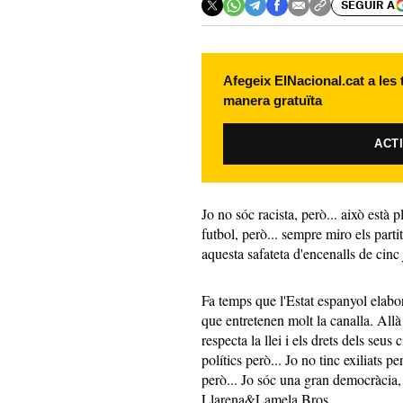
SEGUIR A
Afegeix ElNacional.cat a les
manera gratuïta
ACT
Jo no sóc racista, però... això està 
futbol, però... sempre miro els parti
aquesta safateta d'encenalls de cinc
Fa temps que l'Estat espanyol elab
que entretenen molt la canalla. All
respecta la llei i els drets dels seus 
polítics però... Jo no tinc exiliats p
però... Jo sóc una gran democràcia
Llarena&Lamela Bros.