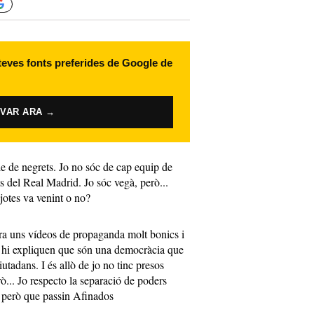
 teves fonts preferides de Google de
IVAR ARA →
ple de negrets. Jo no sóc de cap equip de
ts del Real Madrid. Jo sóc vegà, però...
 jotes va venint o no?
ora uns vídeos de propaganda molt bonics i
à hi expliquen que són una democràcia que
ciutadans. I és allò de jo no tinc presos
erò... Jo respecto la separació de poders
, però que passin Afinados