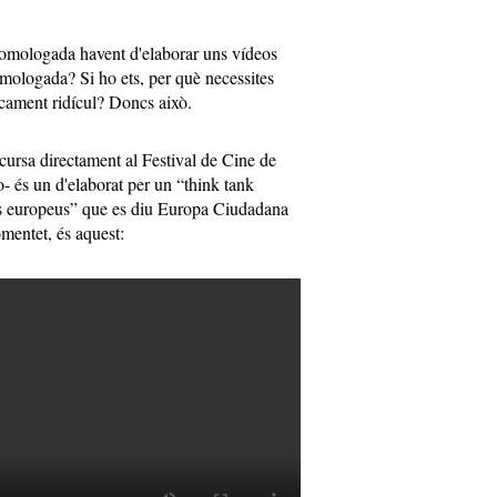
omologada havent d'elaborar uns vídeos
mologada? Si ho ets, per què necessites
ticament ridícul? Doncs això.
oncursa directament al Festival de Cine de
és un d'elaborat per un “think tank
es europeus” que es diu Europa Ciudadana
mentet, és aquest: