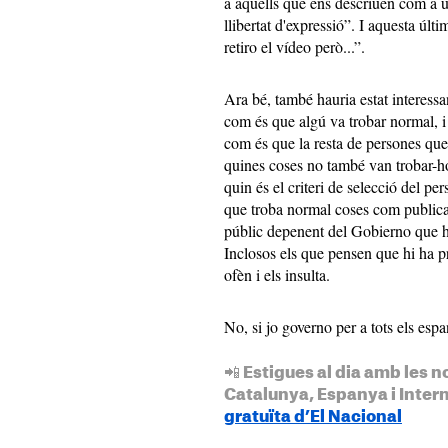
a aquells que ens descriuen com a un 
llibertat d'expressió”. I aquesta últ
retiro el vídeo però...”.
Ara bé, també hauria estat interessa
com és que algú va trobar normal, i 
com és que la resta de persones que
quines coses no també van trobar-ho
quin és el criteri de selecció del p
que troba normal coses com publica
públic depenent del Gobierno que h
Inclosos els que pensen que hi ha pre
ofèn i els insulta.
No, si jo governo per a tots els espa
📲 Estigues al dia amb les n
Catalunya, Espanya i Inter
gratuïta d’El Nacional