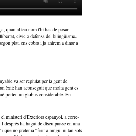
peça, quan al teu nom t'hi has de posar
ibertat, cívic o defensa del bilingüisme...
egon plat, ens cobra i ja anirem a dinar a
nyable va ser repiulat per la gent de
n èxit: han aconseguit que molta gent es
què porten un globus considerable. En
i el ministeri d'Exteriors espanyol, a corre-
rt. I després ha hagut de disculpar-se en una
i que no pretenia “ferir a ningú, ni tan sols