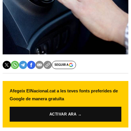
SEGUIR A
Afegeix ElNacional.cat a les teves fonts preferides de
Google de manera gratuïta
ACTIVAR ARA →