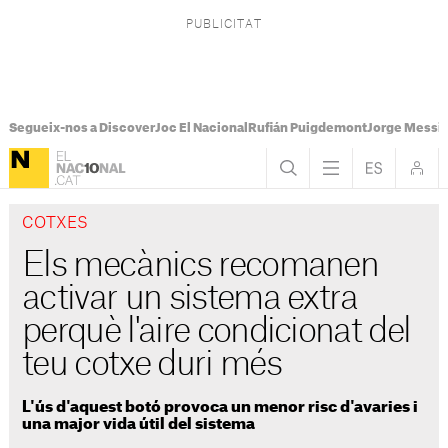
Segueix-nos a Discover
Joc El Nacional
Rufián Puigdemont
Jorge Messi
COTXES
Els mecànics recomanen
activar un sistema extra
perquè l'aire condicionat del
teu cotxe duri més
L'ús d'aquest botó provoca un menor risc d'avaries i
una major vida útil del sistema