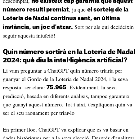
descomptat,
no existeix cap garantia que aquest
, ja que
número resulti premiat
el sorteig de la
Loteria de Nadal continua sent, en última
Sort per als qui decideixin
instància, un joc d'atzar.
seguir aquesta intuïció!
Quin número sortirà en la Loteria de Nadal
2024: què diu la intel·ligència artificial?
Li vam preguntar a ChatGPT quin número triaria per
guanyar el Gordo de la Loteria de Nadal 2024, i la seva
resposta ser clara:
. Evidentment, la seva
75.965
predicció, basada en diferents anàlisis, tampoc garanteix
que guanyi aquest número. Tot i així, t'expliquem quin va
ser el seu raonament per triar-lo
En primer lloc, ChatGPT va explicar que es va basar en
dades històriques per a la seva elecció. Després d'analitzar