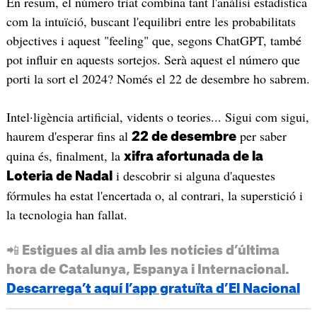
En resum, el número triat combina tant l'anàlisi estadística
com la intuïció, buscant l'equilibri entre les probabilitats
objectives i aquest "feeling" que, segons ChatGPT, també
pot influir en aquests sortejos. Serà aquest el número que
porti la sort el 2024? Només el 22 de desembre ho sabrem.
Intel·ligència artificial, vidents o teories... Sigui com sigui,
haurem d'esperar fins al
per saber
22 de desembre
quina és, finalment, la
xifra afortunada de la
i descobrir si alguna d'aquestes
Loteria de Nadal
fórmules ha estat l'encertada o, al contrari, la superstició i
la tecnologia han fallat.
📲 Estigues al dia amb les notícies d’última
hora de Catalunya, Espanya i Internacional.
Descarrega’t aquí l’app gratuïta d’El Nacional