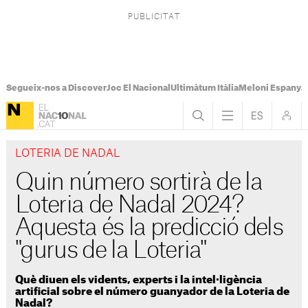
Segueix-nos a Discover
Joc El Nacional
Ultimàtum Itàlia
Meloni Espanya
LOTERIA DE NADAL
Quin número sortirà de la
Loteria de Nadal 2024?
Aquesta és la predicció dels
"gurus de la Loteria"
Què diuen els vidents, experts i la intel·ligència
artificial sobre el número guanyador de la Loteria de
Nadal?