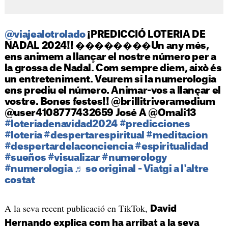
@viajealotrolado
¡PREDICCIÓ LOTERIA DE
NADAL 2024!! ��������Un any més,
ens animem a llançar el nostre número per a
la grossa de Nadal. Com sempre diem, això és
un entreteniment. Veurem si la numerologia
ens prediu el número. Animar-vos a llançar el
vostre. Bones festes!! @brillitriveramedium
@user4108777432659 José A @Omali13
#loteriadenavidad2024
#predicciones
#loteria
#despertarespiritual
#meditacion
#despertardelaconciencia
#espiritualidad
#sueños
#visualizar
#numerology
#numerologia
♬ so original - Viatgi a l'altre
costat
A la seva recent publicació en TikTok,
David
Hernando explica com ha arribat a la seva