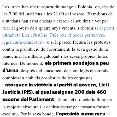
Les urnes han obert aquest diumenge a Polònia, on, des de
les 7.00 del matí fins a les 21.00 del vespre, 30 milions de
ciutadans han estat cridats a exercir el seu dret a vot per
triar el govern dels quatre anys vinents, i decidir si
el partit
ultradretà Llei i Justícia (PiS) reté el poder per tercera
legislatura consecutiva
o si li passen factura les protestes
contra la prohibició de l'avortament, la seva gestió de la
pandèmia, la inflació galopant i les seves pròpies lluites
internes. De moment,
els primers sondejos a peu
, després del tancament dels col·legis electorals,
d'urna
compleixen amb els pronòstics de les enquestes
i
atorguen la victòria al partit al govern, Llei i
Justícia (PiS), al qual assignen 200 dels 460
. Tanmateix, quedaria lluny de
escons del Parlament
la majoria absoluta i li caldria pactar per tornar a formar
executiu. Per la seva banda,
l'oposició suma més —