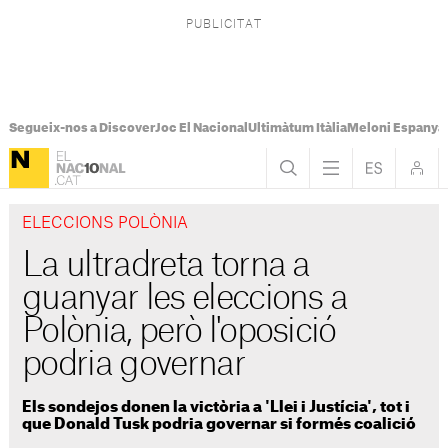
Segueix-nos a Discover
Joc El Nacional
Ultimàtum Itàlia
Meloni Espanya
ELECCIONS POLÒNIA
La ultradreta torna a
guanyar les eleccions a
Polònia, però l'oposició
podria governar
Els sondejos donen la victòria a 'Llei i Justícia', tot i
que Donald Tusk podria governar si formés coalició