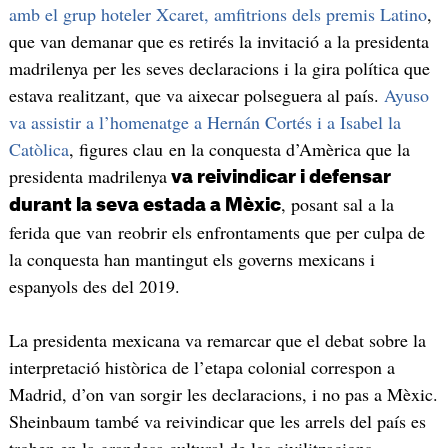
amb el grup hoteler Xcaret, amfitrions dels premis Latino
,
que van demanar que es retirés la invitació a la presidenta
madrilenya per les seves declaracions i la gira política que
estava realitzant, que va aixecar polseguera al país.
Ayuso
va assistir a l’homenatge a Hernán Cortés i a Isabel la
Catòlica
, figures clau en la conquesta d’Amèrica que la
presidenta madrilenya
va reivindicar i defensar
, posant sal a la
durant la seva estada a Mèxic
ferida que van reobrir els enfrontaments que per culpa de
la conquesta han mantingut els governs mexicans i
espanyols des del 2019.
La presidenta mexicana va remarcar que el debat sobre la
interpretació històrica de l’etapa colonial correspon a
Madrid, d’on van sorgir les declaracions, i no pas a Mèxic.
Sheinbaum també va reivindicar que les arrels del país es
troben en la grandesa cultural de les civilitzacions