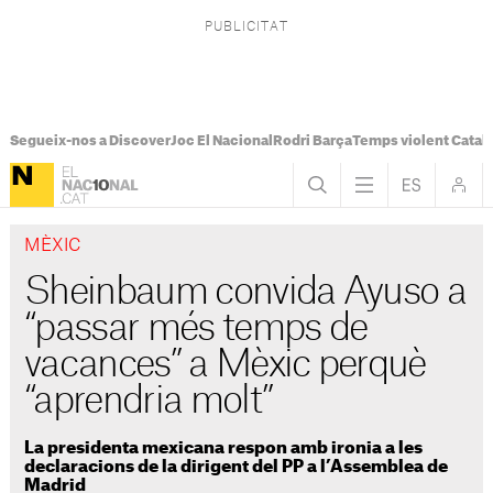
Segueix-nos a Discover
Joc El Nacional
Rodri Barça
Temps violent Catal
MÈXIC
Sheinbaum convida Ayuso a
“passar més temps de
vacances” a Mèxic perquè
“aprendria molt”
La presidenta mexicana respon amb ironia a les
declaracions de la dirigent del PP a l’Assemblea de
Madrid