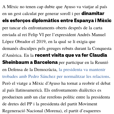
A Mèxic no tenen cap dubte que Ayuso va viatjar al país
en un gest calculat per generar soroll i per
dinamitar
els esforços diplomàtics entre Espanya i Mèxic
per tancar els enfrontaments oberts després de la carta
enviada al rei Felip VI per l’expresident Andrés Manuel
López Obrador el 2019, en la qual se li exigia que
demanés disculpes pels greuges rebuts durant la Conquesta
d’Amèrica. En la
recent visita que va fer Claudia
per participar en la Reunió
Sheinbaum a Barcelona
en Defensa de la Democràcia,
la presidenta va mantenir
trobades amb Pedro Sánchez per normalitzar les relacions
.
Però el viatge a Mèxic d’Ayuso ha tornat a reobrir el debat
al país llatinoamericà. Els enfrontaments dialèctics es
produeixen amb un clar rerefons polític entre la presidenta
de dretes del PP i la presidenta del partit Moviment
Regeneració Nacional (Morena), el partit d’esquerres