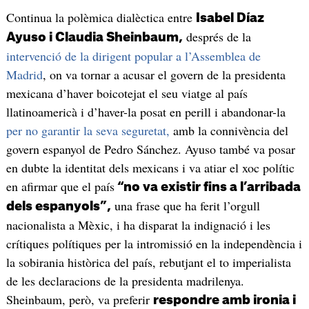
Continua la polèmica dialèctica entre
Isabel Díaz
després de la
Ayuso i Claudia Sheinbaum,
intervenció de la dirigent popular a l’Assemblea de
Madrid
, on va tornar a acusar el govern de la presidenta
mexicana d’haver boicotejat el seu viatge al país
llatinoamericà i d’haver-la posat en perill i abandonar-la
per no garantir la seva seguretat,
amb la connivència del
govern espanyol de Pedro Sánchez. Ayuso també va posar
en dubte la identitat dels mexicans i va atiar el xoc polític
en afirmar que el país
“no va existir fins a l’arribada
una frase que ha ferit l’orgull
dels espanyols”,
nacionalista a Mèxic, i ha disparat la indignació i les
crítiques polítiques per la intromissió en la independència i
la sobirania històrica del país, rebutjant el to imperialista
de les declaracions de la presidenta madrilenya.
Sheinbaum, però, va preferir
respondre amb ironia i