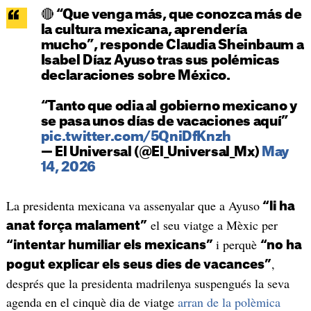
🔴 “Que venga más, que conozca más de
la cultura mexicana, aprendería
mucho”, responde Claudia Sheinbaum a
Isabel Díaz Ayuso tras sus polémicas
declaraciones sobre México.
“Tanto que odia al gobierno mexicano y
se pasa unos días de vacaciones aquí”
pic.twitter.com/5QniDfKnzh
— El Universal (@El_Universal_Mx)
May
14, 2026
La presidenta mexicana va assenyalar que a Ayuso
“li ha
el seu viatge a Mèxic per
anat força malament”
i perquè
“intentar humiliar els mexicans”
“no ha
,
pogut explicar els seus dies de vacances”
després que la presidenta madrilenya suspengués la seva
agenda en el cinquè dia de viatge
arran de la polèmica