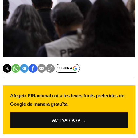
SEGUIR A
Afegeix ElNacional.cat a les teves fonts preferides de
Google de manera gratuïta
ACTIVAR ARA →