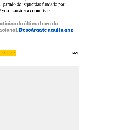
 partido de izquierdas fundado por
Ayuso considera comunistas.
oticias de última hora de
acional.
Descárgate aquí la app
 POPULAR
MÁS