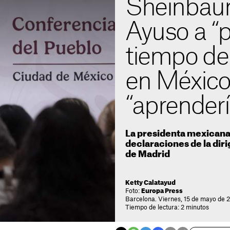
Sheinbaum
Ayuso a “
tiempo de
en México
“aprender
La presidenta mexicana 
declaraciones de la dir
de Madrid
Ketty Calatayud
Foto:
Europa Press
Barcelona. Viernes, 15 de mayo de 
Tiempo de lectura: 2 minutos