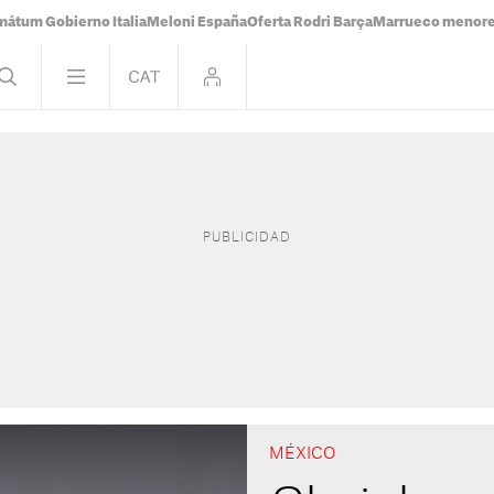
mátum Gobierno Italia
Meloni España
Oferta Rodri Barça
Marrueco menor
MÉXICO