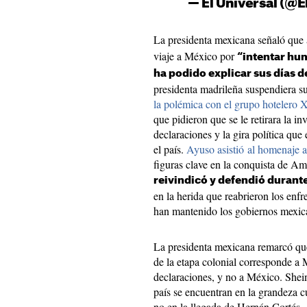
— El Universal (@E
La presidenta mexicana señaló que
viaje a México por
“intentar hu
ha podido explicar sus días 
presidenta madrileña suspendiera su
la polémica con el grupo hotelero X
que pidieron que se le retirara la in
declaraciones y la gira política que
el país.
Ayuso asistió al homenaje a
figuras clave en la conquista de Am
reivindicó y defendió durant
en la herida que reabrieron los enfr
han mantenido los gobiernos mexic
La presidenta mexicana remarcó que 
de la etapa colonial corresponde a 
declaraciones, y no a México. Shei
país se encuentran en la grandeza cu
no en la llegada de Hernán Cortés. 