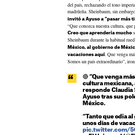
del país, rechazando el tono imperia
madrileña. Sheinbaum, sin embargo
invitó a Ayuso a “pasar más 
“Que conozca nuestra cultura, que
s
Creo que aprendería mucho
Sheinbaum durante la habitual rueda
México, al gobierno de México
. Que venga más
vacaciones aquí
Somos un país extraordinario”, iron
🔴 “Que venga más
cultura mexicana,
responde Claudia 
Ayuso tras sus po
México.
“Tanto que odia al
unos días de vaca
pic.twitter.com/