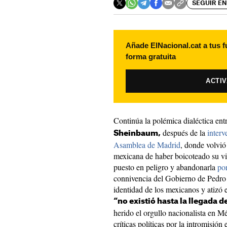
SEGUIR EN
Añade ElNacional.cat a tus f
forma gratuita
ACTI
Continúa la polémica dialéctica ent
después de la
interv
Sheinbaum,
Asamblea de Madrid
, donde volvió
mexicana de haber boicoteado su via
puesto en peligro y abandonarla
por
connivencia del Gobierno de Pedro
identidad de los mexicanos y atizó e
“no existió hasta la llegada d
herido el orgullo nacionalista en Mé
críticas políticas por la intromisión