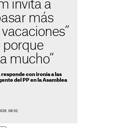
 invita a
pasar más
 vacaciones”
 porque
ía mucho”
responde con ironía a las
igente del PP en la Asamblea
2026. 08:52