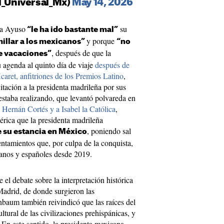
l_Universal_Mx)
May 14, 2026
 a Ayuso
su
“le ha ido bastante mal”
y porque
millar a los mexicanos”
“no
, después de que la
de vacaciones”
 agenda al quinto día de viaje
después de
caret, anfitriones de los Premios Latino
,
vitación a la presidenta madrileña por sus
 estaba realizando, que levantó polvareda en
 Hernán Cortés y a Isabel la Católica
,
érica que la presidenta madrileña
, poniendo sal
e su estancia en México
entamientos que, por culpa de la conquista,
anos y españoles desde 2019.
el debate sobre la interpretación histórica
Madrid, de donde surgieron las
nbaum también reivindicó que las raíces del
ltural de las civilizaciones prehispánicas, y
En este sentido, la presidenta mexicana