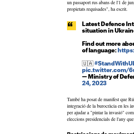
un passaport rus abans de l'1 de juny
propietats requisades", ha escrit.
Latest Defence Int
situation in Ukrain
Find out more abou
of language:
http
🇺🇦
#StandWithUk
pic.twitter.com/
— Ministry of Def
24, 2023
També ha posat de manifest que Rús
integració de la burocràcia en les à
per ajudar a "pintar la invasió" com
eleccions presidencials de l'any que