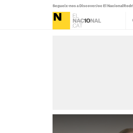
Segueix-nos a Discover
Joc El Nacional
Rodr