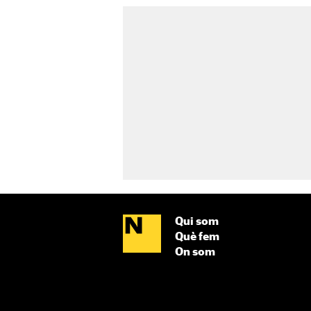
Qui som
Què fem
On som