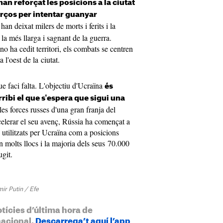
han reforçat les posicions a la ciutat
orços per intentar guanyar
an deixat milers de morts i ferits i la
n la més llarga i sagnant de la guerra.
 ha cedit territori, els combats se centren
 l'oest de la ciutat.
ue faci falta. L'objectiu d'Ucraïna
és
ribi el que s'espera que sigui una
les forces russes d'una gran franja del
ccelerar el seu avenç, Rússia ha començat a
 utilitzats per Ucraïna com a posicions
n molts llocs i la majoria dels seus 70.000
ugit.
mir Putin / Efe
otícies d’última hora de
nacional.
Descarrega’t aquí l’app