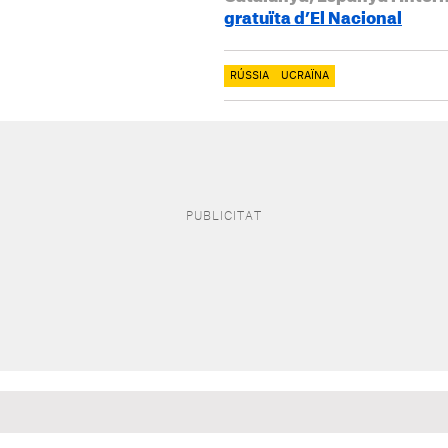
gratuïta d’El Nacional
RÚSSIA
UCRAÏNA