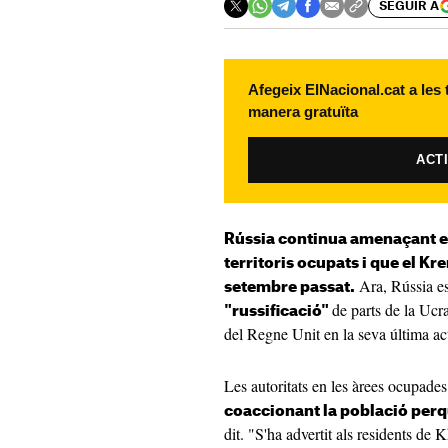
SEGUIR A
Afegeix ElNacional.cat a les
manera gratuïta
ACT
Rússia continua amenaçant e
territoris ocupats i que el K
Ara, Rússia es
setembre passat.
de parts de la Ucr
"russificació"
del Regne Unit en la seva última act
Les autoritats en les àrees ocupade
coaccionant la població perq
dit. "S'ha advertit als residents de