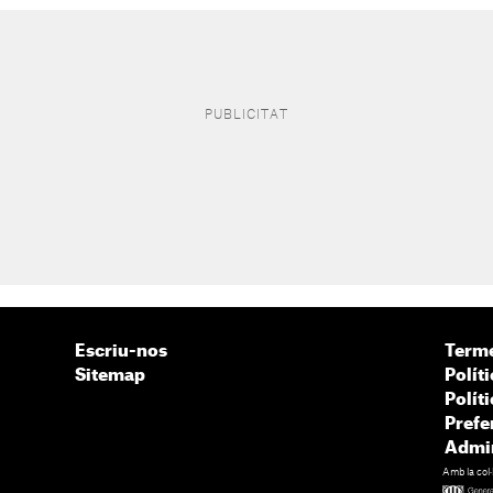
Escriu-nos
Terme
Sitemap
Políti
Polít
Prefe
Admin
Amb la col·