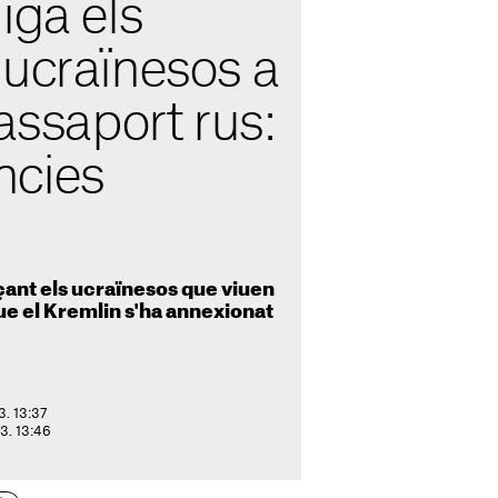
iga els
 ucraïnesos a
passaport rus:
ncies
ant els ucraïnesos que viuen
que el Kremlin s'ha annexionat
3. 13:37
23. 13:46