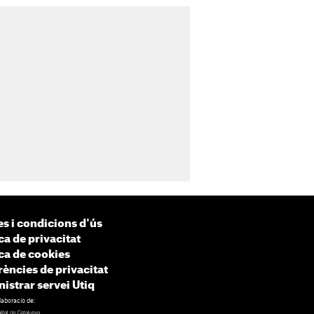
s i condicions d'ús
ca de privacitat
ica de cookies
rències de privacitat
istrar servei Utiq
laboració de: