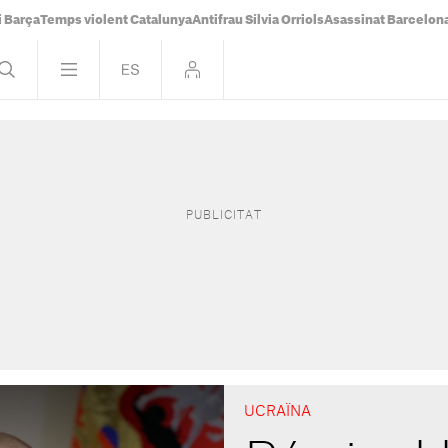
i Barça
Temps violent Catalunya
Antifrau Sílvia Orriols
Asassinat Barcelon
UCRAÏNA