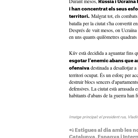
Durant mesos,
Rússia i Ucraïna 
i han concentrat els seus esf
Malgrat tot, els combats h
territori.
batalla per la ciutat s'ha convertit e
Després de vuit mesos, on Ucraïna no
en uns quants quilòmetres quadrats a
Kíiv està decidida a aguantar fins q
esgotar l'enemic abans que ar
destinada a desallotjar a 
ofensiva
territori ocupat. És un esforç per a
destruir blocs sencers d'apartaments
defensives. La ciutat està arrasada e
habitants d'abans de la guerra han f
Imatge principal: el president rus, Vladí
📲 Estigues al dia amb les n
Catalunya, Espanya i Inter