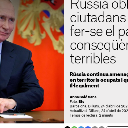
Rússia obl
ciutadans
fer-se el 
conseqüè
terribles
Rússia continua amenaç
en territoris ocupats i 
il·legalment
Anna Solé Sans
Foto:
Efe
Barcelona. Dilluns, 24 d'abril de 202
Actualitzat: Dilluns, 24 d'abril de 20
Temps de lectura: 2 minuts