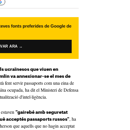
 teves fonts preferides de Google de
IVAR ARA →
ls ucraïnesos que viuen en
remlin va annexionar-se el mes de
tà fent servir passaports com una eina de
aïna ocupada, ha dit el Ministeri de Defensa
ualització d'intel·ligència.
s estaven
"gairebé amb seguretat
, ha
uè acceptés passaports russos"
 Kherson que aquells que no hagin acceptat