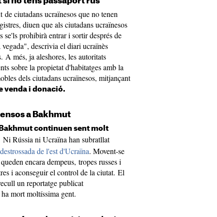
si no tens passaport rus
t de ciutadans ucraïnesos que no tenen
gistres, diuen que als ciutadans ucraïnesos
se'ls prohibirà entrar i sortir després de
 vegada", descrivia el diari ucraïnès
 A més, ja aleshores, les autoritats
ts sobre la propietat d'habitatges amb la
mobles dels ciutadans ucraïnesos, mitjançant
de venda i donació.
tensos a Bakhmut
Bakhmut continuen sent molt
.
Ni Rússia ni Ucraïna han subratllat
 destrossada de l'est d'Ucraïna
. Movent-se
e queden encara dempeus, tropes russes i
es i aconseguir el control de la ciutat. El
recull un reportatge publicat
hi ha mort moltíssima gent.