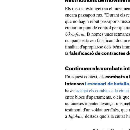
Restriccions de moviment 
Els russos restringeixen el movimen
encara passaport rus. "Durant els re
que no hagin rebut passaports russos 
creuar un punt de control per quarta
Ukrinform,
fa només unes setmanes.
ocupants estaven falsificant documen
finalitat d'apropiar-se dels béns im
la
falsificació de contractes 
Continuen els combats in
En aquest context, els
combats a 
intensos
i escenari de batalla
haver
acabat els combats a la ciutat
entre blocs d'apartaments, o els qu
ucraïneses intenten avançar uns metr
testimoni d'un soldat ucraïnès, que 
a
Infobae,
destaca que a la ciutat 