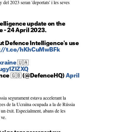
 del 2023 seran 'deportats' i les seves
elligence update on the
e - 24 April 2023.
t Defence Intelligence's use
s://t.co/hKhCuMwBFk
raine
🇺🇦
6ugy1ZlZXQ
ence 🇬🇧 (@DefenceHQ)
April
sia segurament estava accelerant la
rees de la Ucraïna ocupada a la de Rússia
 un èxit. Especialment, abans de les
 ve.