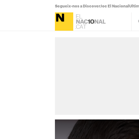
Segueix-nos a Discover
Joc El Nacional
Ultim