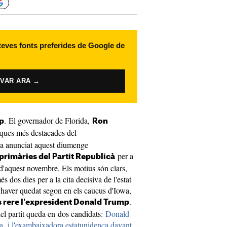
 teves fonts preferides de Google de
IVAR ARA →
. El governador de Florida,
p
Ron
tiques més destacades del
ha anunciat aquest diumenge
per a
 primàries del Partit Republicà
 d'aquest novembre. Els motius són clars,
 dos dies per a la cita decisiva de l'estat
haver quedat segon en els caucus d'Iowa,
.
 rere l'expresident Donald Trump
del partit queda en dos candidats:
Donald
a, i l'exambaixadora estatunidenca davant