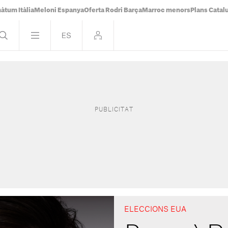
àtum Itàlia
Meloni Espanya
Oferta Rodri Barça
Marroc menors
Plans Catal
ELECCIONS EUA