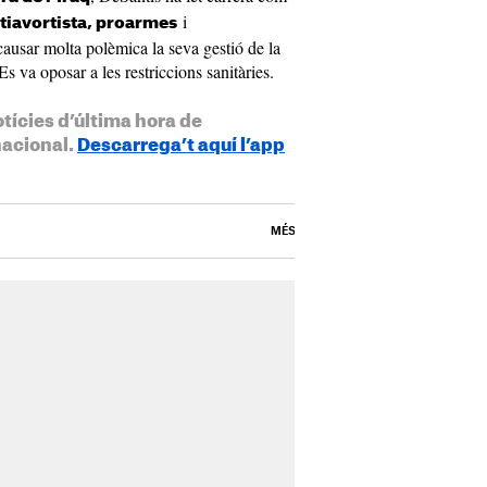
i
ntiavortista, proarmes
ausar molta polèmica la seva gestió de la
s va oposar a les restriccions sanitàries.
otícies d’última hora de
nacional.
Descarrega’t aquí l’app
MÉS