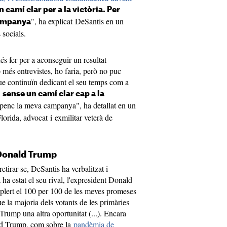
 camí clar per a la victòria. Per
", ha explicat DeSantis en un
campanya
 socials.
s fer per a aconseguir un resultat
més entrevistes, ho faria, però no puc
ue continuïn dedicant el seu temps com a
s
sense un camí clar cap a la
spenc la meva campanya", ha detallat en un
orida, advocat i exmilitar veterà de
 Donald Trump
retirar-se, DeSantis ha verbalitzat i
a ha estat el seu rival, l'expresident Donald
plert el 100 per 100 de les meves promeses
ue la majoria dels votants de les primàries
rump una altra oportunitat (...). Encara
ld Trump, com sobre la
pandèmia de