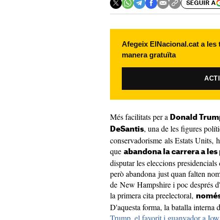
SEGUIR A
Afegeix ElNacional.cat a les
manera gratuïta
ACT
Més facilitats per a
Donald Trum
, una de les figures polí
DeSantis
conservadorisme als Estats Units, 
que
abandona la carrera a les
disputar les eleccions presidencials
però abandona just quan falten només
de New Hampshire i poc després d'
la primera cita preelectoral,
només
D'aquesta forma, la batalla interna 
Trump, el favorit i guanyador a Iow