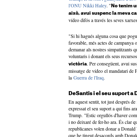
l'ONU Nikki Haley
. "
No tenim un
això, avui suspenc la meva 
vídeo difós a través les seves xarxes
"Si hi hagués alguna cosa que pogué
favorable, més actes de campanya o 
demanar als nostres simpatitzants q
voluntaris i donant els seus recurso
. Per consegüent, avui su
victòria
missatge de vídeo el mandatari de Fl
la
Guerra de l'Iraq
.
DeSantis i el seu suport a
En aquest sentit, tot just després de 
expressat el seu suport a qui fins ar
Trump. "Estic orgullós d'haver com
i no deixaré de fer-ho ara. És clar q
republicanes volen donar a Donald T
que he tingut desacords amb Dona