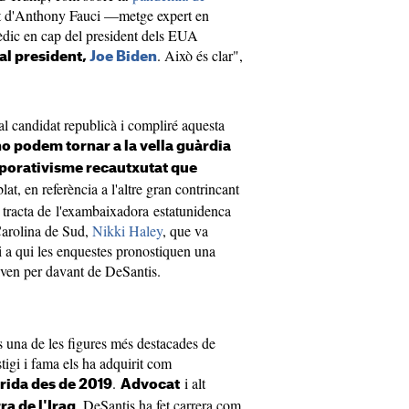
 d'Anthony Fauci —metge expert en
mèdic en cap del president dels EUA
. Això és clar",
al president,
Joe Biden
l candidat republicà i compliré aquesta
o podem tornar a la vella guàrdia
orporativisme recautxutat que
blat, en referència a l'altre gran contrincant
s tracta de l'exambaixadora estatunidenca
arolina de Sud,
Nikki Haley
, que va
i a qui les enquestes pronostiquen una
aven per davant de DeSantis.
 una de les figures més destacades de
stigi i fama els ha adquirit com
.
i alt
orida des de 2019
Advocat
, DeSantis ha fet carrera com
ra de l'Iraq