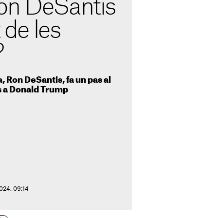
on DeSantis
t de les
?
, Ron DeSantis, fa un pas al
ses a Donald Trump
2024. 09:14