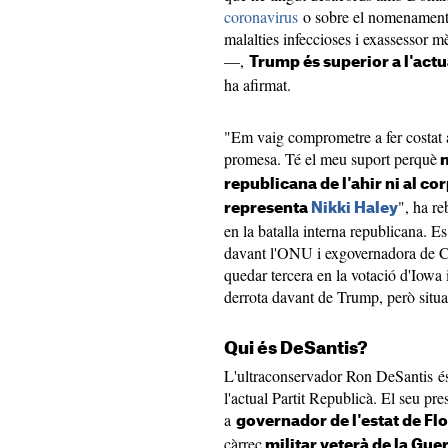
coronavirus
o sobre el nomenament
malalties infeccioses i exassessor 
—,
Trump és superior a l'actu
ha afirmat.
"Em vaig comprometre a fer costat a
promesa. Té el meu suport perquè
n
republicana de l'ahir ni al c
", ha re
representa
Nikki Haley
en la batalla interna republicana. E
davant l'ONU i exgovernadora de C
quedar tercera en la votació d'Iowa 
derrota davant de Trump, però situ
Qui és DeSantis?
L'ultraconservador Ron DeSantis és
l'actual Partit Republicà. El seu pre
a
governador de l'estat de Fl
càrrec
militar veterà de la Guer