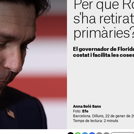
Per què R
s'ha retira
primàries
El governador de Florida
costat i facilita les co
Anna Solé Sans
Foto:
Efe
Barcelona. Dilluns, 22 de gener de 
Temps de lectura: 2 minuts