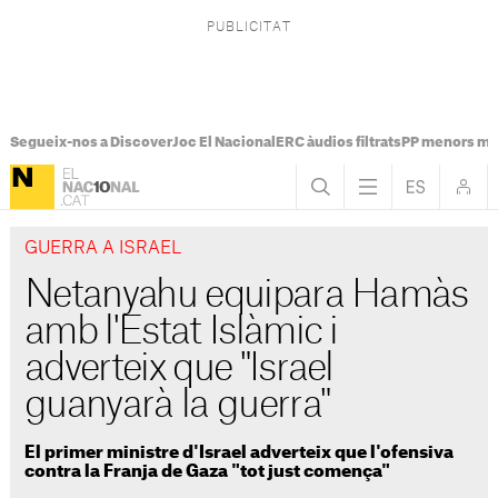
Segueix-nos a Discover
Joc El Nacional
ERC àudios filtrats
PP menors mi
GUERRA A ISRAEL
Netanyahu equipara Hamàs
amb l'Estat Islàmic i
adverteix que "Israel
guanyarà la guerra"
El primer ministre d'Israel adverteix que l'ofensiva
contra la Franja de Gaza "tot just comença"