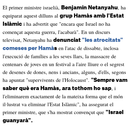
El primer ministre israelià,
, ha
Benjamín Netanyahu
equiparat aquest dilluns al
grup Hamàs amb l'Estat
i ha advertit que "encara que Israel no ha
Islàmic
començat aquesta guerra, l'acabarà". En un discurs
televisat, Netanyahu ha
denunciat
"les atrocitats"
en l'atac de dissabte, inclosa
comeses per Hamà
s
l'execució de famílies a les seves llars, la massacre de
centenars de joves en un festival a l'aire lliure o el segrest
de desenes de dones, nens i ancians, alguns, d'ells, segons
ha apuntat "supervivents de l'Holocaust".
"Sempre vam
, i
saber què era Hamàs, ara tothom ho sap
l'eliminarem exactament de la mateixa forma que el món
il·lustrat va eliminar l'Estat Islàmic", ha assegurat el
primer ministre, que s'ha mostrat convençut que
"Israel
guanyarà".