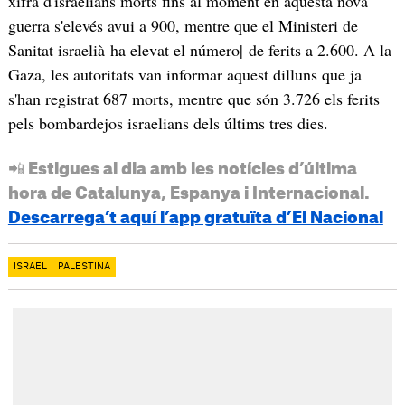
xifra d'israelians morts fins al moment en aquesta nova
guerra s'elevés avui a 900, mentre que el Ministeri de
Sanitat israelià ha elevat el número| de ferits a 2.600. A la
Gaza, les autoritats van informar aquest dilluns que ja
s'han registrat 687 morts, mentre que són 3.726 els ferits
pels bombardejos israelians dels últims tres dies.
📲 Estigues al dia amb les notícies d’última
hora de Catalunya, Espanya i Internacional.
Descarrega’t aquí l’app gratuïta d’El Nacional
ISRAEL
PALESTINA