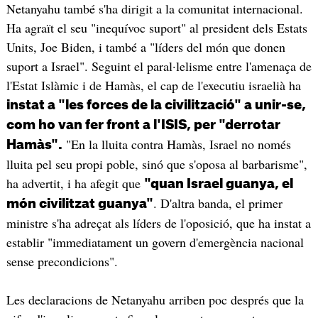
Netanyahu també s'ha dirigit a la comunitat internacional.
Ha agraït el seu "inequívoc suport" al president dels Estats
Units, Joe Biden, i també a "líders del món que donen
suport a Israel". Seguint el paral·lelisme entre l'amenaça de
l'Estat Islàmic i de Hamàs, el cap de l'executiu israelià ha
instat a "les forces de la civilització" a unir-se,
com ho van fer front a l'ISIS, per "derrotar
"En la lluita contra Hamàs, Israel no només
Hamàs".
lluita pel seu propi poble, sinó que s'oposa al barbarisme",
ha advertit, i ha afegit que
"quan Israel guanya, el
. D'altra banda, el primer
món civilitzat guanya"
ministre s'ha adreçat als líders de l'oposició, que ha instat a
establir "immediatament un govern d'emergència nacional
sense precondicions".
Les declaracions de Netanyahu arriben poc després que la