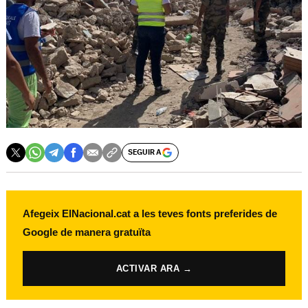
SEGUIR A
Afegeix ElNacional.cat a les teves fonts preferides de
Google de manera gratuïta
ACTIVAR ARA →