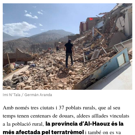
Imi N’Tala / Germán Aranda
Amb només tres ciutats i 37 poblats rurals, que al seu
temps tenen centenars de douars, aldees aïllades vinculats
a la població rural,
la província d’Al-Haouz és la
i també on es va
més afectada pel terratrèmol