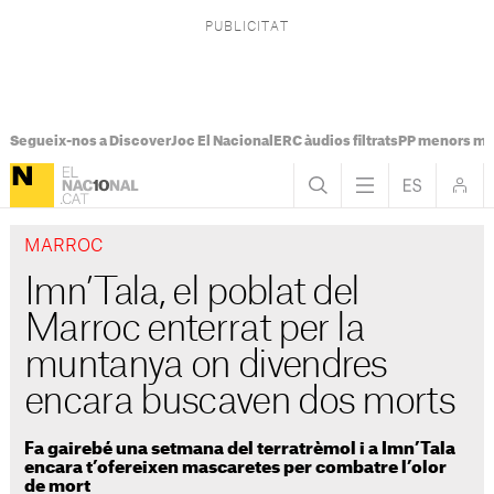
Segueix-nos a Discover
Joc El Nacional
ERC àudios filtrats
PP menors mi
MARROC
Imn’Tala, el poblat del
Marroc enterrat per la
muntanya on divendres
encara buscaven dos morts
Fa gairebé una setmana del terratrèmol i a Imn’Tala
encara t’ofereixen mascaretes per combatre l’olor
de mort