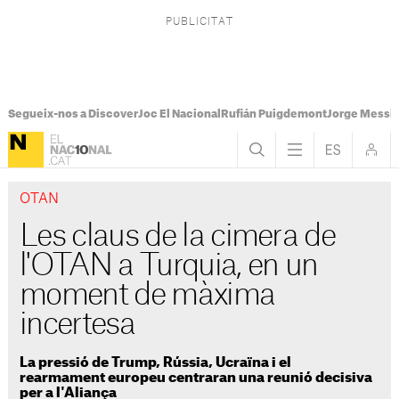
Segueix-nos a Discover
Joc El Nacional
Rufián Puigdemont
Jorge Messi
OTAN
Les claus de la cimera de
l'OTAN a Turquia, en un
moment de màxima
incertesa
La pressió de Trump, Rússia, Ucraïna i el
rearmament europeu centraran una reunió decisiva
per a l'Aliança