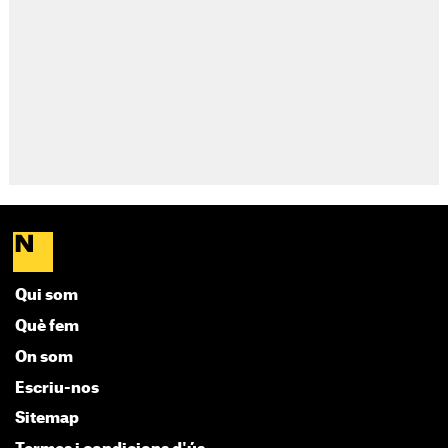
Qui som
Què fem
On som
Escriu-nos
Sitemap