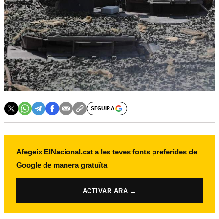
SEGUIR A
Afegeix ElNacional.cat a les teves fonts preferides de
Google de manera gratuïta
ACTIVAR ARA →