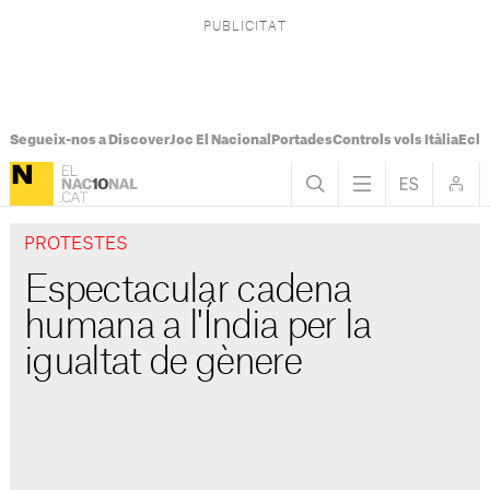
Segueix-nos a Discover
Joc El Nacional
Portades
Controls vols Itàlia
Ecli
PROTESTES
Espectacular cadena
humana a l'Índia per la
igualtat de gènere