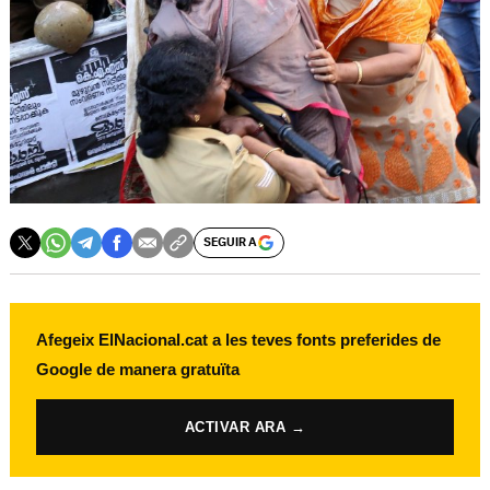
SEGUIR A
Afegeix ElNacional.cat a les teves fonts preferides de
Google de manera gratuïta
ACTIVAR ARA →