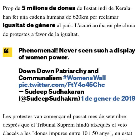
Prop de
de l'estat indi de Kerala
5 milions de dones
han fet una cadena humana de 620km per reclamar
al país. L'acció arriba en ple clima
igualtat de gènere
de protestes a favor de la igualtat.
Phenomenal! Never seen such a display
of women power.
Down Down Patriarchy and
Communalism
#WomensWall
pic.twitter.com/FtY4o45Chc
— Sudeep Sudhakaran
(@SudeepSudhakrn)
1 de gener de 2019
Les protestes van començar el passat mes de setembre
després que el Tribunal Suprem hindú aixequés el veto
d'accés a les "dones impures entre 10 i 50 anys", en estat