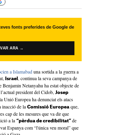
 teves fonts preferides de Google de
IVAR ARA →
cien a Islamabad
una sortida a la guerra a
at,
, continua la seva campanya de
Israel
e Benjamin Netanyahu ha estat objecte de
e l’actual president del Cidob,
Josep
 la Unió Europea ha denunciat els atacs
a inacció de la
que,
Comissió Europea
res cap de les mesures que va dir que
ició a la
de
“pèrdua de credibilitat”
levat Espanya com “l'única veu moral” que
ació a Gaza.