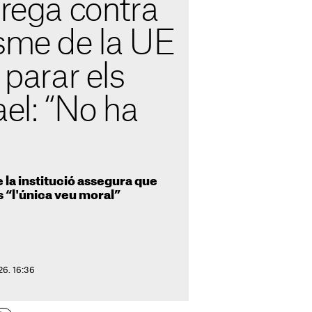
rrega contra
isme de la UE
 parar els
ael: “No ha
 la institució assegura que
 “l'única veu moral”
026. 16:36