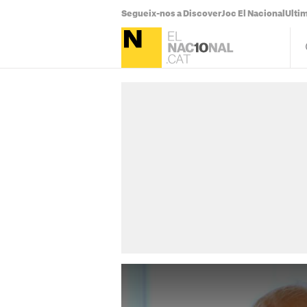
Segueix-nos a Discover
Joc El Nacional
Ultim