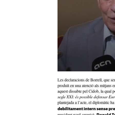
Les declaracions de Borrell, que sem
produït en una atenció als mitjans 
aquest dissabte pel Cidob, la qual p
segle XXI: és possible defensar Eur
plantejada a l’acte, el diplomàtic ha
debilitament intern sense p
president nord-americà,