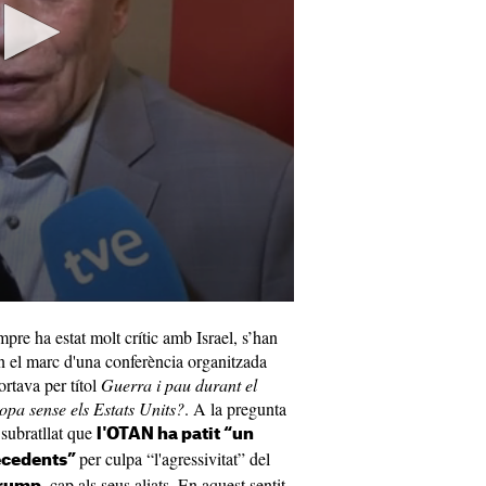
pre ha estat molt crític amb Israel, s’han
en el marc d'una conferència organitzada
ortava per títol
Guerra i pau durant el
opa sense els Estats Units?
. A la pregunta
 subratllat que
l'OTAN ha patit “un
per culpa “l'agressivitat” del
recedents”
, cap als seus aliats. En aquest sentit,