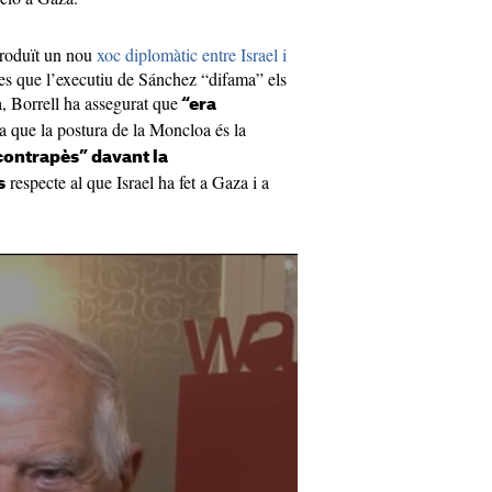
produït un nou
xoc diplomàtic entre Israel i
es que l’executiu de Sánchez “difama” els
, Borrell ha assegurat que
“era
ra que la postura de la Moncloa és la
contrapès” davant la
respecte al que Israel ha fet a Gaza i a
s