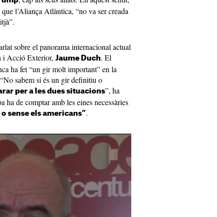
Trump
que l’Aliança Atlàntica, “no va ser creada
tjà”.
rlat sobre el panorama internacional actual
a i Acció Exterior,
. El
Jaume Duch
ca ha fet “un gir molt important” en la
. “No sabem si és un gir definitiu o
”, ha
rar per a les dues situacions
opa ha de comptar amb les eines necessàries
.
o sense els americans”