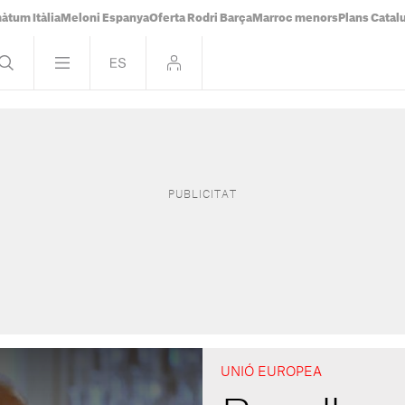
àtum Itàlia
Meloni Espanya
Oferta Rodri Barça
Marroc menors
Plans Catal
UNIÓ EUROPEA