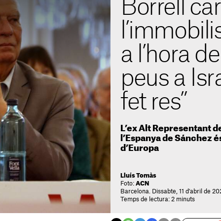
Borrell ca
l’immobil
a l’hora de
peus a Isr
fet res”
L’ex Alt Representant de
l’Espanya de Sánchez és
d’Europa
Lluís Tomàs
Foto:
ACN
Barcelona. Dissabte, 11 d'abril de 2
Temps de lectura: 2 minuts