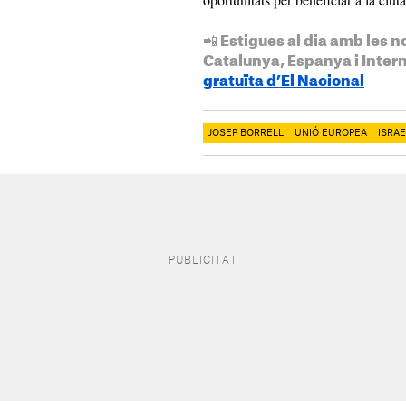
📲 Estigues al dia amb les n
Catalunya, Espanya i Inter
gratuïta d’El Nacional
JOSEP BORRELL
UNIÓ EUROPEA
ISRAE