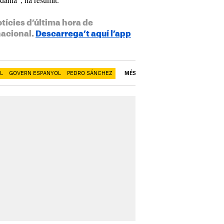
otícies d’última hora de
nacional.
Descarrega’t aquí l’app
L
GOVERN ESPANYOL
PEDRO SÁNCHEZ
MÉS