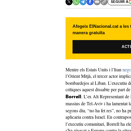
SEGUIR A
Afegeix ElNacional.cat a les
manera gratuïta
ACT
Mentre els Estats Units i l’Iran
nego
l’Orient Mitjà, el tercer actor implic
bombardejos al Líban. L’executiu d
crítiques aquest dissabte per part d
. L’ex Alt Representant de
Borrell
massius de Tel-Aviv i ha lamentat l
segons diu, “no ha fet res”, no ha p
aplicaria contra Israel. En contrapos
l’executiu comunitari, Borrell ha e
s'ha aixecat a Europa contra la situ