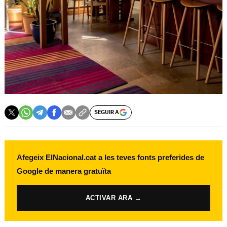
SEGUIR A
Afegeix ElNacional.cat a les teves fonts preferides de
Google de manera gratuïta
ACTIVAR ARA →