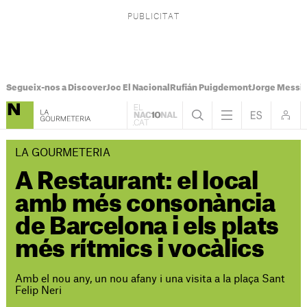
Segueix-nos a Discover
Joc El Nacional
Rufián Puigdemont
Jorge Messi
LA GOURMETERIA
A Restaurant: el local
amb més consonància
de Barcelona i els plats
més rítmics i vocàlics
Amb el nou any, un nou afany i una visita a la plaça Sant
Felip Neri