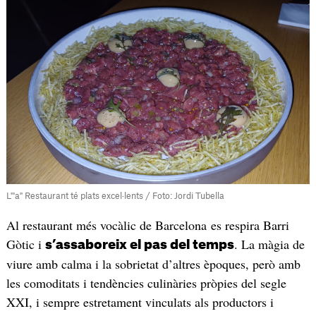
L'"a" Restaurant té plats excel·lents / Foto: Jordi Tubella
Al restaurant més vocàlic de Barcelona es respira Barri
Gòtic i
. La màgia de
s’assaboreix el pas del temps
viure amb calma i la sobrietat d’altres èpoques, però amb
les comoditats i tendències culinàries pròpies del segle
XXI, i sempre estretament vinculats als productors i