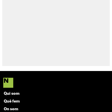
Qui som
Què fem
On som