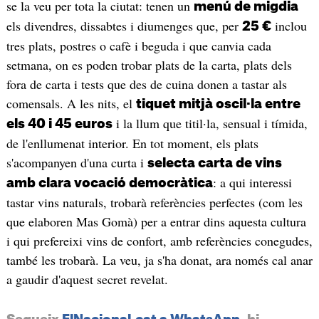
se la veu per tota la ciutat: tenen un
menú de migdia
els divendres, dissabtes i diumenges que, per
inclou
25 €
tres plats, postres o cafè i beguda i que canvia cada
setmana, on es poden trobar plats de la carta, plats dels
fora de carta i tests que des de cuina donen a tastar als
comensals. A les nits, el
tiquet mitjà oscil·la entre
i la llum que titil·la, sensual i tímida,
els 40 i 45 euros
de l'enllumenat interior. En tot moment, els plats
s'acompanyen d'una curta i
selecta carta de vins
: a qui interessi
amb clara vocació democràtica
tastar vins naturals, trobarà referències perfectes (com les
que elaboren Mas Gomà) per a entrar dins aquesta cultura
i qui prefereixi vins de confort, amb referències conegudes,
també les trobarà. La veu, ja s'ha donat, ara només cal anar
a gaudir d'aquest secret revelat.