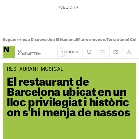
Segueix-nos a Discover
Joc El Nacional
Marroc menors
Terratrèmol Col
RESTAURANT MUSICAL
El restaurant de
Barcelona ubicat en un
lloc privilegiat i històric
on s'hi menja de nassos