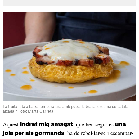
La truita feta a baixa temperatura amb pop a la brasa, escuma de patata i
aixada / Foto: Marta Garreta
Aquest
, que ben segur és
indret mig amagat
una
, ha de rebel·lar-se i escampar-
joia per als gormands