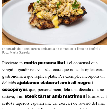
La torrada de Santa Teresa amb aigua de tomàquet i rillette de bonítol /
Foto: Marta Garreta
Pizzicato té
i el comensal que
molta personalitat
vingui a gaudir-ne aviat s'adonarà que no és la típica carta
gastronòmica que replica plats. Per exemple, incorpora un
deliciós
ajoblanco elaborat amb all negre i
que, personalment, feia una dècada que no
escopinyes
tastava, i un
(d'anxova i
steak tàrtar amb matrimoni
seitó) i taperots espatarrant. Un exercici de revisió del mar