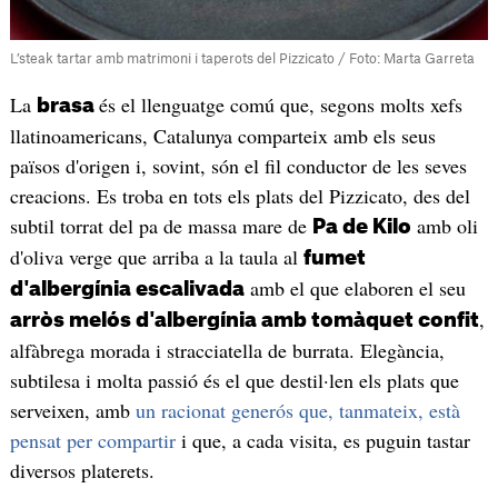
L’steak tartar amb matrimoni i taperots del Pizzicato / Foto: Marta Garreta
La
és el llenguatge comú que, segons molts xefs
brasa
llatinoamericans, Catalunya comparteix amb els seus
països d'origen i, sovint, són el fil conductor de les seves
creacions. Es troba en tots els plats del Pizzicato, des del
subtil torrat del pa de massa mare de
amb oli
Pa de Kilo
d'oliva verge que arriba a la taula al
fumet
amb el que elaboren el seu
d'albergínia escalivada
,
arròs melós d'albergínia amb tomàquet confit
alfàbrega morada i stracciatella de burrata. Elegància,
subtilesa i molta passió és el que destil·len els plats que
serveixen, amb
un racionat generós que, tanmateix, està
pensat per compartir
i que, a cada visita, es puguin tastar
diversos platerets.