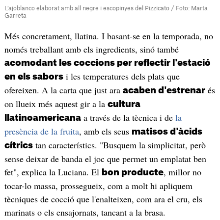
L’ajoblanco elaborat amb all negre i escopinyes del Pizzicato / Foto: Marta
Garreta
Més concretament, llatina. I basant-se en la temporada, no
només treballant amb els ingredients, sinó també
acomodant les coccions per reflectir l'estació
i les temperatures dels plats que
en els sabors
ofereixen. A la carta que just ara
és
acaben d'estrenar
on llueix més aquest gir a la
cultura
a través de la tècnica i de
la
llatinoamericana
presència de la fruita
, amb els seus
matisos d'àcids
tan característics. "Busquem la simplicitat, però
cítrics
sense deixar de banda el joc que permet un emplatat ben
fet", explica la Luciana. El
, millor no
bon producte
tocar-lo massa, prossegueix, com a molt hi apliquem
tècniques de cocció que l'enalteixen, com ara el cru, els
marinats o els ensajornats, tancant a la brasa.