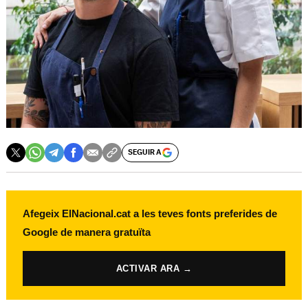
SEGUIR A
Afegeix ElNacional.cat a les teves fonts preferides de
Google de manera gratuïta
ACTIVAR ARA →